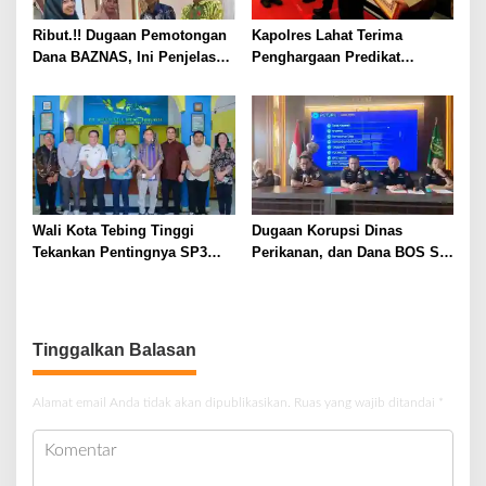
Ribut.!! Dugaan Pemotongan
Kapolres Lahat Terima
Dana BAZNAS, Ini Penjelasan
Penghargaan Predikat
Ketua BAZNAS Lahat
Pelayanan Prima dari Polda
Sumsel Tahun 2026
Wali Kota Tebing Tinggi
Dugaan Korupsi Dinas
Tekankan Pentingnya SP3
Perikanan, dan Dana BOS SD
Catin Cegah Stunting
– SMP Tahun 2025 – 2026
Terus Dipertajam Kajari Lahat
Tinggalkan Balasan
Alamat email Anda tidak akan dipublikasikan.
Ruas yang wajib ditandai
*