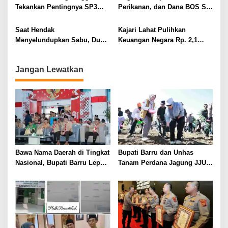
Tekankan Pentingnya SP3
Perikanan, dan Dana BOS SD
Catin Cegah Stunting
– SMP Tahun 2025 – 2026
Terus Dipertajam Kajari Lahat
Saat Hendak
Kajari Lahat Pulihkan
Menyelundupkan Sabu, Dua
Keuangan Negara Rp. 2,1
Pelaku Berhasil Ditangkap
Milyar Hasil Temuan BPK RI
Jangan Lewatkan
Bawa Nama Daerah di Tingkat
Bupati Barru dan Unhas
Nasional, Bupati Barru Lepas
Tanam Perdana Jagung JJUH,
Kontingen Jambore Nasional
Perkuat Ketahanan Pangan
XII
dan Kesejahteraan Petani