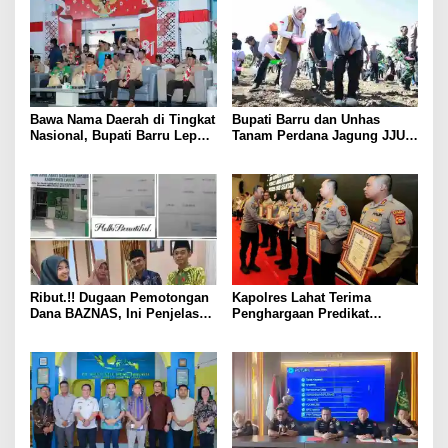
Bawa Nama Daerah di Tingkat
Bupati Barru dan Unhas
Nasional, Bupati Barru Lepas
Tanam Perdana Jagung JJUH,
Kontingen Jambore Nasional
Perkuat Ketahanan Pangan
XII
dan Kesejahteraan Petani
Ribut.!! Dugaan Pemotongan
Kapolres Lahat Terima
Dana BAZNAS, Ini Penjelasan
Penghargaan Predikat
Ketua BAZNAS Lahat
Pelayanan Prima dari Polda
Sumsel Tahun 2026