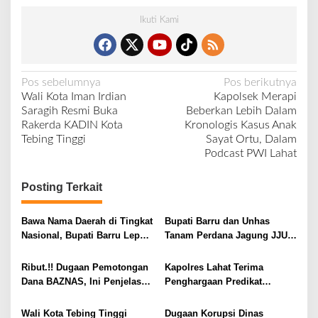
Ikuti Kami
N
Pos sebelumnya
Pos berikutnya
Wali Kota Iman Irdian
Kapolsek Merapi
a
Saragih Resmi Buka
Beberkan Lebih Dalam
v
Rakerda KADIN Kota
Kronologis Kasus Anak
Tebing Tinggi
Sayat Ortu, Dalam
i
Podcast PWI Lahat
g
a
Posting Terkait
s
i
Bawa Nama Daerah di Tingkat
Bupati Barru dan Unhas
Nasional, Bupati Barru Lepas
Tanam Perdana Jagung JJUH,
p
Kontingen Jambore Nasional
Perkuat Ketahanan Pangan
o
XII
dan Kesejahteraan Petani
Ribut.!! Dugaan Pemotongan
Kapolres Lahat Terima
s
Dana BAZNAS, Ini Penjelasan
Penghargaan Predikat
Ketua BAZNAS Lahat
Pelayanan Prima dari Polda
Sumsel Tahun 2026
Wali Kota Tebing Tinggi
Dugaan Korupsi Dinas