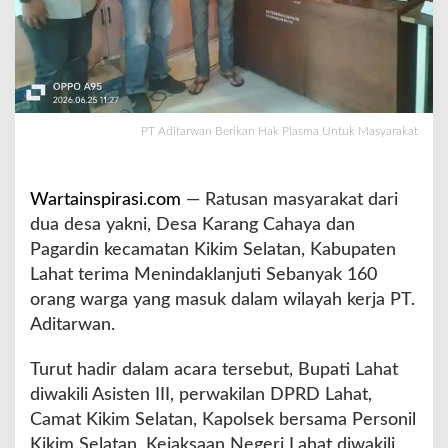
n
H
a
k
P
l
PT Aditarwan Berikan Hak Plasma Untuk Masyarakat
a
s
m
a
Wartainspirasi.com
— Ratusan masyarakat dari
U
dua desa yakni, Desa Karang Cahaya dan
n
Pagardin kecamatan Kikim Selatan, Kabupaten
t
Lahat terima Menindaklanjuti Sebanyak 160
u
k
orang warga yang masuk dalam wilayah kerja PT.
M
Aditarwan.
a
s
Turut hadir dalam acara tersebut, Bupati Lahat
y
diwakili Asisten III, perwakilan DPRD Lahat,
a
r
Camat Kikim Selatan, Kapolsek bersama Personil
a
Kikim Selatan, Kejaksaan Negeri Lahat diwakili