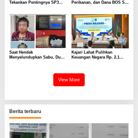
Tekankan Pentingnya SP3
Perikanan, dan Dana BOS SD
Catin Cegah Stunting
– SMP Tahun 2025 – 2026
Terus Dipertajam Kajari Lahat
Saat Hendak
Kajari Lahat Pulihkan
Menyelundupkan Sabu, Dua
Keuangan Negara Rp. 2,1
Pelaku Berhasil Ditangkap
Milyar Hasil Temuan BPK RI
View More
Berita terbaru