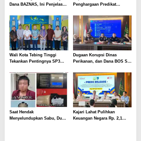
Dana BAZNAS, Ini Penjelasan
Penghargaan Predikat
Ketua BAZNAS Lahat
Pelayanan Prima dari Polda
Sumsel Tahun 2026
Wali Kota Tebing Tinggi
Dugaan Korupsi Dinas
Tekankan Pentingnya SP3
Perikanan, dan Dana BOS SD
Catin Cegah Stunting
– SMP Tahun 2025 – 2026
Terus Dipertajam Kajari Lahat
Saat Hendak
Kajari Lahat Pulihkan
Menyelundupkan Sabu, Dua
Keuangan Negara Rp. 2,1
Pelaku Berhasil Ditangkap
Milyar Hasil Temuan BPK RI