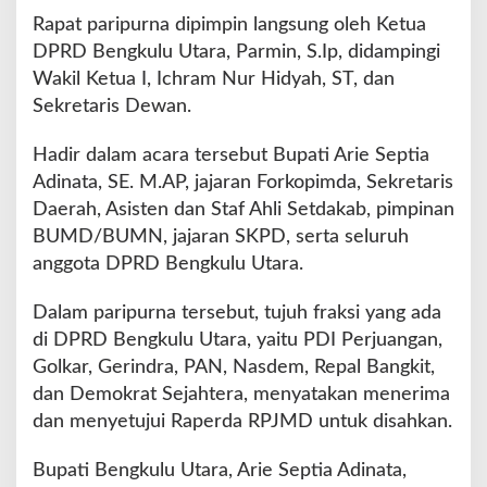
a
Rapat paripurna dipimpin langsung oleh Ketua
n
DPRD Bengkulu Utara, Parmin, S.Ip, didampingi
J
a
Wakil Ketua I, Ichram Nur Hidyah, ST, dan
d
Sekretaris Dewan.
i
P
Hadir dalam acara tersebut Bupati Arie Septia
e
Adinata, SE. M.AP, jajaran Forkopimda, Sekretaris
r
a
Daerah, Asisten dan Staf Ahli Setdakab, pimpinan
t
BUMD/BUMN, jajaran SKPD, serta seluruh
u
anggota DPRD Bengkulu Utara.
r
a
Dalam paripurna tersebut, tujuh fraksi yang ada
n
D
di DPRD Bengkulu Utara, yaitu PDI Perjuangan,
a
Golkar, Gerindra, PAN, Nasdem, Repal Bangkit,
e
dan Demokrat Sejahtera, menyatakan menerima
r
dan menyetujui Raperda RPJMD untuk disahkan.
a
h
Bupati Bengkulu Utara, Arie Septia Adinata,