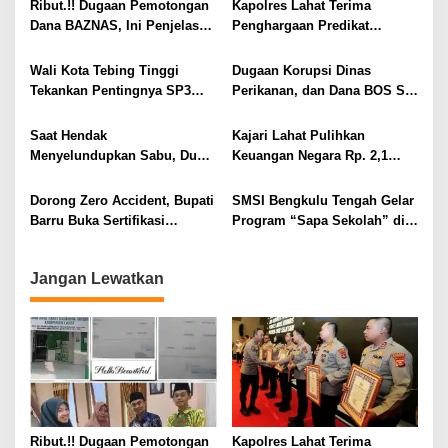
s
Ribut.!! Dugaan Pemotongan
Kapolres Lahat Terima
i
Dana BAZNAS, Ini Penjelasan
Penghargaan Predikat
Ketua BAZNAS Lahat
Pelayanan Prima dari Polda
p
Sumsel Tahun 2026
Wali Kota Tebing Tinggi
Dugaan Korupsi Dinas
o
Tekankan Pentingnya SP3
Perikanan, dan Dana BOS SD
s
Catin Cegah Stunting
– SMP Tahun 2025 – 2026
Terus Dipertajam Kajari Lahat
Saat Hendak
Kajari Lahat Pulihkan
Menyelundupkan Sabu, Dua
Keuangan Negara Rp. 2,1
Pelaku Berhasil Ditangkap
Milyar Hasil Temuan BPK RI
Dorong Zero Accident, Bupati
SMSI Bengkulu Tengah Gelar
Barru Buka Sertifikasi
Program “Sapa Sekolah” di
Supervisor K3 Konstruksi
SMAN 1 Bengkulu Tengah
Jangan Lewatkan
Ribut.!! Dugaan Pemotongan
Kapolres Lahat Terima