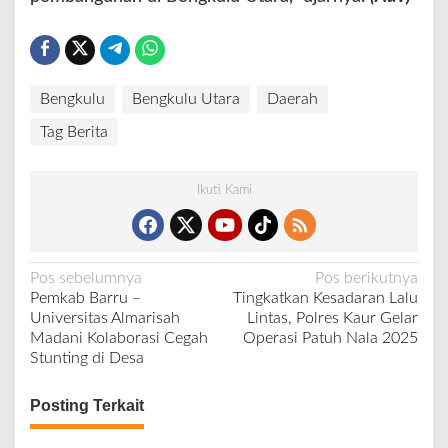
Bengkulu
Bengkulu Utara
Daerah
Tag Berita
Ikuti Kami
N
Pos sebelumnya
Pos berikutnya
Pemkab Barru –
Tingkatkan Kesadaran Lalu
a
Universitas Almarisah
Lintas, Polres Kaur Gelar
v
Madani Kolaborasi Cegah
Operasi Patuh Nala 2025
Stunting di Desa
i
g
Posting Terkait
a