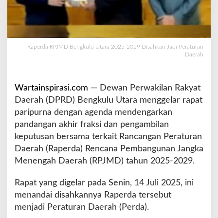
l
u
U
t
a
Raperda RPJMD Bengkulu Utara 2025-2029 Disahkan Jadi Peraturan
Daerah
r
a
2
0
Wartainspirasi.com
— Dewan Perwakilan Rakyat
2
Daerah (DPRD) Bengkulu Utara menggelar rapat
5
paripurna dengan agenda mendengarkan
-
pandangan akhir fraksi dan pengambilan
2
0
keputusan bersama terkait Rancangan Peraturan
2
Daerah (Raperda) Rencana Pembangunan Jangka
9
Menengah Daerah (RPJMD) tahun 2025-2029.
D
i
Rapat yang digelar pada Senin, 14 Juli 2025, ini
s
a
menandai disahkannya Raperda tersebut
h
menjadi Peraturan Daerah (Perda).
k