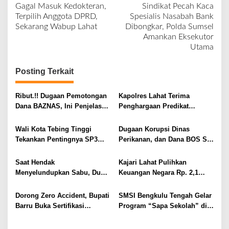
Gagal Masuk Kedokteran,
Sindikat Pecah Kaca
a
Terpilih Anggota DPRD,
Spesialis Nasabah Bank
v
Sekarang Wabup Lahat
Dibongkar, Polda Sumsel
Amankan Eksekutor
i
Utama
g
a
Posting Terkait
s
i
Ribut.!! Dugaan Pemotongan
Kapolres Lahat Terima
Dana BAZNAS, Ini Penjelasan
Penghargaan Predikat
p
Ketua BAZNAS Lahat
Pelayanan Prima dari Polda
o
Sumsel Tahun 2026
Wali Kota Tebing Tinggi
Dugaan Korupsi Dinas
s
Tekankan Pentingnya SP3
Perikanan, dan Dana BOS SD
Catin Cegah Stunting
– SMP Tahun 2025 – 2026
Terus Dipertajam Kajari Lahat
Saat Hendak
Kajari Lahat Pulihkan
Menyelundupkan Sabu, Dua
Keuangan Negara Rp. 2,1
Pelaku Berhasil Ditangkap
Milyar Hasil Temuan BPK RI
Dorong Zero Accident, Bupati
SMSI Bengkulu Tengah Gelar
Barru Buka Sertifikasi
Program “Sapa Sekolah” di
Supervisor K3 Konstruksi
SMAN 1 Bengkulu Tengah