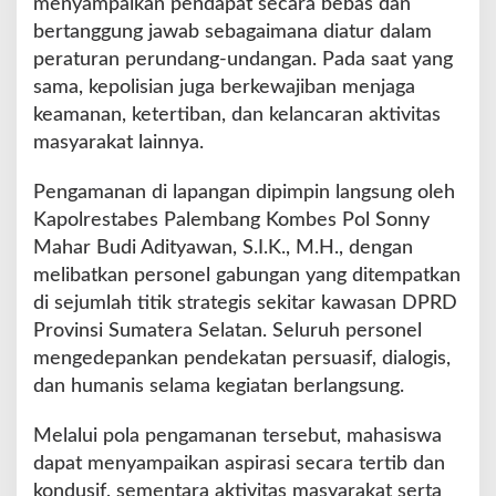
menyampaikan pendapat secara bebas dan
a
bertanggung jawab sebagaimana diatur dalam
n
peraturan perundang-undangan. Pada saat yang
B
sama, kepolisian juga berkewajiban menjaga
e
r
keamanan, ketertiban, dan kelancaran aktivitas
j
masyarakat lainnya.
a
l
Pengamanan di lapangan dipimpin langsung oleh
a
Kapolrestabes Palembang Kombes Pol Sonny
n
A
Mahar Budi Adityawan, S.I.K., M.H., dengan
m
melibatkan personel gabungan yang ditempatkan
a
di sejumlah titik strategis sekitar kawasan DPRD
n
Provinsi Sumatera Selatan. Seluruh personel
d
a
mengedepankan pendekatan persuasif, dialogis,
n
dan humanis selama kegiatan berlangsung.
T
e
Melalui pola pengamanan tersebut, mahasiswa
r
dapat menyampaikan aspirasi secara tertib dan
t
i
kondusif, sementara aktivitas masyarakat serta