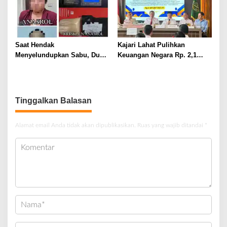
Saat Hendak
Kajari Lahat Pulihkan
Menyelundupkan Sabu, Dua
Keuangan Negara Rp. 2,1
Pelaku Berhasil Ditangkap
Milyar Hasil Temuan BPK RI
Tinggalkan Balasan
Alamat email Anda tidak akan dipublikasikan.
Ruas yang wajib ditandai
*