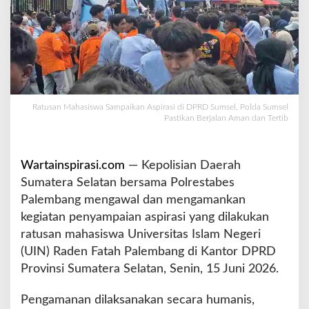
m
p
a
i
k
a
n
A
Ratusan Mahasiswa Sampaikan Aspirasi di DPRD Sumsel, Polda Sumsel
Pastikan Berjalan Aman dan Tertib
s
p
i
r
Wartainspirasi.com
— Kepolisian Daerah
a
Sumatera Selatan bersama Polrestabes
s
Palembang mengawal dan mengamankan
i
kegiatan penyampaian aspirasi yang dilakukan
d
i
ratusan mahasiswa Universitas Islam Negeri
D
(UIN) Raden Fatah Palembang di Kantor DPRD
P
Provinsi Sumatera Selatan, Senin, 15 Juni 2026.
R
D
Pengamanan dilaksanakan secara humanis,
S