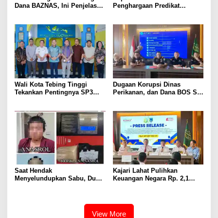
Dana BAZNAS, Ini Penjelasan
Penghargaan Predikat
Ketua BAZNAS Lahat
Pelayanan Prima dari Polda
Sumsel Tahun 2026
Wali Kota Tebing Tinggi
Dugaan Korupsi Dinas
Tekankan Pentingnya SP3
Perikanan, dan Dana BOS SD
Catin Cegah Stunting
– SMP Tahun 2025 – 2026
Terus Dipertajam Kajari Lahat
Saat Hendak
Kajari Lahat Pulihkan
Menyelundupkan Sabu, Dua
Keuangan Negara Rp. 2,1
Pelaku Berhasil Ditangkap
Milyar Hasil Temuan BPK RI
View More