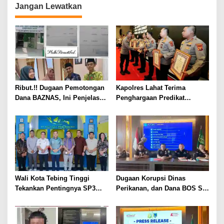
Jangan Lewatkan
Ribut.!! Dugaan Pemotongan
Kapolres Lahat Terima
Dana BAZNAS, Ini Penjelasan
Penghargaan Predikat
Ketua BAZNAS Lahat
Pelayanan Prima dari Polda
Sumsel Tahun 2026
Wali Kota Tebing Tinggi
Dugaan Korupsi Dinas
Tekankan Pentingnya SP3
Perikanan, dan Dana BOS SD
Catin Cegah Stunting
– SMP Tahun 2025 – 2026
Terus Dipertajam Kajari Lahat