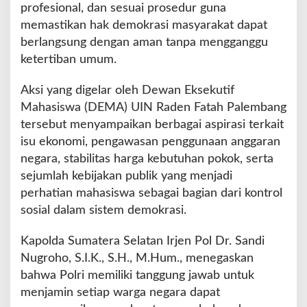
u
profesional, dan sesuai prosedur guna
m
memastikan hak demokrasi masyarakat dapat
s
berlangsung dengan aman tanpa mengganggu
e
ketertiban umum.
l
,
P
Aksi yang digelar oleh Dewan Eksekutif
o
Mahasiswa (DEMA) UIN Raden Fatah Palembang
l
tersebut menyampaikan berbagai aspirasi terkait
d
isu ekonomi, pengawasan penggunaan anggaran
a
S
negara, stabilitas harga kebutuhan pokok, serta
u
sejumlah kebijakan publik yang menjadi
m
perhatian mahasiswa sebagai bagian dari kontrol
s
sosial dalam sistem demokrasi.
e
l
P
Kapolda Sumatera Selatan Irjen Pol Dr. Sandi
a
Nugroho, S.I.K., S.H., M.Hum., menegaskan
s
bahwa Polri memiliki tanggung jawab untuk
t
menjamin setiap warga negara dapat
i
k