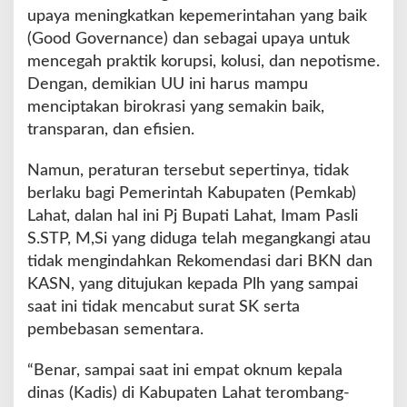
t
upaya meningkatkan kepemerintahan yang baik
i
(Good Governance) dan sebagai upaya untuk
L
a
mencegah praktik korupsi, kolusi, dan nepotisme.
h
Dengan, demikian UU ini harus mampu
a
menciptakan birokrasi yang semakin baik,
t
transparan, dan efisien.
Namun, peraturan tersebut sepertinya, tidak
berlaku bagi Pemerintah Kabupaten (Pemkab)
Lahat, dalan hal ini Pj Bupati Lahat, Imam Pasli
S.STP, M,Si yang diduga telah megangkangi atau
tidak mengindahkan Rekomendasi dari BKN dan
KASN, yang ditujukan kepada Plh yang sampai
saat ini tidak mencabut surat SK serta
pembebasan sementara.
“Benar, sampai saat ini empat oknum kepala
dinas (Kadis) di Kabupaten Lahat terombang-