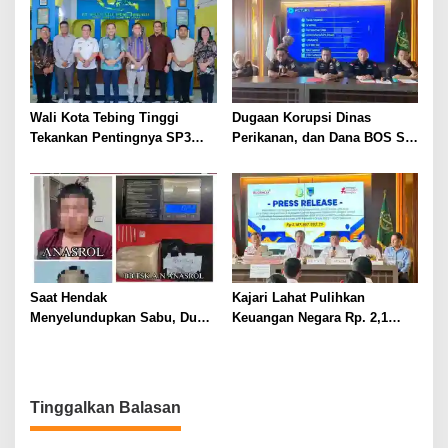
Wali Kota Tebing Tinggi
Dugaan Korupsi Dinas
Tekankan Pentingnya SP3
Perikanan, dan Dana BOS SD
Catin Cegah Stunting
– SMP Tahun 2025 – 2026
Terus Dipertajam Kajari Lahat
Saat Hendak
Kajari Lahat Pulihkan
Menyelundupkan Sabu, Dua
Keuangan Negara Rp. 2,1
Pelaku Berhasil Ditangkap
Milyar Hasil Temuan BPK RI
Tinggalkan Balasan