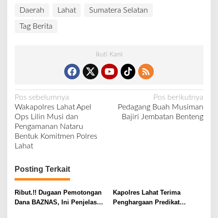
Daerah
Lahat
Sumatera Selatan
Tag Berita
Ikuti Kami
N
Pos sebelumnya
Pos berikutnya
Wakapolres Lahat Apel
Pedagang Buah Musiman
a
Ops Lilin Musi dan
Bajiri Jembatan Benteng
v
Pengamanan Nataru
Bentuk Komitmen Polres
i
Lahat
g
a
Posting Terkait
s
i
Ribut.!! Dugaan Pemotongan
Kapolres Lahat Terima
Dana BAZNAS, Ini Penjelasan
Penghargaan Predikat
p
Ketua BAZNAS Lahat
Pelayanan Prima dari Polda