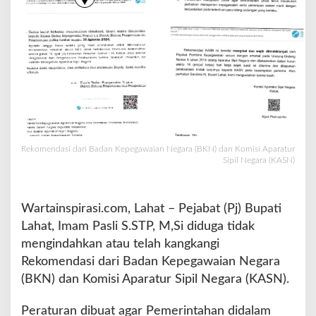
A
S
N
T
a
k
D
i
i
n
Rekomendasi dari Badan Kepegawaian Negara (BKN) dan Komisi Aparatur
d
Sipil Negara (KASN)
a
h
k
a
Wartainspirasi.com, Lahat – Pejabat (Pj) Bupati
n
Lahat, Imam Pasli S.STP, M,Si diduga tidak
P
mengindahkan atau telah kangkangi
j
Rekomendasi dari Badan Kepegawaian Negara
B
u
(BKN) dan Komisi Aparatur Sipil Negara (KASN).
p
a
Peraturan dibuat agar Pemerintahan didalam