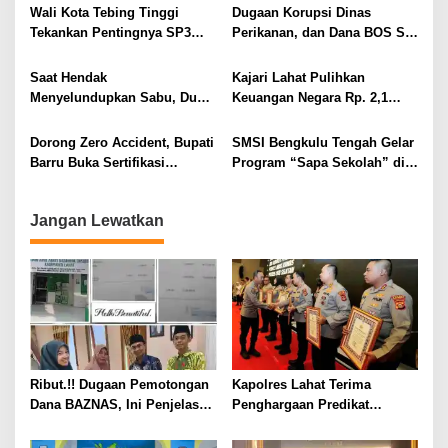
o
Sumsel Tahun 2026
Wali Kota Tebing Tinggi
Dugaan Korupsi Dinas
s
Tekankan Pentingnya SP3
Perikanan, dan Dana BOS SD
Catin Cegah Stunting
– SMP Tahun 2025 – 2026
Terus Dipertajam Kajari Lahat
Saat Hendak
Kajari Lahat Pulihkan
Menyelundupkan Sabu, Dua
Keuangan Negara Rp. 2,1
Pelaku Berhasil Ditangkap
Milyar Hasil Temuan BPK RI
Dorong Zero Accident, Bupati
SMSI Bengkulu Tengah Gelar
Barru Buka Sertifikasi
Program “Sapa Sekolah” di
Supervisor K3 Konstruksi
SMAN 1 Bengkulu Tengah
Jangan Lewatkan
Ribut.!! Dugaan Pemotongan
Kapolres Lahat Terima
Dana BAZNAS, Ini Penjelasan
Penghargaan Predikat
Ketua BAZNAS Lahat
Pelayanan Prima dari Polda
Sumsel Tahun 2026