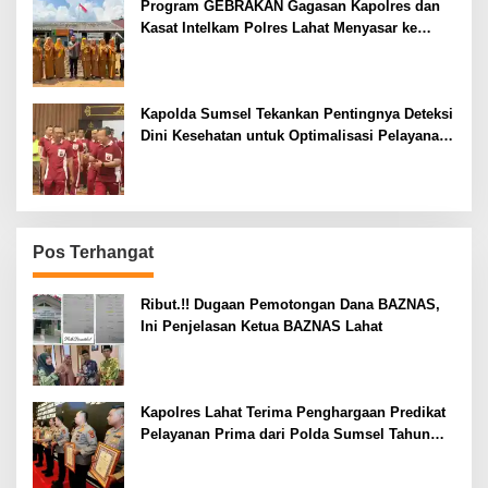
Program GEBRAKAN Gagasan Kapolres dan
Kasat Intelkam Polres Lahat Menyasar ke
Siswa SDN dan SMPN di Jarai
Kapolda Sumsel Tekankan Pentingnya Deteksi
Dini Kesehatan untuk Optimalisasi Pelayanan
Kepolisian
Pos Terhangat
Ribut.!! Dugaan Pemotongan Dana BAZNAS,
Ini Penjelasan Ketua BAZNAS Lahat
Kapolres Lahat Terima Penghargaan Predikat
Pelayanan Prima dari Polda Sumsel Tahun
2026