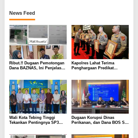
News Feed
Ribut.!! Dugaan Pemotongan
Kapolres Lahat Terima
Dana BAZNAS, Ini Penjelasan
Penghargaan Predikat
Ketua BAZNAS Lahat
Pelayanan Prima dari Polda
Sumsel Tahun 2026
Wali Kota Tebing Tinggi
Dugaan Korupsi Dinas
Tekankan Pentingnya SP3
Perikanan, dan Dana BOS SD
Catin Cegah Stunting
– SMP Tahun 2025 – 2026
Terus Dipertajam Kajari Lahat