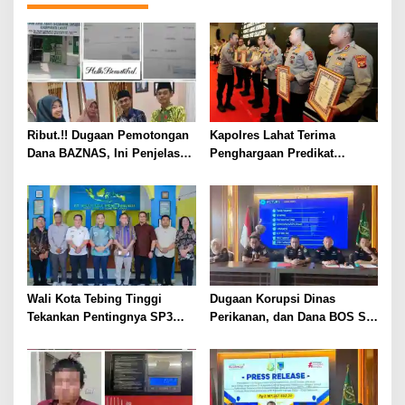
a
s
i
p
o
Ribut.!! Dugaan Pemotongan
Kapolres Lahat Terima
s
Dana BAZNAS, Ini Penjelasan
Penghargaan Predikat
Ketua BAZNAS Lahat
Pelayanan Prima dari Polda
Sumsel Tahun 2026
Wali Kota Tebing Tinggi
Dugaan Korupsi Dinas
Tekankan Pentingnya SP3
Perikanan, dan Dana BOS SD
Catin Cegah Stunting
– SMP Tahun 2025 – 2026
Terus Dipertajam Kajari Lahat