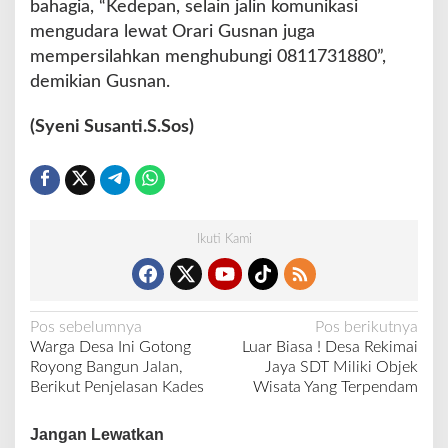
bahagia, “Kedepan, selain jalin komunikasi
mengudara lewat Orari Gusnan juga
mempersilahkan menghubungi 0811731880”,
demikian Gusnan.
(Syeni Susanti.S.Sos)
Ikuti Kami
N
Pos sebelumnya
Pos berikutnya
Warga Desa Ini Gotong
Luar Biasa ! Desa Rekimai
a
Royong Bangun Jalan,
Jaya SDT Miliki Objek
v
Berikut Penjelasan Kades
Wisata Yang Terpendam
i
Jangan Lewatkan
g