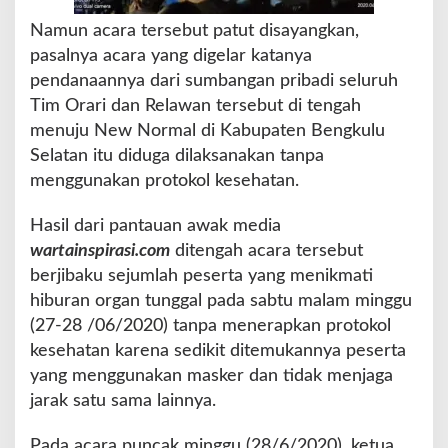
r
A
Namun acara tersebut patut disayangkan,
c
pasalnya acara yang digelar katanya
a
pendanaannya dari sumbangan pribadi seluruh
r
Tim Orari dan Relawan tersebut di tengah
a
A
menuju New Normal di Kabupaten Bengkulu
b
Selatan itu diduga dilaksanakan tanpa
a
menggunakan protokol kesehatan.
i
k
Hasil dari pantauan awak media
a
n
wartainspirasi.com
ditengah acara tersebut
P
berjibaku sejumlah peserta yang menikmati
r
hiburan organ tunggal pada sabtu malam minggu
o
(27-28 /06/2020) tanpa menerapkan protokol
t
o
kesehatan karena sedikit ditemukannya peserta
k
yang menggunakan masker dan tidak menjaga
o
jarak satu sama lainnya.
l
K
Pada acara puncak minggu (28/6/2020), ketua
e