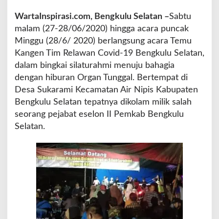
g
WartaInspirasi.com, Bengkulu Selatan –
Sabtu
k
u
malam (27-28/06/2020) hingga acara puncak
l
Minggu (28/6/ 2020) berlangsung acara Temu
u
Kangen Tim Relawan Covid-19 Bengkulu Selatan,
S
dalam bingkai silaturahmi menuju bahagia
e
l
dengan hiburan Organ Tunggal. Bertempat di
a
Desa Sukarami Kecamatan Air Nipis Kabupaten
t
Bengkulu Selatan tepatnya dikolam milik salah
a
seorang pejabat eselon II Pemkab Bengkulu
n
D
Selatan.
i
d
u
g
a
G
e
l
a