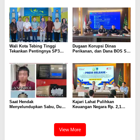
Ketua BAZNAS Lahat
Pelayanan Prima dari Polda
Sumsel Tahun 2026
Wali Kota Tebing Tinggi
Dugaan Korupsi Dinas
Tekankan Pentingnya SP3
Perikanan, dan Dana BOS SD
Catin Cegah Stunting
– SMP Tahun 2025 – 2026
Terus Dipertajam Kajari Lahat
Saat Hendak
Kajari Lahat Pulihkan
Menyelundupkan Sabu, Dua
Keuangan Negara Rp. 2,1
Pelaku Berhasil Ditangkap
Milyar Hasil Temuan BPK RI
View More