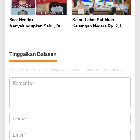
Saat Hendak
Kajari Lahat Pulihkan
Menyelundupkan Sabu, Dua
Keuangan Negara Rp. 2,1
Pelaku Berhasil Ditangkap
Milyar Hasil Temuan BPK RI
Tinggalkan Balasan
Alamat email Anda tidak akan dipublikasikan.
Ruas yang wajib ditandai
*