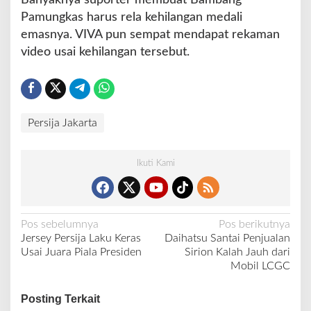
e
Pamungkas harus rela kehilangan medali
n
emasnya. VIVA pun sempat mendapat rekaman
video usai kehilangan tersebut.
Persija Jakarta
Ikuti Kami
N
Pos sebelumnya
Pos berikutnya
Jersey Persija Laku Keras
Daihatsu Santai Penjualan
a
Usai Juara Piala Presiden
Sirion Kalah Jauh dari
v
Mobil LCGC
i
Posting Terkait
g