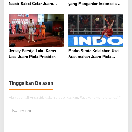
Natsir Sabet Gelar Juara
yang Mengantar Indonesia ke
Dunia Kedua
Semifinal
Jersey Persija Laku Keras
Marko Simic Kelelahan Usai
Usai Juara Piala Presiden
Arak arakan Juara Piala
Presiden
Tinggalkan Balasan
Alamat email Anda tidak akan dipublikasikan.
Ruas yang wajib ditandai
*