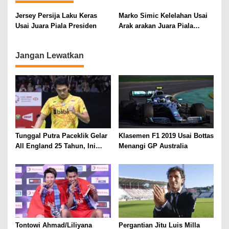
a
Jersey Persija Laku Keras
Marko Simic Kelelahan Usai
s
Usai Juara Piala Presiden
Arak arakan Juara Piala
i
Presiden
p
Jangan Lewatkan
o
s
Tunggal Putra Paceklik Gelar
Klasemen F1 2019 Usai Bottas
All England 25 Tahun, Ini
Menangi GP Australia
Saran Untuk Jonatan dkk
Tontowi Ahmad/Liliyana
Pergantian Jitu Luis Milla