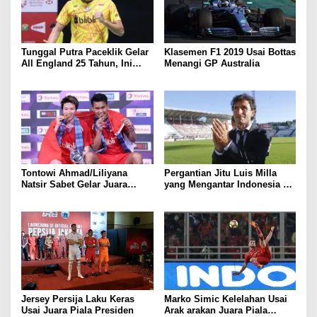
Tunggal Putra Paceklik Gelar
Klasemen F1 2019 Usai Bottas
All England 25 Tahun, Ini
Menangi GP Australia
Saran Untuk Jonatan dkk
Tontowi Ahmad/Liliyana
Pergantian Jitu Luis Milla
Natsir Sabet Gelar Juara
yang Mengantar Indonesia ke
Dunia Kedua
Semifinal
Jersey Persija Laku Keras
Marko Simic Kelelahan Usai
Usai Juara Piala Presiden
Arak arakan Juara Piala