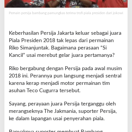
M
e
Pemain persija bambang pamungkas terima trofi piala presiden dari jokowi
d
a
l
Keberhasilan Persija Jakarta keluar sebagai juara
i
J
Piala Presiden 2018 tak lepas dari permainan
u
Riko Simanjuntak. Bagaimana perasaan “Si
a
Kancil” usai merebut gelar juara pertamanya?
r
a
Riko bergabung dengan Persija pada awal musim
P
i
2018 ini. Perannya pun langsung menjadi sentral
a
karena kerap menjadi motor permainan tim
l
asuhan Teco Cugurra tersebut.
a
P
Sayang, perayaan juara Persija terganggu oleh
r
e
merangseknya The Jakmania, suporter Persija,
s
ke dalam lapangan usai penyerahan piala.
i
d
Banyaknya suporter membuat Bambang