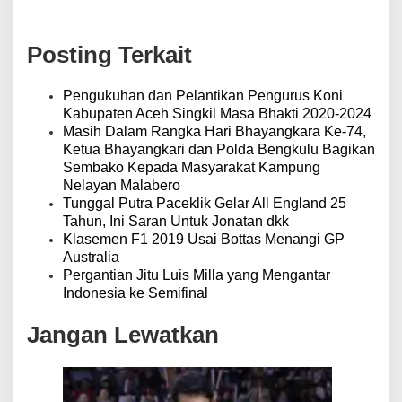
i
g
a
Posting Terkait
s
i
p
Pengukuhan dan Pelantikan Pengurus Koni
o
Kabupaten Aceh Singkil Masa Bhakti 2020-2024
s
Masih Dalam Rangka Hari Bhayangkara Ke-74,
Ketua Bhayangkari dan Polda Bengkulu Bagikan
Sembako Kepada Masyarakat Kampung
Nelayan Malabero
Tunggal Putra Paceklik Gelar All England 25
Tahun, Ini Saran Untuk Jonatan dkk
Klasemen F1 2019 Usai Bottas Menangi GP
Australia
Pergantian Jitu Luis Milla yang Mengantar
Indonesia ke Semifinal
Jangan Lewatkan