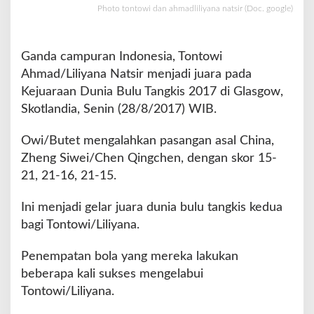
Photo tontowi dan ahmadliliyana natsir (Doc. google)
a
n
a
N
Ganda campuran Indonesia, Tontowi
a
Ahmad/Liliyana Natsir menjadi juara pada
t
Kejuaraan Dunia Bulu Tangkis 2017 di Glasgow,
s
i
Skotlandia, Senin (28/8/2017) WIB.
r
S
Owi/Butet mengalahkan pasangan asal China,
a
Zheng Siwei/Chen Qingchen, dengan skor 15-
b
21, 21-16, 21-15.
e
t
G
Ini menjadi gelar juara dunia bulu tangkis kedua
e
bagi Tontowi/Liliyana.
l
a
Penempatan bola yang mereka lakukan
r
beberapa kali sukses mengelabui
J
u
Tontowi/Liliyana.
a