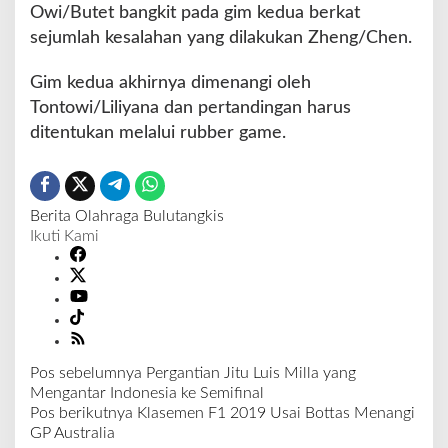
r
Owi/Butet bangkit pada gim kedua berkat
a
sejumlah kesalahan yang dilakukan Zheng/Chen.
D
u
Gim kedua akhirnya dimenangi oleh
n
i
Tontowi/Liliyana dan pertandingan harus
a
ditentukan melalui rubber game.
K
e
d
u
Berita Olahraga
Bulutangkis
a
Ikuti Kami
Pos sebelumnya
Pergantian Jitu Luis Milla yang
N
Mengantar Indonesia ke Semifinal
a
Pos berikutnya
Klasemen F1 2019 Usai Bottas Menangi
v
GP Australia