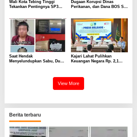
Wali Kota Tebing Tinggi
Dugaan Korupsi Dinas
Tekankan Pentingnya SP3
Perikanan, dan Dana BOS SD
Catin Cegah Stunting
– SMP Tahun 2025 – 2026
Terus Dipertajam Kajari Lahat
Saat Hendak
Kajari Lahat Pulihkan
Menyelundupkan Sabu, Dua
Keuangan Negara Rp. 2,1
Pelaku Berhasil Ditangkap
Milyar Hasil Temuan BPK RI
View More
Berita terbaru