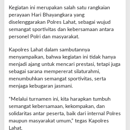
B
Kegiatan ini merupakan salah satu rangkaian
a
l
perayaan Hari Bhayangkara yang
l
diselenggarakan Polres Lahat, sebagai wujud
P
semangat sportivitas dan kebersamaan antara
u
personel Polri dan masyarakat.
t
r
i
Kapolres Lahat dalam sambutannya
menyampaikan, bahwa kegiatan ini tidak hanya
menjadi ajang untuk mencari prestasi, tetapi juga
sebagai sarana mempererat silaturahmi,
menumbuhkan semangat sportivitas, serta
menjaga kebugaran jasmani.
“Melalui turnamen ini, kita harapkan tumbuh
semangat kebersamaan, kekompakan, dan
solidaritas antar peserta, baik dari internal Polres
maupun masyarakat umum,” tegas Kapolres
Lahat.