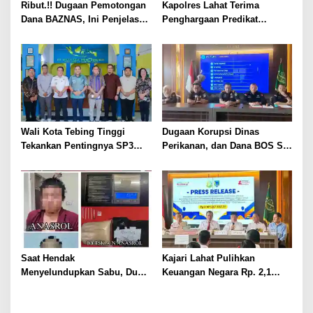
Ribut.!! Dugaan Pemotongan
Kapolres Lahat Terima
Dana BAZNAS, Ini Penjelasan
Penghargaan Predikat
Ketua BAZNAS Lahat
Pelayanan Prima dari Polda
Sumsel Tahun 2026
Wali Kota Tebing Tinggi
Dugaan Korupsi Dinas
Tekankan Pentingnya SP3
Perikanan, dan Dana BOS SD
Catin Cegah Stunting
– SMP Tahun 2025 – 2026
Terus Dipertajam Kajari Lahat
Saat Hendak
Kajari Lahat Pulihkan
Menyelundupkan Sabu, Dua
Keuangan Negara Rp. 2,1
Pelaku Berhasil Ditangkap
Milyar Hasil Temuan BPK RI