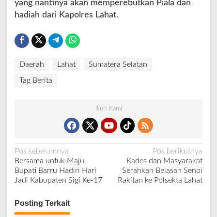
yang nantinya akan memperebutkan Piala dan
hadiah dari Kapolres Lahat.
Daerah
Lahat
Sumatera Selatan
Tag Berita
Ikuti Kami
N
Pos sebelumnya
Pos berikutnya
Bersama untuk Maju,
Kades dan Masyarakat
a
Bupati Barru Hadiri Hari
Serahkan Belasan Senpi
v
Jadi Kabupaten Sigi Ke-17
Rakitan ke Polsekta Lahat
i
Posting Terkait
g