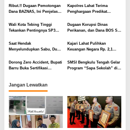
a
Ribut.!! Dugaan Pemotongan
Kapolres Lahat Terima
s
Dana BAZNAS, Ini Penjelasan
Penghargaan Predikat
i
Ketua BAZNAS Lahat
Pelayanan Prima dari Polda
Sumsel Tahun 2026
p
Wali Kota Tebing Tinggi
Dugaan Korupsi Dinas
Tekankan Pentingnya SP3
Perikanan, dan Dana BOS SD
o
Catin Cegah Stunting
– SMP Tahun 2025 – 2026
s
Terus Dipertajam Kajari Lahat
Saat Hendak
Kajari Lahat Pulihkan
Menyelundupkan Sabu, Dua
Keuangan Negara Rp. 2,1
Pelaku Berhasil Ditangkap
Milyar Hasil Temuan BPK RI
Dorong Zero Accident, Bupati
SMSI Bengkulu Tengah Gelar
Barru Buka Sertifikasi
Program “Sapa Sekolah” di
Supervisor K3 Konstruksi
SMAN 1 Bengkulu Tengah
Jangan Lewatkan