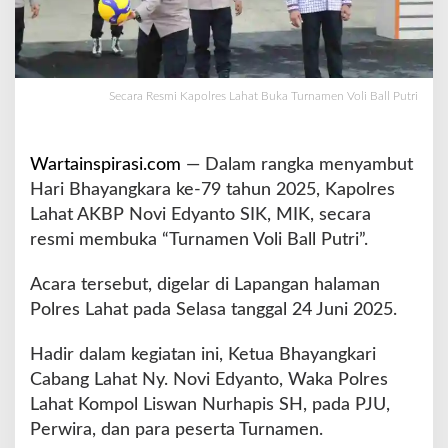
s
L
a
h
a
Secara Resmi Kapolres Lahat Buka Turnamen Voli Ball Putri
t
B
u
Wartainspirasi.com
— Dalam rangka menyambut
k
Hari Bhayangkara ke-79 tahun 2025, Kapolres
a
Lahat AKBP Novi Edyanto SIK, MIK, secara
T
u
resmi membuka “Turnamen Voli Ball Putri”.
r
n
Acara tersebut, digelar di Lapangan halaman
a
Polres Lahat pada Selasa tanggal 24 Juni 2025.
m
e
Hadir dalam kegiatan ini, Ketua Bhayangkari
n
V
Cabang Lahat Ny. Novi Edyanto, Waka Polres
o
Lahat Kompol Liswan Nurhapis SH, pada PJU,
l
Perwira, dan para peserta Turnamen.
i