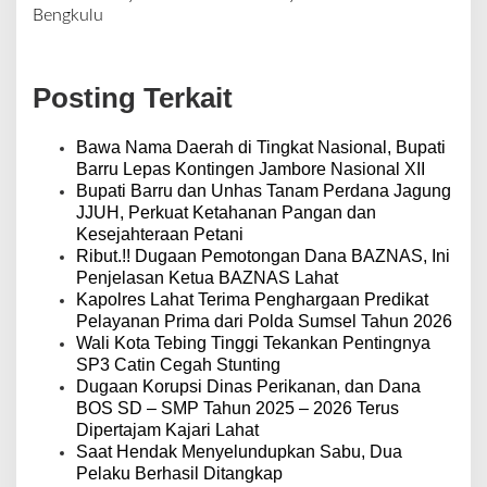
v
Bengkulu
i
g
a
Posting Terkait
s
i
p
Bawa Nama Daerah di Tingkat Nasional, Bupati
o
Barru Lepas Kontingen Jambore Nasional XII
s
Bupati Barru dan Unhas Tanam Perdana Jagung
JJUH, Perkuat Ketahanan Pangan dan
Kesejahteraan Petani
Ribut.!! Dugaan Pemotongan Dana BAZNAS, Ini
Penjelasan Ketua BAZNAS Lahat
Kapolres Lahat Terima Penghargaan Predikat
Pelayanan Prima dari Polda Sumsel Tahun 2026
Wali Kota Tebing Tinggi Tekankan Pentingnya
SP3 Catin Cegah Stunting
Dugaan Korupsi Dinas Perikanan, dan Dana
BOS SD – SMP Tahun 2025 – 2026 Terus
Dipertajam Kajari Lahat
Saat Hendak Menyelundupkan Sabu, Dua
Pelaku Berhasil Ditangkap