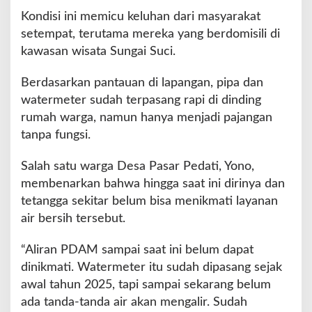
i
Kondisi ini memicu keluhan dari masyarakat
T
a
setempat, terutama mereka yang berdomisili di
k
kawasan wisata Sungai Suci.
K
u
Berdasarkan pantauan di lapangan, pipa dan
n
watermeter sudah terpasang rapi di dinding
j
u
rumah warga, namun hanya menjadi pajangan
n
tanpa fungsi.
g
M
Salah satu warga Desa Pasar Pedati, Yono,
e
membenarkan bahwa hingga saat ini dirinya dan
n
g
tetangga sekitar belum bisa menikmati layanan
a
air bersih tersebut.
l
i
“Aliran PDAM sampai saat ini belum dapat
r
dinikmati. Watermeter itu sudah dipasang sejak
awal tahun 2025, tapi sampai sekarang belum
ada tanda-tanda air akan mengalir. Sudah