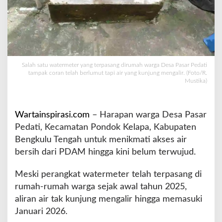
i
r
P
D
A
M
Salah satu watermeter yang terpasang dirumah warga Desa Pasar Pedati
d
tampak coran telah berlumut tapi air yang kunjung mengalir. (Foto/R.
i
Mustika)
D
e
s
Wartainspirasi.com
– Harapan warga Desa Pasar
a
P
Pedati, Kecamatan Pondok Kelapa, Kabupaten
a
Bengkulu Tengah untuk menikmati akses air
s
bersih dari PDAM hingga kini belum terwujud.
a
r
Meski perangkat watermeter telah terpasang di
P
e
rumah-rumah warga sejak awal tahun 2025,
d
aliran air tak kunjung mengalir hingga memasuki
a
Januari 2026.
t