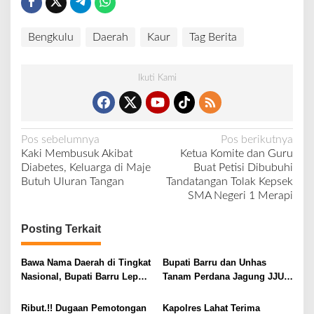
Bengkulu
Daerah
Kaur
Tag Berita
Ikuti Kami
N
Pos sebelumnya
Pos berikutnya
Kaki Membusuk Akibat
Ketua Komite dan Guru
a
Diabetes, Keluarga di Maje
Buat Petisi Dibubuhi
v
Butuh Uluran Tangan
Tandatangan Tolak Kepsek
SMA Negeri 1 Merapi
i
g
Posting Terkait
a
s
Bawa Nama Daerah di Tingkat
Bupati Barru dan Unhas
i
Nasional, Bupati Barru Lepas
Tanam Perdana Jagung JJUH,
Kontingen Jambore Nasional
Perkuat Ketahanan Pangan
p
XII
dan Kesejahteraan Petani
Ribut.!! Dugaan Pemotongan
Kapolres Lahat Terima