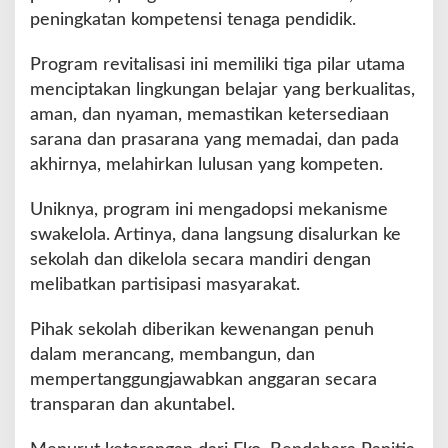
l
peningkatan kompetensi tenaga pendidik.
i
a
Program revitalisasi ini memiliki tiga pilar utama
r
d
menciptakan lingkungan belajar yang berkualitas,
a
aman, dan nyaman, memastikan ketersediaan
r
sarana dan prasarana yang memadai, dan pada
i
akhirnya, melahirkan lulusan yang kompeten.
K
e
m
Uniknya, program ini mengadopsi mekanisme
e
swakelola. Artinya, dana langsung disalurkan ke
n
sekolah dan dikelola secara mandiri dengan
d
melibatkan partisipasi masyarakat.
i
k
b
Pihak sekolah diberikan kewenangan penuh
u
dalam merancang, membangun, dan
d
mempertanggungjawabkan anggaran secara
transparan dan akuntabel.