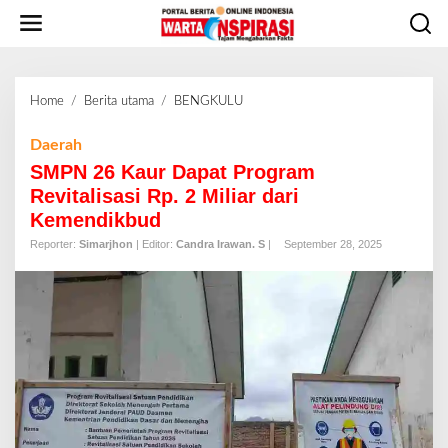
L
e
w
a
t
Home
/
Berita utama
/
BENGKULU
S
i
M
k
P
Daerah
e
N
SMPN 26 Kaur Dapat Program
k
2
o
Revitalisasi Rp. 2 Miliar dari
6
n
Kemendikbud
K
t
a
Reporter:
Simarjhon
| Editor:
Candra Irawan. S
|
September 28, 2025
e
u
n
r
D
a
p
a
t
P
r
o