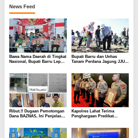
News Feed
Bawa Nama Daerah di Tingkat
Bupati Barru dan Unhas
Nasional, Bupati Barru Lepas
Tanam Perdana Jagung JJUH,
Kontingen Jambore Nasional
Perkuat Ketahanan Pangan
XII
dan Kesejahteraan Petani
Ribut.!! Dugaan Pemotongan
Kapolres Lahat Terima
Dana BAZNAS, Ini Penjelasan
Penghargaan Predikat
Ketua BAZNAS Lahat
Pelayanan Prima dari Polda
Sumsel Tahun 2026