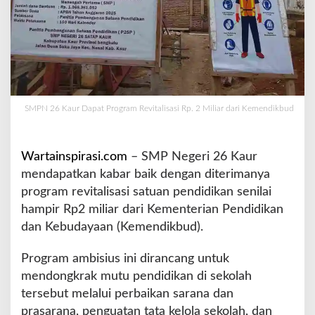
g
r
a
m
R
e
v
i
SMPN 26 Kaur Dapat Program Revitalisasi Rp. 2 Miliar dari Kemendikbud
t
a
l
Wartainspirasi.com
– SMP Negeri 26 Kaur
i
mendapatkan kabar baik dengan diterimanya
s
program revitalisasi satuan pendidikan senilai
a
s
hampir Rp2 miliar dari Kementerian Pendidikan
i
dan Kebudayaan (Kemendikbud).
R
p
Program ambisius ini dirancang untuk
.
mendongkrak mutu pendidikan di sekolah
2
M
tersebut melalui perbaikan sarana dan
i
prasarana, penguatan tata kelola sekolah, dan