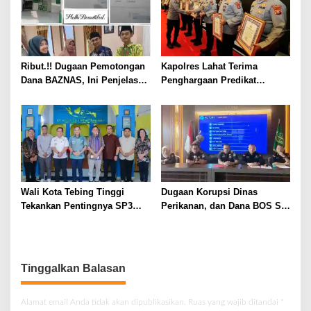
Ribut.!! Dugaan Pemotongan
Kapolres Lahat Terima
Dana BAZNAS, Ini Penjelasan
Penghargaan Predikat
Ketua BAZNAS Lahat
Pelayanan Prima dari Polda
Sumsel Tahun 2026
Wali Kota Tebing Tinggi
Dugaan Korupsi Dinas
Tekankan Pentingnya SP3
Perikanan, dan Dana BOS SD
Catin Cegah Stunting
– SMP Tahun 2025 – 2026
Terus Dipertajam Kajari Lahat
Tinggalkan Balasan
Alamat email Anda tidak akan dipublikasikan.
Ruas yang wajib ditandai
*