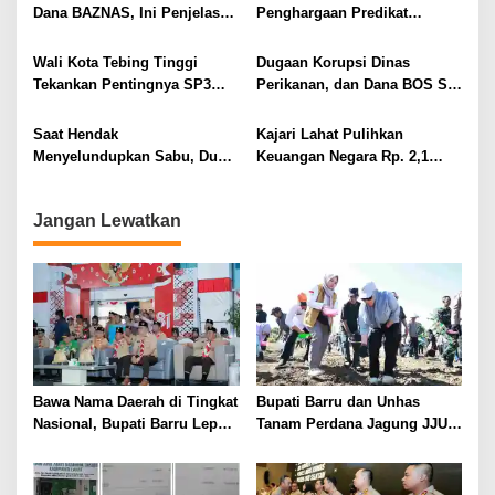
o
Dana BAZNAS, Ini Penjelasan
Penghargaan Predikat
s
Ketua BAZNAS Lahat
Pelayanan Prima dari Polda
Sumsel Tahun 2026
Wali Kota Tebing Tinggi
Dugaan Korupsi Dinas
Tekankan Pentingnya SP3
Perikanan, dan Dana BOS SD
Catin Cegah Stunting
– SMP Tahun 2025 – 2026
Terus Dipertajam Kajari Lahat
Saat Hendak
Kajari Lahat Pulihkan
Menyelundupkan Sabu, Dua
Keuangan Negara Rp. 2,1
Pelaku Berhasil Ditangkap
Milyar Hasil Temuan BPK RI
Jangan Lewatkan
Bawa Nama Daerah di Tingkat
Bupati Barru dan Unhas
Nasional, Bupati Barru Lepas
Tanam Perdana Jagung JJUH,
Kontingen Jambore Nasional
Perkuat Ketahanan Pangan
XII
dan Kesejahteraan Petani