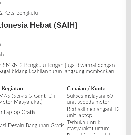
h
2 Kota Bengkulu
donesia Hebat (SAIH)
h
ah
ar SMKN 2 Bengkulu Tengah juga diwarnai dengan
bagai bidang keahlian turun langsung memberikan
 Kegiatan
Capaian / Kuota
AS (Servis & Ganti Oli
Sukses melayani 60
Motor Masyarakat)
unit sepeda motor
Berhasil menangani 12
 Laptop Gratis
unit laptop
Terbuka untuk
asi Desain Bangunan Gratis
masyarakat umum