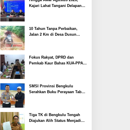
Kajari Lahat Tangani Delapan
Perkara
10 Tahun Tanpa Perbaikan,
Jalan 2 Km di Desa Dusun
Anyar Bengkulu Tengah
Berlumpur dan Berlubang
Fokus Rakyat, DPRD dan
Pemkab Kaur Bahas KUA-PPAS
2027
SMSI Provinsi Bengkulu
Serahkan Buku Perayaan Tabot
kepada Dirlantas Polda
Bengkulu
Tiga TK di Bengkulu Tengah
Diajukan Alih Status Menjadi
Negeri