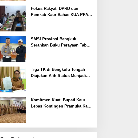
Fokus Rakyat, DPRD dan
Pemkab Kaur Bahas KUA-PPAS
2027
SMSI Provinsi Bengkulu
Serahkan Buku Perayaan Tabot
kepada Dirlantas Polda
Bengkulu
Tiga TK di Bengkulu Tengah
Diajukan Alih Status Menjadi
Negeri
Komitmen Kuat! Bupati Kaur
Lepas Kontingen Pramuka Kaur
ke Jamnas XII Cibubur 2026