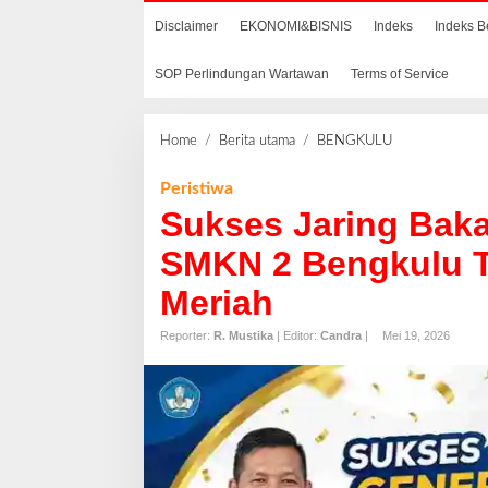
Disclaimer
EKONOMI&BISNIS
Indeks
Indeks B
SOP Perlindungan Wartawan
Terms of Service
Home
/
Berita utama
/
BENGKULU
S
u
k
Peristiwa
s
Sukses Jaring Bak
e
s
SMKN 2 Bengkulu T
J
Meriah
a
r
Reporter:
R. Mustika
| Editor:
Candra
|
Mei 19, 2026
i
n
g
B
a
k
a