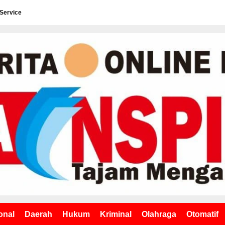
 Service
onal
Daerah
Hukum
Kriminal
Olahraga
Otomatif