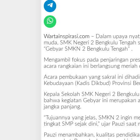
N
2
B
e
n
g
Wartainspirasi.com
– Dalam upaya nyata
k
muda, SMK Negeri 2 Bengkulu Tengah su
u
“Gebyar SMKN 2 Bengkulu Tengah”
.
l
Mengambil fokus pada penjaringan prest
u
acara rangkaian ini berlangsung meriah 
T
e
Acara pembukaan yang sakral ini dihadi
n
Kebudayaan (Kadis Dikbud) Provinsi Ben
g
a
Kepala Sekolah SMK Negeri 2 Bengkulu
h
bahwa kegiatan Gebyar ini merupakan ag
2
jangka panjang.
0
2
“Tujuannya yang jelas, SMKN 2 ingin men
6
tingkat SMP sejak dini,” ujar Pauzi saa
B
Pauzi menambahkan, kualitas pendidika
e