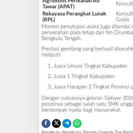
Agribisnis Perikanan Air
Konsult
Tawar (APAT)
Rekayasa Perangkat Lunak
Konsult
(RPL)
Gratis
Momen penutupan acara juga ditandai d
penyerahan piala tetap dari tim
Drumba
Bengkulu Tengah.
Prestasi gemilang yang berhasil disera
meliputi:
Juara Umum
Tingkat Kabupaten
Juara 1
Tingkat Kabupaten
Juara Harapan 2
Tingkat Provinsi 
Dengan suksesnya gelaran Gebyar 2026
posisinya sebagai salah satu SMK unggu
berdampak nyata bagi masyarakat.
Bengkulu
Bengkulu Tengah
Daerah
Tag Berit