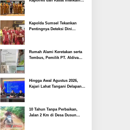
Kapolres dan Kasat Intelkam
Polres Lahat Menyasar ke Siswa
SDN dan SMPN di Jarai
Kapolda Sumsel Tekankan
Pentingnya Deteksi Dini
Kesehatan untuk Optimalisasi
Pelayanan Kepolisian
Rumah Alami Keretakan serta
Tembus, Pemilik PT. Aldiva
Mandiri Perkasa di Polisikan
Hingga Awal Agustus 2026,
Kajari Lahat Tangani Delapan
Perkara
10 Tahun Tanpa Perbaikan,
Jalan 2 Km di Desa Dusun
Anyar Bengkulu Tengah
Berlumpur dan Berlubang