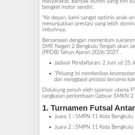
masyarakat. Banyak alumni yang kini s
r
bengkel motor sendiri.
l
a
“Ke depan, kami sangat optimis anak-
n
menunjukkan prestasi yang lebih domina
g
imbuhnya.
s
u
Bersamaan dengan momentum suksesny
n
SMK Negeri 2 Bengkulu Tengah akan 
g
(PPDB) Tahun Ajaran 2026/2027
.
M
e
Jadwal Pendaftaran:
2 Juni sd 25 J
r
“Peluang ini memberikan kesempatan
i
dan menggapai prestasi bersama kam
a
h
Didukung penuh oleh sponsor utama
P
rangkaian perlombaan Gebyar SMKN 2 
1. Turnamen Futsal Anta
Juara 1 :
SMPN 11 Kota Bengkulu 
Juara 2 :
SMPN 11 Kota Bengkulu 