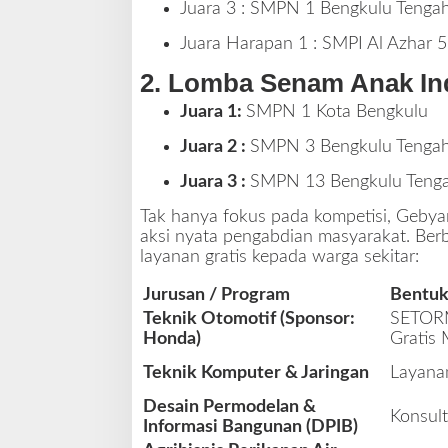
Juara 3 :
SMPN 1 Bengkulu Tenga
Juara Harapan 1 :
SMPI Al Azhar 5
2. Lomba Senam Anak In
Juara 1:
SMPN 1 Kota Bengkulu
Juara 2 :
SMPN 3 Bengkulu Tenga
Juara 3 :
SMPN 13 Bengkulu Teng
Tak hanya fokus pada kompetisi, Geby
aksi nyata pengabdian masyarakat. Ber
layanan gratis kepada warga sekitar:
Jurusan / Program
Bentuk
Teknik Otomotif (Sponsor:
SETORM
Honda)
Gratis 
Teknik Komputer & Jaringan
Layanan
Desain Permodelan &
Konsult
Informasi Bangunan (DPIB)