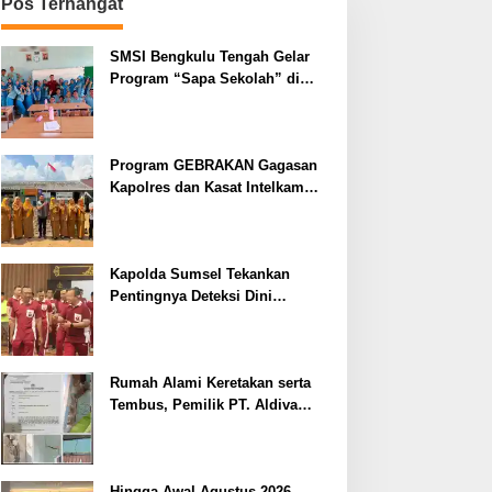
Pos Terhangat
SMSI Bengkulu Tengah Gelar
Program “Sapa Sekolah” di
SMAN 1 Bengkulu Tengah
Program GEBRAKAN Gagasan
Kapolres dan Kasat Intelkam
Polres Lahat Menyasar ke Siswa
SDN dan SMPN di Jarai
Kapolda Sumsel Tekankan
Pentingnya Deteksi Dini
Kesehatan untuk Optimalisasi
Pelayanan Kepolisian
Rumah Alami Keretakan serta
Tembus, Pemilik PT. Aldiva
Mandiri Perkasa di Polisikan
Hingga Awal Agustus 2026,