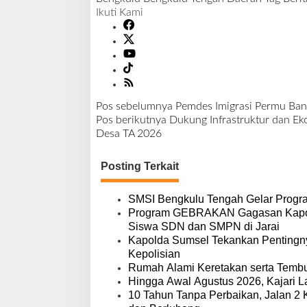
Ikuti Kami
Pos sebelumnya
Pemdes Imigrasi Permu Bang
N
Pos berikutnya
Dukung Infrastruktur dan E
a
Desa TA 2026
v
i
Posting Terkait
g
a
s
SMSI Bengkulu Tengah Gelar Progr
i
Program GEBRAKAN Gagasan Kapolre
p
Siswa SDN dan SMPN di Jarai
o
Kapolda Sumsel Tekankan Pentingny
s
Kepolisian
Rumah Alami Keretakan serta Tembus,
Hingga Awal Agustus 2026, Kajari L
10 Tahun Tanpa Perbaikan, Jalan 2