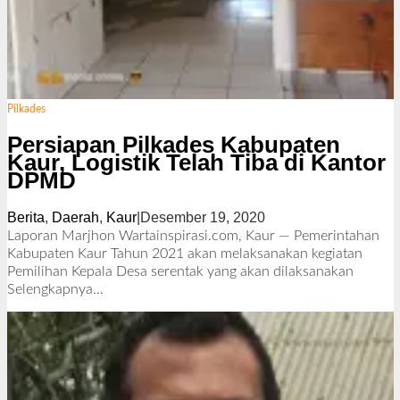
Pilkades
Persiapan Pilkades Kabupaten
Kaur, Logistik Telah Tiba di Kantor
DPMD
Berita
,
Daerah
,
Kaur
|
Desember 19, 2020
o
l
Laporan Marjhon Wartainspirasi.com, Kaur — Pemerintahan
e
Kabupaten Kaur Tahun 2021 akan melaksanakan kegiatan
h
Pemilihan Kepala Desa serentak yang akan dilaksanakan
R
Selengkapnya…
e
d
a
k
s
i