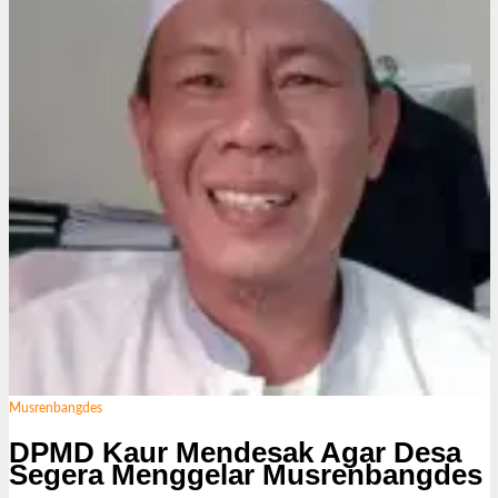
i
Musrenbangdes
DPMD Kaur Mendesak Agar Desa
Segera Menggelar Musrenbangdes