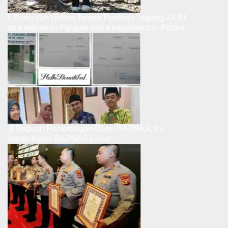
upati Barru dan Unhas Tanam Perdana Jagung JJUH,
erkuat Ketahanan Pangan dan Kesejahteraan Petani
ibut.!! Dugaan Pemotongan Dana BAZNAS, Ini
enjelasan Ketua BAZNAS Lahat