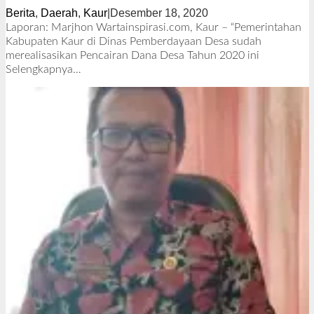
Berita
,
Daerah
,
Kaur
|
Desember 18, 2020
o
l
Laporan: Marjhon Wartainspirasi.com, Kaur – “Pemerintahan
e
Kabupaten Kaur di Dinas Pemberdayaan Desa sudah
h
merealisasikan Pencairan Dana Desa Tahun 2020 ini
R
Selengkapnya…
e
d
a
k
s
i