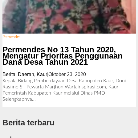
Permendes
Permendes No 13 Tahun 2020,
Mengatur Prioritas Penggunaan
Dana Desa Tahun 2021
Berita
,
Daerah
,
Kaur
|
Oktober 23, 2020
o
l
Kepala Bidang Pemberdayaan Desa Kabupaten Kaur, Doni
e
Rasfino ST Pewarta Marjhon Wartainspirasi.com, Kaur –
h
Pemerintah Kabupaten Kaur melalui Dinas PMD
R
Selengkapnya…
e
d
a
Berita terbaru
k
s
i