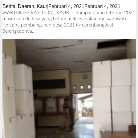
Berita
,
Daerah
,
Kaur
|
Februari 4, 2021
Februari 4, 2021
o
l
WARTAINSPIRASI.COM, KAUR — Sampai bulan februari 2021
e
masih ada di desa yang belum melaksanakan musyarawah
h
rencana pembangunan desa 2021 (Musrenbangdes)
R
Selengkapnya…
e
d
a
k
s
i