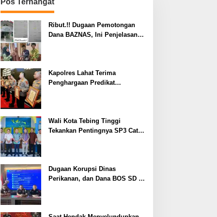
Pos Terhangat
Ribut.!! Dugaan Pemotongan
Dana BAZNAS, Ini Penjelasan
Ketua BAZNAS Lahat
Kapolres Lahat Terima
Penghargaan Predikat
Pelayanan Prima dari Polda
Sumsel Tahun 2026
Wali Kota Tebing Tinggi
Tekankan Pentingnya SP3 Catin
Cegah Stunting
Dugaan Korupsi Dinas
Perikanan, dan Dana BOS SD –
SMP Tahun 2025 – 2026 Terus
Dipertajam Kajari Lahat
Saat Hendak Menyelundupkan