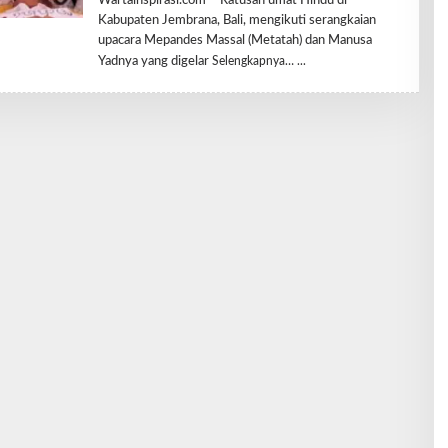
Wartainspirasi.com – Ratusan umat Hindu di
E
Kabupaten Jembrana, Bali, mengikuti serangkaian
H
R
upacara Mepandes Massal (Metatah) dan Manusa
E
Yadnya yang digelar
Selengkapnya…
D
A
K
S
I