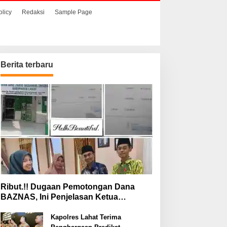
olicy
Redaksi
Sample Page
Berita terbaru
aat Hendak
Ribut.!! Dugaan
enyelundupkan Sabu,
Pemotongan Dana
ua Pelaku Berhasil
BAZNAS, Ini Penjelasan
itangkap
Ketua BAZNAS Lahat
Ribut.!! Dugaan Pemotongan Dana
BAZNAS, Ini Penjelasan Ketua
BAZNAS Lahat
Kapolres Lahat Terima