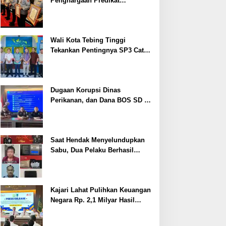
Penghargaan Predikat
Pelayanan Prima dari Polda
Sumsel Tahun 2026
Wali Kota Tebing Tinggi
Tekankan Pentingnya SP3 Catin
Cegah Stunting
Dugaan Korupsi Dinas
Perikanan, dan Dana BOS SD –
SMP Tahun 2025 – 2026 Terus
Dipertajam Kajari Lahat
Saat Hendak Menyelundupkan
Sabu, Dua Pelaku Berhasil
Ditangkap
Kajari Lahat Pulihkan Keuangan
Negara Rp. 2,1 Milyar Hasil
Temuan BPK RI