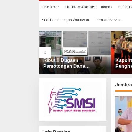
Disclaimer
EKONOMI&BISNIS
Indeks
Indeks B
SOP Perlindungan Wartawan
Terms of Service
«
aan
Kapolres Lahat Terima
Wali Ko
 Dana
Penghargaan Predikat
Tekank
 Penjelasan
Pelayanan Prima dari Polda
Catin 
AS Lahat
Sumsel Tahun 2026
Jembra