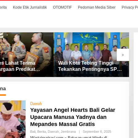
erita
Kode Etik Jurnalistik
OTOMOTIF
Pedoman Media Siber
Privacy P
»
ta Tebing Tinggi
Dugaan Korupsi Dinas
S
an Pentingnya SP3
Perikanan, dan Dana BOS
M
Cegah Stunting
SD – SMP Tahun 2025 –
D
2026 Terus Dipertajam
D
Kajari Lahat
na
Daerah
Yayasan Angel Hearts Bali Gelar
Upacara Manusa Yadnya dan
Mepandes Massal Gratis
Bali
,
Berita
,
Daerah
,
Jembrana
|
September 6, 2025
O
L