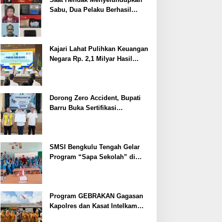
Sabu, Dua Pelaku Berhasil
Ditangkap
Kajari Lahat Pulihkan Keuangan
Negara Rp. 2,1 Milyar Hasil
Temuan BPK RI
Dorong Zero Accident, Bupati
Barru Buka Sertifikasi
Supervisor K3 Konstruksi
SMSI Bengkulu Tengah Gelar
Program “Sapa Sekolah” di
SMAN 1 Bengkulu Tengah
Program GEBRAKAN Gagasan
Kapolres dan Kasat Intelkam
Polres Lahat Menyasar ke Siswa