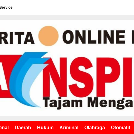
Service
onal
Daerah
Hukum
Kriminal
Olahraga
Otomatif