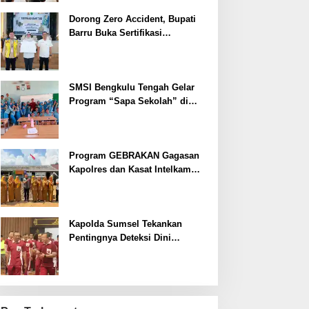
Dorong Zero Accident, Bupati
Barru Buka Sertifikasi
Supervisor K3 Konstruksi
SMSI Bengkulu Tengah Gelar
Program “Sapa Sekolah” di
SMAN 1 Bengkulu Tengah
Program GEBRAKAN Gagasan
Kapolres dan Kasat Intelkam
Polres Lahat Menyasar ke Siswa
SDN dan SMPN di Jarai
Kapolda Sumsel Tekankan
Pentingnya Deteksi Dini
Kesehatan untuk Optimalisasi
Pelayanan Kepolisian