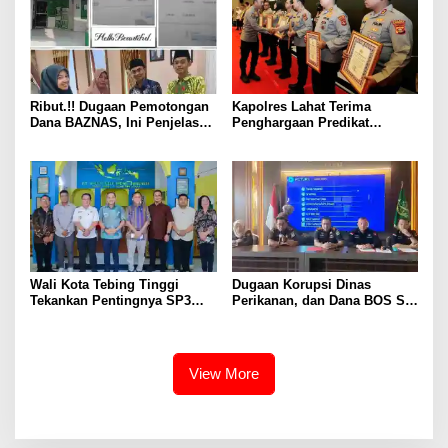
Ribut.!! Dugaan Pemotongan
Kapolres Lahat Terima
Dana BAZNAS, Ini Penjelasan
Penghargaan Predikat
Ketua BAZNAS Lahat
Pelayanan Prima dari Polda
Sumsel Tahun 2026
Wali Kota Tebing Tinggi
Dugaan Korupsi Dinas
Tekankan Pentingnya SP3
Perikanan, dan Dana BOS SD
Catin Cegah Stunting
– SMP Tahun 2025 – 2026
Terus Dipertajam Kajari Lahat
View More