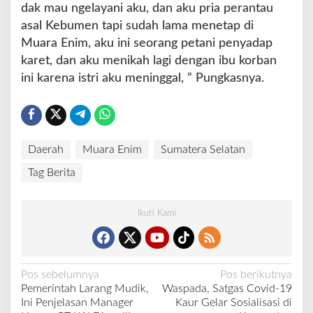
dak mau ngelayani aku, dan aku pria perantau
asal Kebumen tapi sudah lama menetap di
Muara Enim, aku ini seorang petani penyadap
karet, dan aku menikah lagi dengan ibu korban
ini karena istri aku meninggal, ” Pungkasnya.
Daerah
Muara Enim
Sumatera Selatan
Tag Berita
Ikuti Kami
N
Pos sebelumnya
Pos berikutnya
Pemerintah Larang Mudik,
Waspada, Satgas Covid-19
a
Ini Penjelasan Manager
Kaur Gelar Sosialisasi di