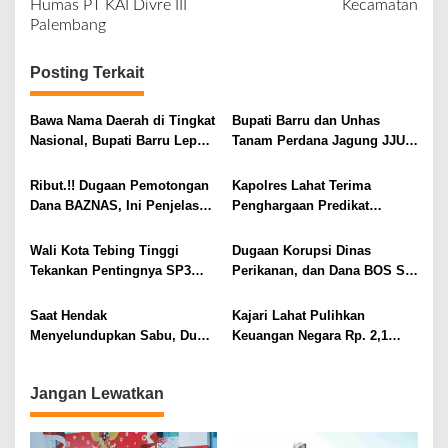
v
Humas PT KAI Divre III
Kecamatan
Palembang
i
g
Posting Terkait
a
s
Bawa Nama Daerah di Tingkat
Bupati Barru dan Unhas
i
Nasional, Bupati Barru Lepas
Tanam Perdana Jagung JJUH,
Kontingen Jambore Nasional
Perkuat Ketahanan Pangan
p
XII
dan Kesejahteraan Petani
Ribut.!! Dugaan Pemotongan
Kapolres Lahat Terima
o
Dana BAZNAS, Ini Penjelasan
Penghargaan Predikat
s
Ketua BAZNAS Lahat
Pelayanan Prima dari Polda
Sumsel Tahun 2026
Wali Kota Tebing Tinggi
Dugaan Korupsi Dinas
Tekankan Pentingnya SP3
Perikanan, dan Dana BOS SD
Catin Cegah Stunting
– SMP Tahun 2025 – 2026
Terus Dipertajam Kajari Lahat
Saat Hendak
Kajari Lahat Pulihkan
Menyelundupkan Sabu, Dua
Keuangan Negara Rp. 2,1
Pelaku Berhasil Ditangkap
Milyar Hasil Temuan BPK RI
Jangan Lewatkan