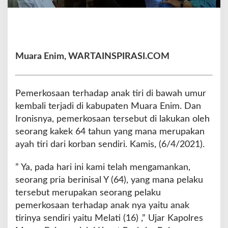
I
s
t
r
i
Muara Enim, WARTAINSPIRASI.COM
,
K
a
k
Pemerkosaan terhadap anak tiri di bawah umur
e
kembali terjadi di kabupaten Muara Enim. Dan
k
Ironisnya, pemerkosaan tersebut di lakukan oleh
6
4
seorang kakek 64 tahun yang mana merupakan
T
ayah tiri dari korban sendiri. Kamis, (6/4/2021).
a
h
” Ya, pada hari ini kami telah mengamankan,
u
seorang pria berinisal Y (64), yang mana pelaku
n
G
tersebut merupakan seorang pelaku
a
pemerkosaan terhadap anak nya yaitu anak
s
tirinya sendiri yaitu Melati (16) ,” Ujar Kapolres
a