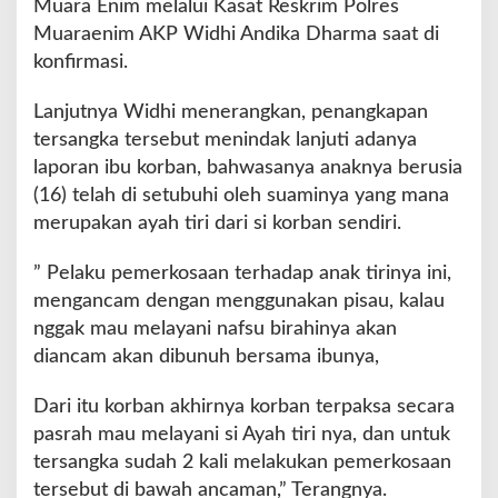
Muara Enim melalui Kasat Reskrim Polres
k
A
Muaraenim AKP Widhi Andika Dharma saat di
n
konfirmasi.
a
k
Lanjutnya Widhi menerangkan, penangkapan
T
tersangka tersebut menindak lanjuti adanya
i
r
laporan ibu korban, bahwasanya anaknya berusia
i
(16) telah di setubuhi oleh suaminya yang mana
merupakan ayah tiri dari si korban sendiri.
” Pelaku pemerkosaan terhadap anak tirinya ini,
mengancam dengan menggunakan pisau, kalau
nggak mau melayani nafsu birahinya akan
diancam akan dibunuh bersama ibunya,
Dari itu korban akhirnya korban terpaksa secara
pasrah mau melayani si Ayah tiri nya, dan untuk
tersangka sudah 2 kali melakukan pemerkosaan
tersebut di bawah ancaman,” Terangnya.