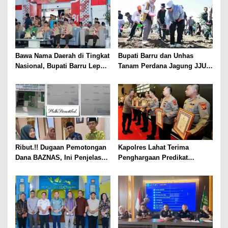
Bawa Nama Daerah di Tingkat
Bupati Barru dan Unhas
Nasional, Bupati Barru Lepas
Tanam Perdana Jagung JJUH,
Kontingen Jambore Nasional
Perkuat Ketahanan Pangan
XII
dan Kesejahteraan Petani
Ribut.!! Dugaan Pemotongan
Kapolres Lahat Terima
Dana BAZNAS, Ini Penjelasan
Penghargaan Predikat
Ketua BAZNAS Lahat
Pelayanan Prima dari Polda
Sumsel Tahun 2026