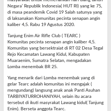
masyarakat untuk memeriahkan hari ulang tahun
e
Negara’ Republik Indonesia( HUT RI) yang ke 75,
C
di masa peandemik Covid 19 Salah satunya yang
l
di laksanakan Komunitas pecinta senapan angin
u
b
kaliber 4,5. Rabu 19 Agustus 2020.
"
T
Tanjung Enim Air Rifle Club ( TEARC )
E
Komunitas pecinta senapan angin kaliber 4,5.
A
Komunitas yang bersektraiat di RT 02 Desa Tegal
R
C
Rejo Kecamatan Lawang Kidul, Kabupaten
"
Muaraenim, Sumatra Selatan, mengadakan
M
Lomba menembak BR 25.
e
m
Yang menarik dari Lomba menembak yang di
e
r
gelar Tearc adalah komunitas ini mengajak (
i
mengundang) langsung anak anak Panti Asuhan
a
TARBIYATURROHANIYAH, selain itu acara
h
tersebut di ikuti masyrakat Lawang kidul( Tanjung
k
a
Enim). Berseta anggota Tearc.