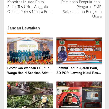
Kapolres Muara Enim
Persiapan Pengukuhan
a
Sidak Tes Urine Anggota
Pengurus FMR
v
Opsnal Polres Muara Enim
Sekecamatan Bengkulu
Utara
i
g
Jangan Lewatkan
a
s
i
p
o
s
Lestarikan Warisan Leluhur,
Sambut Tahun Ajaran Baru,
Warga Hadiri Sedekah Adat
SD PGRI Lawang Kidul Resmi
Desa Darmo Tahun 2026
Buka Pendaftaran Siswa Baru