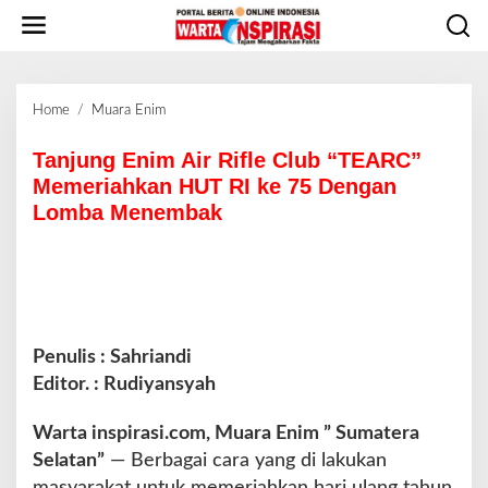
L
e
w
a
t
Home
/
Muara Enim
T
i
a
k
n
Tanjung Enim Air Rifle Club “TEARC”
e
j
Memeriahkan HUT RI ke 75 Dengan
k
u
o
Lomba Menembak
n
n
g
t
E
e
n
n
i
m
A
Penulis : Sahriandi
i
Editor. : Rudiyansyah
r
R
Warta inspirasi.com, Muara Enim ” Sumatera
i
Selatan”
— Berbagai cara yang di lakukan
f
l