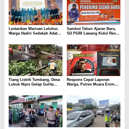
Lestarikan Warisan Leluhur,
Sambut Tahun Ajaran Baru,
Warga Hadiri Sedekah Adat
SD PGRI Lawang Kidul Resmi
Desa Darmo Tahun 2026
Buka Pendaftaran Siswa Baru
Tiang Listrik Tumbang, Desa
Respons Cepat Laporan
Lubuk Nipis Gelap Gulita
Warga, Polres Muara Enim
Malam Ini
Gulung Pengedar Sabu di
Pedesaan