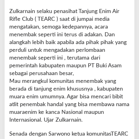
n
H
Zulkarnain selaku penasihat Tanjung Enim Air
U
Rifle Club ( TEARC ) saat di jumpai media
T
mengatakan, semoga kedepannya, acara
R
I
menembak seperti ini terus di adakan. Dan
k
alangkah lebih baik apabila ada pihak pihak yang
e
perduli untuk mengadakan perlombaan
7
menembak seperti ini , terutama dari
5
D
pemerintah kabupaten maupun PT Buki Asam
e
sebagai perusahaan besar,
n
Mau merangkul komunitas menembak yang
g
berada di tanjung enim khususnya , kabupaten
a
n
muara enim umumnya. Agar bisa mencari bibit
L
atlit penembak handal yang bisa membawa nama
o
muaraenim ke kanca Nasional maupun
m
Internasional. Ujar Zulkarnain.
b
a
M
Senada dengan Sarwono ketua komunitasTEARC
e