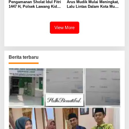
Pengamanan Sholat Idul Fitri
Arus Mudik Mulai Meningkat,
1447 H, Polsek Lawang Kidul
Lalu Lintas Dalam Kota Muara
Pastikan Ibadah Berjalan
Enim Didominasi Kendaraan
Aman dan Khusyuk
Pribadi
View More
Berita terbaru