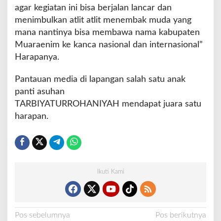
agar kegiatan ini bisa berjalan lancar dan
menimbulkan atlit atlit menembak muda yang
mana nantinya bisa membawa nama kabupaten
Muaraenim ke kanca nasional dan internasional”
Harapanya.
Pantauan media di lapangan salah satu anak
panti asuhan
TARBIYATURROHANIYAH mendapat juara satu
harapan.
Ikuti Kami
N
Pos sebelumnya
Pos berikutnya