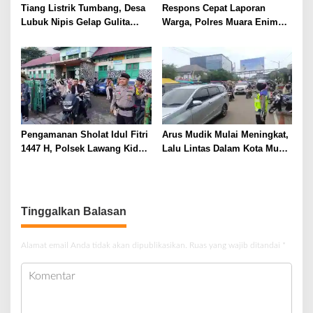
Tiang Listrik Tumbang, Desa
Respons Cepat Laporan
Lubuk Nipis Gelap Gulita
Warga, Polres Muara Enim
Malam Ini
Gulung Pengedar Sabu di
Pedesaan
Pengamanan Sholat Idul Fitri
Arus Mudik Mulai Meningkat,
1447 H, Polsek Lawang Kidul
Lalu Lintas Dalam Kota Muara
Pastikan Ibadah Berjalan
Enim Didominasi Kendaraan
Aman dan Khusyuk
Pribadi
Tinggalkan Balasan
Alamat email Anda tidak akan dipublikasikan.
Ruas yang wajib ditandai
*