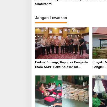
s
Silaturahmi
i
p
Jangan Lewatkan
o
s
Perkuat Sinergi, Kapolres Bengkulu
Proyek Re
Utara AKBP Bakti Kautsar Ali
Bengkulu 
Sambangi Bupati di Hari Pertama
Disorot L
Bertugas