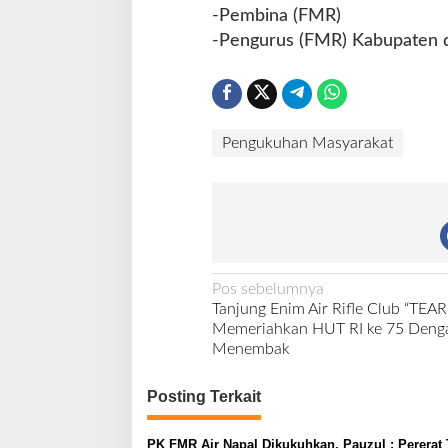
-Pembina (FMR)
-Pengurus (FMR) Kabupaten 
Pengukuhan Masyarakat
N
Pos sebelumnya
Tanjung Enim Air Rifle Club “TEA
a
Memeriahkan HUT RI ke 75 Deng
v
Menembak
i
Posting Terkait
g
a
PK FMR Air Napal Dikukuhkan, Pauzul : Pererat 