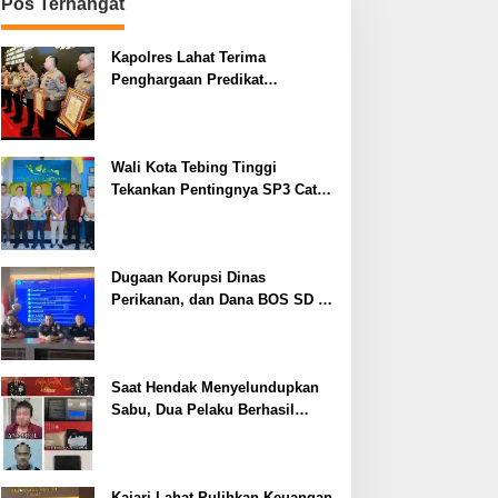
Pos Terhangat
Kapolres Lahat Terima
Penghargaan Predikat
Pelayanan Prima dari Polda
Sumsel Tahun 2026
Wali Kota Tebing Tinggi
Tekankan Pentingnya SP3 Catin
Cegah Stunting
Dugaan Korupsi Dinas
Perikanan, dan Dana BOS SD –
SMP Tahun 2025 – 2026 Terus
Dipertajam Kajari Lahat
Saat Hendak Menyelundupkan
Sabu, Dua Pelaku Berhasil
Ditangkap
Kajari Lahat Pulihkan Keuangan