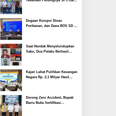
Tekankan Pentingnya SP3 Catin
Cegah Stunting
Dugaan Korupsi Dinas
Perikanan, dan Dana BOS SD –
SMP Tahun 2025 – 2026 Terus
Dipertajam Kajari Lahat
Saat Hendak Menyelundupkan
Sabu, Dua Pelaku Berhasil
Ditangkap
Kajari Lahat Pulihkan Keuangan
Negara Rp. 2,1 Milyar Hasil
Temuan BPK RI
Dorong Zero Accident, Bupati
Barru Buka Sertifikasi
Supervisor K3 Konstruksi