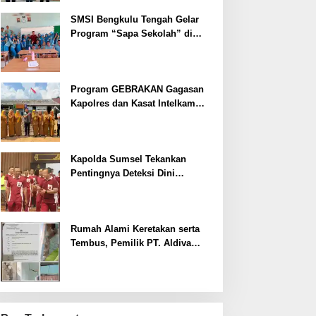
SMSI Bengkulu Tengah Gelar
Program “Sapa Sekolah” di
SMAN 1 Bengkulu Tengah
Program GEBRAKAN Gagasan
Kapolres dan Kasat Intelkam
Polres Lahat Menyasar ke Siswa
SDN dan SMPN di Jarai
Kapolda Sumsel Tekankan
Pentingnya Deteksi Dini
Kesehatan untuk Optimalisasi
Pelayanan Kepolisian
Rumah Alami Keretakan serta
Tembus, Pemilik PT. Aldiva
Mandiri Perkasa di Polisikan