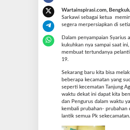
a
Wartainspirasi.com, Bengkulu
t
a
Sarkawi sebagai ketua memin
n
segera merpersiapkan di set
B
e
Dalam penyampaian Syarius a
n
kukuhkan nya sampai saat ini
g
k
membuat tertundanya pelanti
u
19.
l
u
Sekarang baru kita bisa melak
U
beberapa kecamatan yang suda
t
a
seperti kecematan Tanjung Ag
r
waktu dekat ini dapat kita b
a
dan Pengurus dalam waktu yan
kembali prubahan- prubahan 
lantik semua Pk sekecamatan