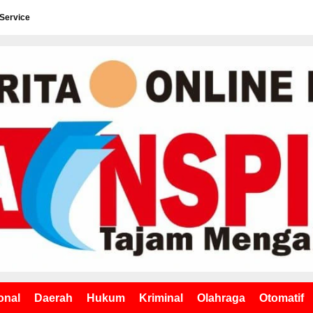
 Service
onal
Daerah
Hukum
Kriminal
Olahraga
Otomatif