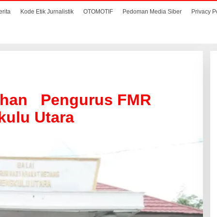
erita
Kode Etik Jurnalistik
OTOMOTIF
Pedoman Media Siber
Privacy P
uhan Pengurus FMR
ulu Utara