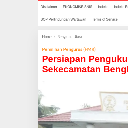
Disclaimer
EKONOMI&BISNIS
Indeks
Indeks B
SOP Perlindungan Wartawan
Terms of Service
Home
/
Bengkulu Utara
P
e
r
Pemilihan Pengurus (FMR)
s
Persiapan Penguk
i
a
Sekecamatan Bengk
p
a
n
P
e
n
g
u
k
u