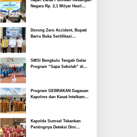
Negara Rp. 2,1 Milyar Hasil
Temuan BPK RI
Dorong Zero Accident, Bupati
Barru Buka Sertifikasi
Supervisor K3 Konstruksi
SMSI Bengkulu Tengah Gelar
Program “Sapa Sekolah” di
SMAN 1 Bengkulu Tengah
Program GEBRAKAN Gagasan
Kapolres dan Kasat Intelkam
Polres Lahat Menyasar ke Siswa
SDN dan SMPN di Jarai
Kapolda Sumsel Tekankan
Pentingnya Deteksi Dini
Kesehatan untuk Optimalisasi