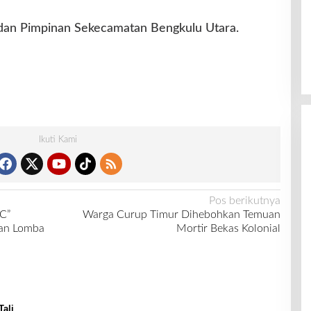
dan Pimpinan Sekecamatan Bengkulu Utara.
Ikuti Kami
Pos berikutnya
RC”
Warga Curup Timur Dihebohkan Temuan
an Lomba
Mortir Bekas Kolonial
Tali