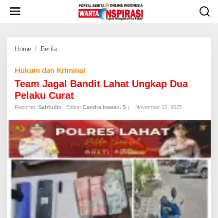
L
e
w
a
t
Home
/
Berita
T
i
e
k
a
Hukum dan Kriminal
e
m
Team Jagal Bandit Lahat Ungkap Dua
k
J
o
Pelaku Curat
a
n
Reporter:
Sahfudin
| Editor:
Candra Irawan. S
|
November 12, 2025
g
t
a
e
l
n
B
a
n
d
i
t
L
a
h