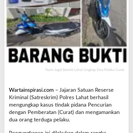
a
t
U
n
g
k
a
p
D
u
a
P
Team Jagal Bandit Lahat Ungkap Dua Pelaku Curat
e
l
a
Wartainspirasi.com
– Jajaran Satuan Reserse
k
Kriminal (Satreskrim) Polres Lahat berhasil
u
mengungkap kasus tindak pidana Pencurian
C
u
dengan Pemberatan (Curat) dan mengamankan
r
dua orang terduga pelaku.
a
t