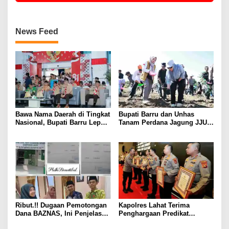
News Feed
Bawa Nama Daerah di Tingkat
Bupati Barru dan Unhas
Nasional, Bupati Barru Lepas
Tanam Perdana Jagung JJUH,
Kontingen Jambore Nasional
Perkuat Ketahanan Pangan
XII
dan Kesejahteraan Petani
Ribut.!! Dugaan Pemotongan
Kapolres Lahat Terima
Dana BAZNAS, Ini Penjelasan
Penghargaan Predikat
Ketua BAZNAS Lahat
Pelayanan Prima dari Polda