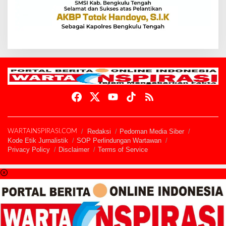
Redaksi
Pedoman Media Siber
WARTAINSPIRASI.COM
Kode Etik Jurnalistik
SOP Perlindungan Wartawan
Privacy Policy
Disclaimer
Terms of Service