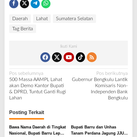
Daerah
Lahat
Sumatera Selatan
Tag Berita
Ikuti Kami
N
Pos sebelumnya
Pos berikutnya
500 Massa AAMPL Lahat
Gubernur Bengkulu Lantik
a
akan Demo Kantor Bupati
Komisaris Non-
v
& DPRD, Tuntut Ganti Rugi
Independen Bank
Lahan
Bengkulu
i
g
Posting Terkait
a
s
Bawa Nama Daerah di Tingkat
Bupati Barru dan Unhas
i
Nasional, Bupati Barru Lepas
Tanam Perdana Jagung JJUH,