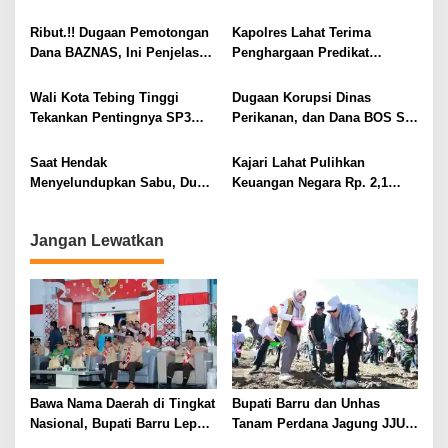
Kontingen Jambore Nasional
Perkuat Ketahanan Pangan
p
XII
dan Kesejahteraan Petani
Ribut.!! Dugaan Pemotongan
Kapolres Lahat Terima
o
Dana BAZNAS, Ini Penjelasan
Penghargaan Predikat
s
Ketua BAZNAS Lahat
Pelayanan Prima dari Polda
Sumsel Tahun 2026
Wali Kota Tebing Tinggi
Dugaan Korupsi Dinas
Tekankan Pentingnya SP3
Perikanan, dan Dana BOS SD
Catin Cegah Stunting
– SMP Tahun 2025 – 2026
Terus Dipertajam Kajari Lahat
Saat Hendak
Kajari Lahat Pulihkan
Menyelundupkan Sabu, Dua
Keuangan Negara Rp. 2,1
Pelaku Berhasil Ditangkap
Milyar Hasil Temuan BPK RI
Jangan Lewatkan
Bawa Nama Daerah di Tingkat
Bupati Barru dan Unhas
Nasional, Bupati Barru Lepas
Tanam Perdana Jagung JJUH,
Kontingen Jambore Nasional
Perkuat Ketahanan Pangan