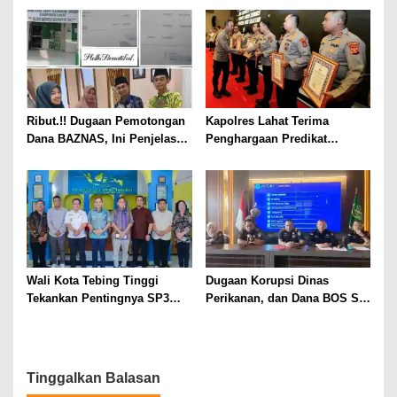
XII
dan Kesejahteraan Petani
Ribut.!! Dugaan Pemotongan
Kapolres Lahat Terima
Dana BAZNAS, Ini Penjelasan
Penghargaan Predikat
Ketua BAZNAS Lahat
Pelayanan Prima dari Polda
Sumsel Tahun 2026
Wali Kota Tebing Tinggi
Dugaan Korupsi Dinas
Tekankan Pentingnya SP3
Perikanan, dan Dana BOS SD
Catin Cegah Stunting
– SMP Tahun 2025 – 2026
Terus Dipertajam Kajari Lahat
Tinggalkan Balasan