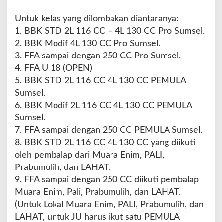
n
g
Untuk kelas yang dilombakan diantaranya:
J
1. BBK STD 2L 116 CC – 4L 130 CC Pro Sumsel.
u
a
2. BBK Modif 4L 130 CC Pro Sumsel.
r
3. FFA sampai dengan 250 CC Pro Sumsel.
a
4. FFA U 18 (OPEN)
5. BBK STD 2L 116 CC 4L 130 CC PEMULA
Sumsel.
6. BBK Modif 2L 116 CC 4L 130 CC PEMULA
Sumsel.
7. FFA sampai dengan 250 CC PEMULA Sumsel.
8. BBK STD 2L 116 CC 4L 130 CC yang diikuti
oleh pembalap dari Muara Enim, PALI,
Prabumulih, dan LAHAT.
9. FFA sampai dengan 250 CC diikuti pembalap
Muara Enim, Pali, Prabumulih, dan LAHAT.
(Untuk Lokal Muara Enim, PALI, Prabumulih, dan
LAHAT, untuk JU harus ikut satu PEMULA