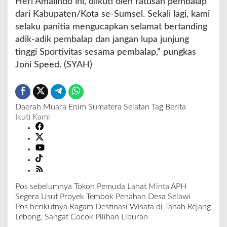
Heri Amalindo ini, diikuti oleh ratusan pembalap
dari Kabupaten/Kota se-Sumsel. Sekali lagi, kami
selaku panitia mengucapkan selamat bertanding
adik-adik pembalap dan jangan lupa junjung
tinggi Sportivitas sesama pembalap,” pungkas
Joni Speed. (SYAH)
Daerah
Muara Enim
Sumatera Selatan
Tag Berita
Ikuti Kami
Pos sebelumnya
Tokoh Pemuda Lahat Minta APH
N
Segera Usut Proyek Tembok Penahan Desa Selawi
a
Pos berikutnya
Ragam Destinasi Wisata di Tanah Rejang
v
Lebong, Sangat Cocok Pilihan Liburan