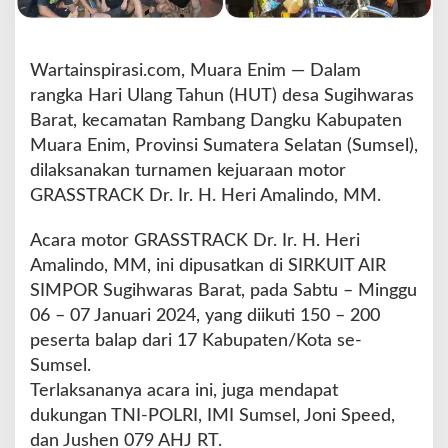
r
g
a
Wartainspirasi.com, Muara Enim — Dalam
m
u
rangka Hari Ulang Tahun (HUT) desa Sugihwaras
l
Barat, kecamatan Rambang Dangku Kabupaten
y
Muara Enim, Provinsi Sumatera Selatan (Sumsel),
a
dilaksanakan turnamen kejuaraan motor
K
i
GRASSTRACK Dr. Ir. H. Heri Amalindo, MM.
k
i
Acara motor GRASSTRACK Dr. Ir. H. Heri
m
Amalindo, MM, ini dipusatkan di SIRKUIT AIR
T
SIMPOR Sugihwaras Barat, pada Sabtu – Minggu
i
m
06 – 07 Januari 2024, yang diikuti 150 – 200
u
peserta balap dari 17 Kabupaten/Kota se-
r
Sumsel.
B
Terlaksananya acara ini, juga mendapat
o
r
dukungan TNI-POLRI, IMI Sumsel, Joni Speed,
o
dan Jushen 079 AHJ RT.