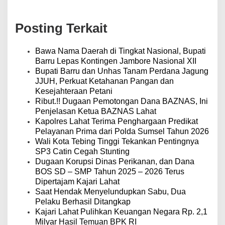
i
g
a
Posting Terkait
s
i
p
Bawa Nama Daerah di Tingkat Nasional, Bupati
o
Barru Lepas Kontingen Jambore Nasional XII
s
Bupati Barru dan Unhas Tanam Perdana Jagung
JJUH, Perkuat Ketahanan Pangan dan
Kesejahteraan Petani
Ribut.!! Dugaan Pemotongan Dana BAZNAS, Ini
Penjelasan Ketua BAZNAS Lahat
Kapolres Lahat Terima Penghargaan Predikat
Pelayanan Prima dari Polda Sumsel Tahun 2026
Wali Kota Tebing Tinggi Tekankan Pentingnya
SP3 Catin Cegah Stunting
Dugaan Korupsi Dinas Perikanan, dan Dana
BOS SD – SMP Tahun 2025 – 2026 Terus
Dipertajam Kajari Lahat
Saat Hendak Menyelundupkan Sabu, Dua
Pelaku Berhasil Ditangkap
Kajari Lahat Pulihkan Keuangan Negara Rp. 2,1
Milyar Hasil Temuan BPK RI