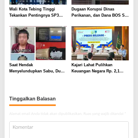
Wali Kota Tebing Tinggi
Dugaan Korupsi Dinas
Tekankan Pentingnya SP3
Perikanan, dan Dana BOS SD
Catin Cegah Stunting
– SMP Tahun 2025 – 2026
Terus Dipertajam Kajari Lahat
Saat Hendak
Kajari Lahat Pulihkan
Menyelundupkan Sabu, Dua
Keuangan Negara Rp. 2,1
Pelaku Berhasil Ditangkap
Milyar Hasil Temuan BPK RI
Tinggalkan Balasan
Alamat email Anda tidak akan dipublikasikan.
Ruas yang wajib ditandai
*