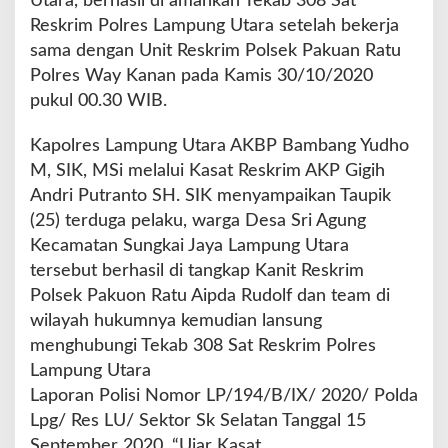
Utara, berhasil di amankan Tekab 308 Sat
k
Reskrim Polres Lampung Utara setelah bekerja
a
n
sama dengan Unit Reskrim Polsek Pakuan Ratu
P
Polres Way Kanan pada Kamis 30/10/2020
e
pukul 00.30 WIB.
l
a
Kapolres Lampung Utara AKBP Bambang Yudho
k
u
M, SIK, MSi melalui Kasat Reskrim AKP Gigih
C
Andri Putranto SH. SIK menyampaikan Taupik
u
(25) terduga pelaku, warga Desa Sri Agung
r
Kecamatan Sungkai Jaya Lampung Utara
a
t
tersebut berhasil di tangkap Kanit Reskrim
Polsek Pakuon Ratu Aipda Rudolf dan team di
wilayah hukumnya kemudian lansung
menghubungi Tekab 308 Sat Reskrim Polres
Lampung Utara
Laporan Polisi Nomor LP/194/B/IX/ 2020/ Polda
Lpg/ Res LU/ Sektor Sk Selatan Tanggal 15
September 2020, “Ujar Kasat