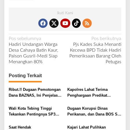
Ikuti Kami
N
Pos sebelumnya
Pos berikutnya
Hadiri Undangan Warga
Pjs Kades Suka Menanti
a
Desa Cahaya Batin Kaur,
Kecewa BPD Tidak Hadiri
v
Palson Gusril-Medi Siap
Pemeriksaan Barang Oleh
Menangkan 80%
Petugas
i
g
Posting Terkait
a
s
Ribut.!! Dugaan Pemotongan
Kapolres Lahat Terima
i
Dana BAZNAS, Ini Penjelasan
Penghargaan Predikat
Ketua BAZNAS Lahat
Pelayanan Prima dari Polda
p
Sumsel Tahun 2026
Wali Kota Tebing Tinggi
Dugaan Korupsi Dinas
o
Tekankan Pentingnya SP3
Perikanan, dan Dana BOS SD
s
Catin Cegah Stunting
– SMP Tahun 2025 – 2026
Terus Dipertajam Kajari Lahat
Saat Hendak
Kajari Lahat Pulihkan