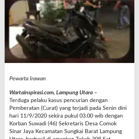
P
o
l
r
e
s
L
a
m
p
u
n
Pewarta Irawan
g
U
t
Wartainspirasi.com, Lampung Utara –
a
Terduga pelaku kasus pencurian dengan
r
Pemberatan (Curat) yang terjadi pada Senin dini
a
hari 11/9/2020 sekira pukul 03.00 wib dengan
A
m
Korban Suwadi (46) Sekretaris Desa Comok
a
Sinar Jaya Kecamatan Sungkai Barat Lampung
n