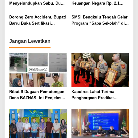
Menyelundupkan Sabu, Dua
Keuangan Negara Rp. 2,1
Pelaku Berhasil Ditangkap
Milyar Hasil Temuan BPK RI
Dorong Zero Accident, Bupati
SMSI Bengkulu Tengah Gelar
Barru Buka Sertifikasi
Program “Sapa Sekolah” di
Supervisor K3 Konstruksi
SMAN 1 Bengkulu Tengah
Jangan Lewatkan
Ribut.!! Dugaan Pemotongan
Kapolres Lahat Terima
Dana BAZNAS, Ini Penjelasan
Penghargaan Predikat
Ketua BAZNAS Lahat
Pelayanan Prima dari Polda
Sumsel Tahun 2026