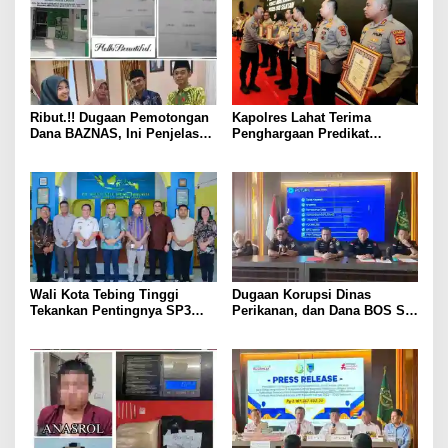
Ribut.!! Dugaan Pemotongan
Kapolres Lahat Terima
Dana BAZNAS, Ini Penjelasan
Penghargaan Predikat
Ketua BAZNAS Lahat
Pelayanan Prima dari Polda
Sumsel Tahun 2026
Wali Kota Tebing Tinggi
Dugaan Korupsi Dinas
Tekankan Pentingnya SP3
Perikanan, dan Dana BOS SD
Catin Cegah Stunting
– SMP Tahun 2025 – 2026
Terus Dipertajam Kajari Lahat