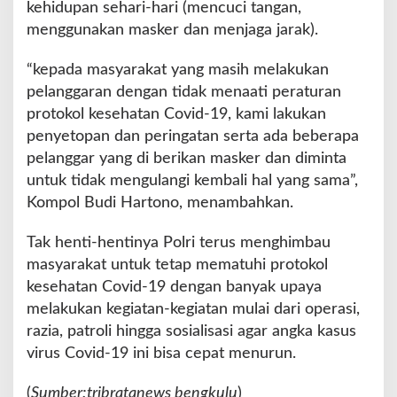
kehidupan sehari-hari (mencuci tangan,
b
menggunakan masker dan menjaga jarak).
a
l
“kepada masyarakat yang masih melakukan
i
L
pelanggaran dengan tidak menaati peraturan
a
protokol kesehatan Covid-19, kami lakukan
k
penyetopan dan peringatan serta ada beberapa
u
pelanggar yang di berikan masker dan diminta
k
a
untuk tidak mengulangi kembali hal yang sama”,
n
Kompol Budi Hartono, menambahkan.
O
p
Tak henti-hentinya Polri terus menghimbau
s
masyarakat untuk tetap mematuhi protokol
Y
u
kesehatan Covid-19 dengan banyak upaya
s
melakukan kegiatan-kegiatan mulai dari operasi,
t
razia, patroli hingga sosialisasi agar angka kasus
i
virus Covid-19 ini bisa cepat menurun.
s
i
C
(
Sumber:tribratanews bengkulu
)