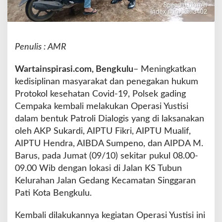
a
s
P
o
Penulis : AMR
l
r
i
Wartainspirasi.com, Bengkulu
– Meningkatkan
U
kedisiplinan masyarakat dan penegakan hukum
n
Protokol kesehatan Covid-19, Polsek gading
t
Cempaka kembali melakukan Operasi Yustisi
u
k
dalam bentuk Patroli Dialogis yang di laksanakan
M
oleh AKP Sukardi, AIPTU Fikri, AIPTU Mualif,
a
AIPTU Hendra, AIBDA Sumpeno, dan AIPDA M.
s
Barus, pada Jumat (09/10) sekitar pukul 08.00-
y
a
09.00 Wib dengan lokasi di Jalan KS Tubun
r
Kelurahan Jalan Gedang Kecamatan Singgaran
a
Pati Kota Bengkulu.
k
a
Kembali dilakukannya kegiatan Operasi Yustisi ini
t