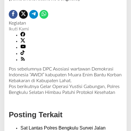
o
v
i
d
Kegiatan
-
Ikuti Kami
1
9
Pos sebelumnya
DPC Asosiasi wartawan Demokrasi
N
Indonesia “AWDI” kabupaten Muara Enim Bantu Korban
a
Kebakaran di Kabupaten Lahat.
v
Pos berikutnya
Gelar Operasi Yustisi Gabungan, Polres
i
Bengkulu Selatan Himbau Patuhi Protokol Kesehatan
g
a
s
Posting Terkait
i
p
o
Sat Lantas Polres Bengkulu Survei Jalan