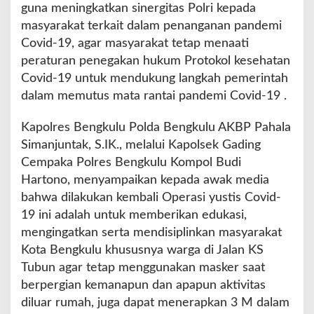
,
guna meningkatkan sinergitas Polri kepada
P
masyarakat terkait dalam penanganan pandemi
o
Covid-19, agar masyarakat tetap menaati
l
peraturan penegakan hukum Protokol kesehatan
s
e
Covid-19 untuk mendukung langkah pemerintah
k
dalam memutus mata rantai pandemi Covid-19 .
G
a
Kapolres Bengkulu Polda Bengkulu AKBP Pahala
d
Simanjuntak, S.IK., melalui Kapolsek Gading
i
n
Cempaka Polres Bengkulu Kompol Budi
g
Hartono, menyampaikan kepada awak media
C
bahwa dilakukan kembali Operasi yustis Covid-
e
19 ini adalah untuk memberikan edukasi,
m
p
mengingatkan serta mendisiplinkan masyarakat
a
Kota Bengkulu khususnya warga di Jalan KS
k
Tubun agar tetap menggunakan masker saat
a
berpergian kemanapun dan apapun aktivitas
K
e
diluar rumah, juga dapat menerapkan 3 M dalam
m