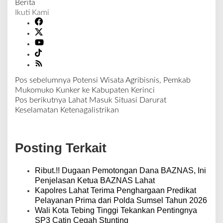
Berita
Ikuti Kami
Pos sebelumnya
Potensi Wisata Agribisnis, Pemkab
N
Mukomuko Kunker ke Kabupaten Kerinci
a
Pos berikutnya
Lahat Masuk Situasi Darurat
v
Keselamatan Ketenagalistrikan
i
g
a
Posting Terkait
s
i
p
Ribut.!! Dugaan Pemotongan Dana BAZNAS, Ini
o
Penjelasan Ketua BAZNAS Lahat
s
Kapolres Lahat Terima Penghargaan Predikat
Pelayanan Prima dari Polda Sumsel Tahun 2026
Wali Kota Tebing Tinggi Tekankan Pentingnya
SP3 Catin Cegah Stunting