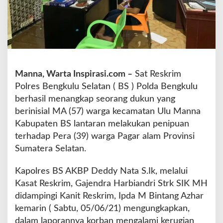
,
D
u
k
u
n
D
Manna, Warta Inspirasi.com
–
Sat Reskrim
i
Polres Bengkulu Selatan ( BS ) Polda Bengkulu
t
a
berhasil menangkap seorang dukun yang
n
berinisial MA (57) warga kecamatan Ulu Manna
g
Kabupaten BS lantaran melakukan penipuan
k
terhadap Pera (39) warga Pagar alam Provinsi
a
p
Sumatera Selatan.
P
o
Kapolres BS AKBP Deddy Nata S.Ik, melalui
l
Kasat Reskrim, Gajendra Harbiandri Strk SIK MH
i
didampingi Kanit Reskrim, Ipda M Bintang Azhar
s
i
kemarin ( Sabtu, 05/06/21) mengungkapkan,
dalam laporannya korban mengalami kerugian