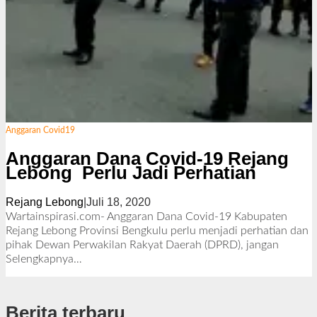
Anggaran Covid19
Anggaran Dana Covid-19 Rejang
Lebong Perlu Jadi Perhatian
Rejang Lebong
|
Juli 18, 2020
o
l
Wartainspirasi.com- Anggaran Dana Covid-19 Kabupaten
e
Rejang Lebong Provinsi Bengkulu perlu menjadi perhatian dan
h
pihak Dewan Perwakilan Rakyat Daerah (DPRD), jangan
R
Selengkapnya…
e
d
a
Berita terbaru
k