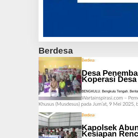
Berdesa
Berdesa
Desa Penemba
Koperasi Desa
BENGKULU
,
Bengkulu Tengah
,
Berit
Wartainspirasi.com – Pe
Khusus (Musdesus) pada Jum’at, 9 Mei 2025,
Berdesa
Kapolsek Abun
Kesiapan Ren