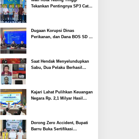
Tekankan Pentingnya SP3 Catin
Cegah Stunting
Dugaan Korupsi Dinas
Perikanan, dan Dana BOS SD –
SMP Tahun 2025 – 2026 Terus
Dipertajam Kajari Lahat
Saat Hendak Menyelundupkan
Sabu, Dua Pelaku Berhasil
Ditangkap
Kajari Lahat Pulihkan Keuangan
Negara Rp. 2,1 Milyar Hasil
Temuan BPK RI
Dorong Zero Accident, Bupati
Barru Buka Sertifikasi
Supervisor K3 Konstruksi