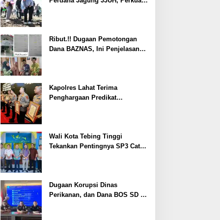
Perdana Jagung JJUH, Perkuat
Ketahanan Pangan dan
Kesejahteraan Petani
Ribut.!! Dugaan Pemotongan
Dana BAZNAS, Ini Penjelasan
Ketua BAZNAS Lahat
Kapolres Lahat Terima
Penghargaan Predikat
Pelayanan Prima dari Polda
Sumsel Tahun 2026
Wali Kota Tebing Tinggi
Tekankan Pentingnya SP3 Catin
Cegah Stunting
Dugaan Korupsi Dinas
Perikanan, dan Dana BOS SD –
SMP Tahun 2025 – 2026 Terus
Dipertajam Kajari Lahat