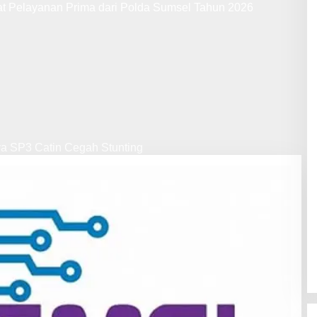
at Pelayanan Prima dari Polda Sumsel Tahun 2026
ya SP3 Catin Cegah Stunting