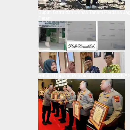
Bupati Barru dan Unhas Tanam Perdana Ja
Petani
Ribut.!! Dugaan Pemotongan Dana BAZNAS,