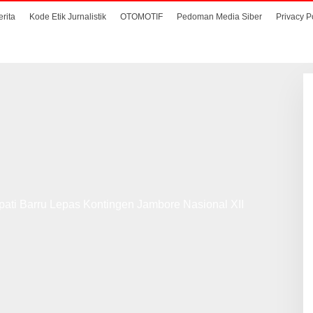
erita
Kode Etik Jurnalistik
OTOMOTIF
Pedoman Media Siber
Privacy P
ati Barru Lepas Kontingen Jambore Nasional XII