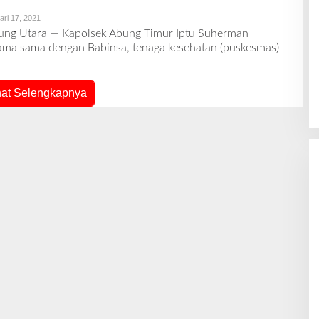
ari 17, 2021
O
L
ung Utara — Kapolsek Abung Timur Iptu Suherman
E
ama sama dengan Babinsa, tenaga kesehatan (puskesmas)
H
R
E
D
A
hat Selengkapnya
K
S
I