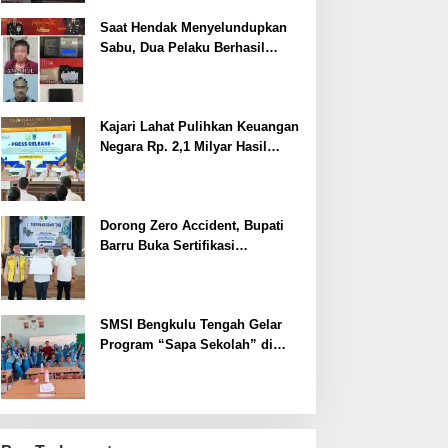
Saat Hendak Menyelundupkan
Sabu, Dua Pelaku Berhasil
Ditangkap
Kajari Lahat Pulihkan Keuangan
Negara Rp. 2,1 Milyar Hasil
Temuan BPK RI
Dorong Zero Accident, Bupati
Barru Buka Sertifikasi
Supervisor K3 Konstruksi
SMSI Bengkulu Tengah Gelar
Program “Sapa Sekolah” di
SMAN 1 Bengkulu Tengah