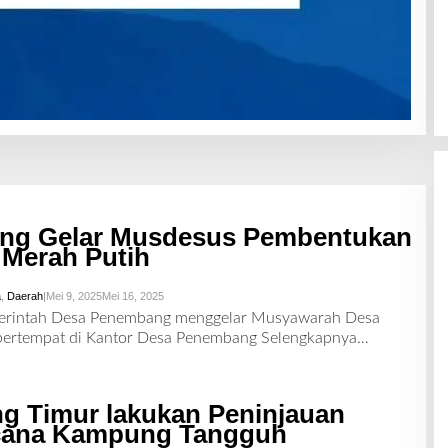
ng Gelar Musdesus Pembentukan
 Merah Putih
a
,
Daerah
|
Mei 9, 2025
Mei 16, 2025
O
L
merintah Desa Penembang menggelar Musyawarah Desa
E
 bertempat di Kantor Desa Penembang
Selengkapnya…
H
R
E
D
A
g Timur lakukan Peninjauan
K
S
cana Kampung Tangguh
I