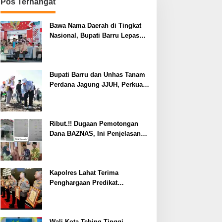
Pos Terhangat
Bawa Nama Daerah di Tingkat
Nasional, Bupati Barru Lepas
Kontingen Jambore Nasional XII
Bupati Barru dan Unhas Tanam
Perdana Jagung JJUH, Perkuat
Ketahanan Pangan dan
Kesejahteraan Petani
Ribut.!! Dugaan Pemotongan
Dana BAZNAS, Ini Penjelasan
Ketua BAZNAS Lahat
Kapolres Lahat Terima
Penghargaan Predikat
Pelayanan Prima dari Polda
Sumsel Tahun 2026
Wali Kota Tebing Tinggi