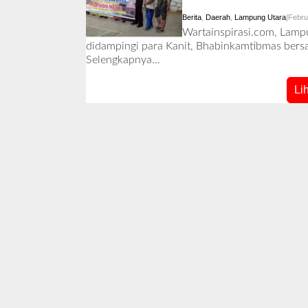
Berita
,
Daerah
,
Lampung Utara
|
Febru
Wartainspirasi.com, Lamp
didampingi para Kanit, Bhabinkamtibmas bers
Selengkapnya…
Li