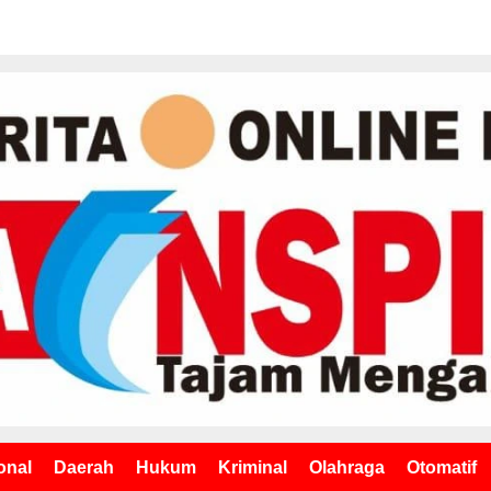
onal
Daerah
Hukum
Kriminal
Olahraga
Otomatif