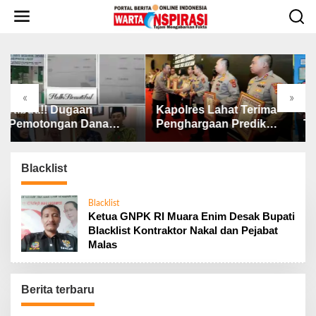
L
e
w
a
t
i
k
«
»
e
ut.!! Dugaan
Kapolres Lahat Terima
Wali Ko
k
otongan Dana
Penghargaan Predikat
Tekanka
o
NAS, Ini
Pelayanan Prima dari
SP3 Cat
n
jelasan Ketua
Polda Sumsel Tahun
Stuntin
t
NAS Lahat
2026
Blacklist
e
n
Blacklist
Ketua GNPK RI Muara Enim Desak Bupati
Blacklist Kontraktor Nakal dan Pejabat
Malas
Berita terbaru