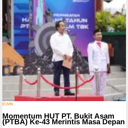
s
i
BUMN
Momentum HUT PT. Bukit Asam
(PTBA) Ke-43 Merintis Masa Depan