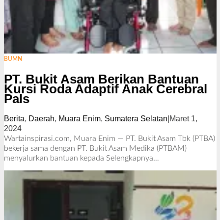
BUMN
PT. Bukit Asam Berikan Bantuan
Kursi Roda Adaptif Anak Cerebral
Pals
Berita
,
Daerah
,
Muara Enim
,
Sumatera Selatan
|
Maret 1,
2024
o
l
Wartainspirasi.com, Muara Enim — PT. Bukit Asam Tbk (PTBA)
e
bekerja sama dengan PT. Bukit Asam Medika (PTBAM)
h
menyalurkan bantuan kepada
Selengkapnya…
R
e
d
a
k
s