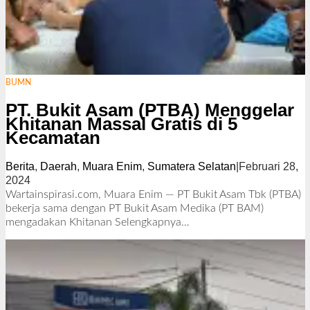
BUMN
PT. Bukit Asam (PTBA) Menggelar
Khitanan Massal Gratis di 5
Kecamatan
Berita
,
Daerah
,
Muara Enim
,
Sumatera Selatan
|
Februari 28,
2024
o
l
Wartainspirasi.com, Muara Enim — PT Bukit Asam Tbk (PTBA)
e
bekerja sama dengan PT Bukit Asam Medika (PT BAM)
h
mengadakan Khitanan
Selengkapnya…
R
e
d
a
k
s