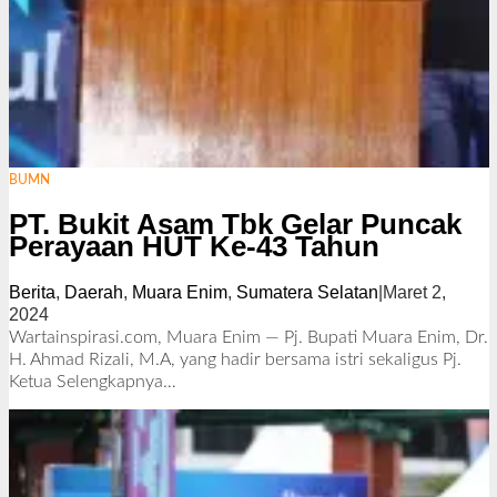
BUMN
PT. Bukit Asam Tbk Gelar Puncak
Perayaan HUT Ke-43 Tahun
Berita
,
Daerah
,
Muara Enim
,
Sumatera Selatan
|
Maret 2,
2024
o
l
Wartainspirasi.com, Muara Enim — Pj. Bupati Muara Enim, Dr.
e
H. Ahmad Rizali, M.A, yang hadir bersama istri sekaligus Pj.
h
Ketua
Selengkapnya…
R
e
d
a
k