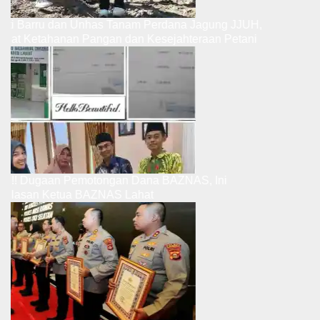
Bupati Barru dan Unhas Tanam Perdana Jagung JJUH,
Perkuat Ketahanan Pangan dan Kesejahteraan Petani
Ribut.!! Dugaan Pemotongan Dana BAZNAS, Ini
Penjelasan Ketua BAZNAS Lahat