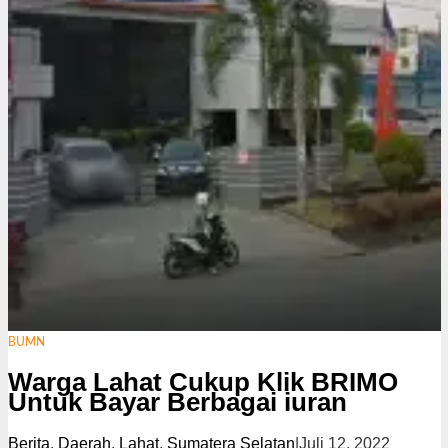
i
BUMN
Warga Lahat Cukup Klik BRIMO
Untuk Bayar Berbagai iuran
Berita
,
Daerah
,
Lahat
,
Sumatera Selatan
|
Juli 12, 2022
o