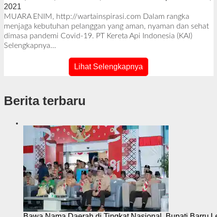
2021
o
l
MUARA ENIM, http://wartainspirasi.com Dalam rangka
e
menjaga kebutuhan pelanggan yang aman, nyaman dan sehat
h
dimasa pandemi Covid-19. PT Kereta Api Indonesia (KAI)
R
Selengkapnya…
e
d
Lihat Selengkapnya
a
k
s
Berita terbaru
i
Bawa Nama Daerah di Tingkat Nasional, Bupati Barru L