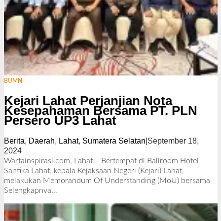
BUMN
Kejari Lahat Perjanjian Nota
Kesepahaman Bersama PT. PLN
Persero UP3 Lahat
Berita
,
Daerah
,
Lahat
,
Sumatera Selatan
|
September 18,
2024
o
l
Wartainspirasi.com, Lahat – Bertempat di Ballroom Hotel
e
Santika Lahat, kepala Kejaksaan Negeri (Kejari) Lahat,
h
melakukan Memorandum Of Understanding (MoU) bersama
R
Selengkapnya…
e
d
a