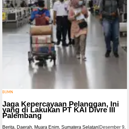
BUMN
Jaga Kepercayaan Pelanggan, Ini
yang di Lakukan PT KAI Divre III
Palembang
Berita
,
Daerah
,
Muara Enim
,
Sumatera Selatan
|
Desember 9,