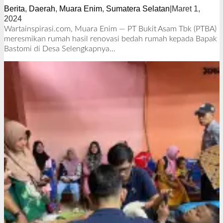
Berita
,
Daerah
,
Muara Enim
,
Sumatera Selatan
|
Maret 1,
2024
o
l
Wartainspirasi.com, Muara Enim — PT Bukit Asam Tbk (PTBA)
e
meresmikan rumah hasil renovasi bedah rumah kepada Bapak
h
Bastomi di Desa
Selengkapnya…
R
e
d
a
k
s
i