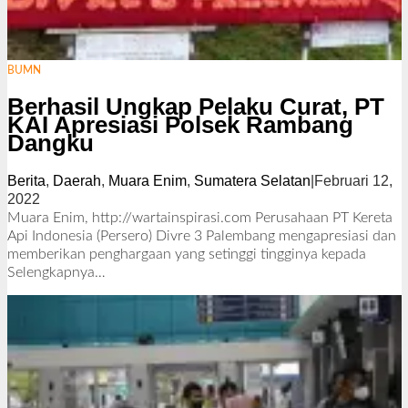
BUMN
Berhasil Ungkap Pelaku Curat, PT
KAI Apresiasi Polsek Rambang
Dangku
Berita
,
Daerah
,
Muara Enim
,
Sumatera Selatan
|
Februari 12,
2022
o
l
Muara Enim, http://wartainspirasi.com Perusahaan PT Kereta
e
Api Indonesia (Persero) Divre 3 Palembang mengapresiasi dan
h
memberikan penghargaan yang setinggi tingginya kepada
R
Selengkapnya…
e
d
a
k
s
i