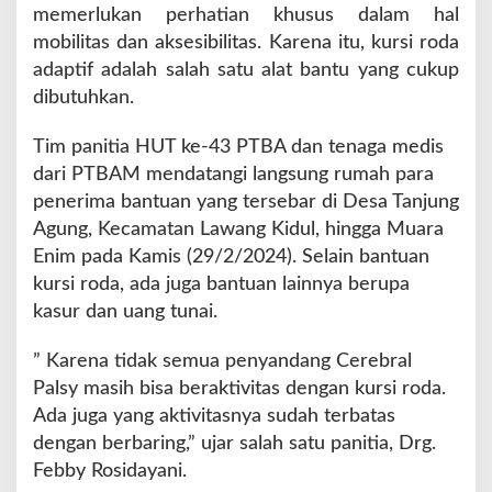
i
memerlukan perhatian khusus dalam hal
f
mobilitas dan aksesibilitas. Karena itu, kursi roda
A
adaptif adalah salah satu alat bantu yang cukup
n
a
dibutuhkan.
k
C
Tim panitia HUT ke-43 PTBA dan tenaga medis
e
dari PTBAM mendatangi langsung rumah para
r
penerima bantuan yang tersebar di Desa Tanjung
e
b
Agung, Kecamatan Lawang Kidul, hingga Muara
r
Enim pada Kamis (29/2/2024). Selain bantuan
a
kursi roda, ada juga bantuan lainnya berupa
l
kasur dan uang tunai.
P
a
l
” Karena tidak semua penyandang Cerebral
s
Palsy masih bisa beraktivitas dengan kursi roda.
Ada juga yang aktivitasnya sudah terbatas
dengan berbaring,” ujar salah satu panitia, Drg.
Febby Rosidayani.