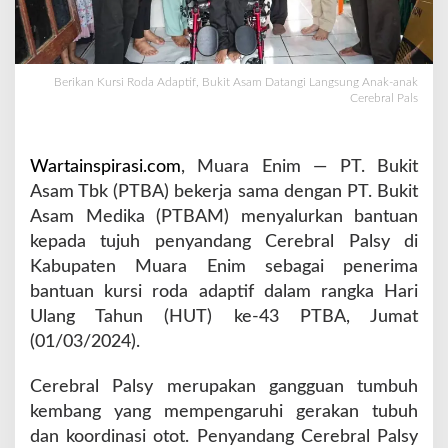
n
B
a
n
Berikan Kursi Roda Adaptif, Bukit Asam Datangi Langsung Anak-anak
t
Cerebral Pals
u
a
n
Wartainspirasi.com
, Muara Enim — PT. Bukit
K
Asam Tbk (PTBA) bekerja sama dengan PT. Bukit
u
r
Asam Medika (PTBAM) menyalurkan bantuan
s
kepada tujuh penyandang Cerebral Palsy di
i
Kabupaten Muara Enim sebagai penerima
R
bantuan kursi roda adaptif dalam rangka Hari
o
d
Ulang Tahun (HUT) ke-43 PTBA, Jumat
a
(01/03/2024).
A
d
Cerebral Palsy merupakan gangguan tumbuh
a
kembang yang mempengaruhi gerakan tubuh
p
t
dan koordinasi otot. Penyandang Cerebral Palsy