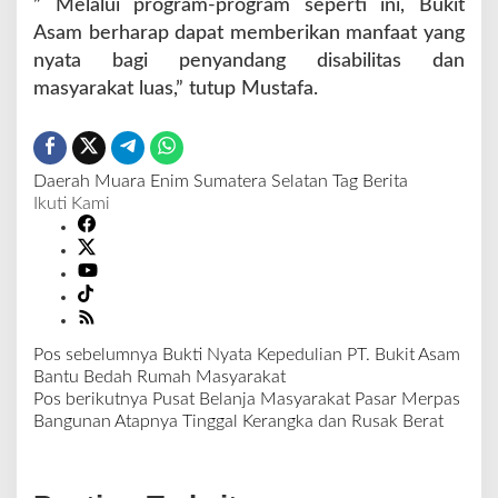
” Melalui program-program seperti ini, Bukit
Asam berharap dapat memberikan manfaat yang
nyata bagi penyandang disabilitas dan
masyarakat luas,” tutup Mustafa.
Daerah
Muara Enim
Sumatera Selatan
Tag Berita
Ikuti Kami
Pos sebelumnya
Bukti Nyata Kepedulian PT. Bukit Asam
N
Bantu Bedah Rumah Masyarakat
a
Pos berikutnya
Pusat Belanja Masyarakat Pasar Merpas
v
Bangunan Atapnya Tinggal Kerangka dan Rusak Berat
i
g
a