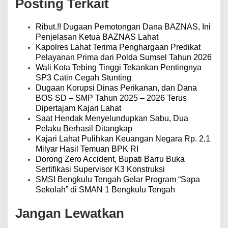
Posting Terkait
s
i
p
Ribut.!! Dugaan Pemotongan Dana BAZNAS, Ini
o
Penjelasan Ketua BAZNAS Lahat
s
Kapolres Lahat Terima Penghargaan Predikat
Pelayanan Prima dari Polda Sumsel Tahun 2026
Wali Kota Tebing Tinggi Tekankan Pentingnya
SP3 Catin Cegah Stunting
Dugaan Korupsi Dinas Perikanan, dan Dana
BOS SD – SMP Tahun 2025 – 2026 Terus
Dipertajam Kajari Lahat
Saat Hendak Menyelundupkan Sabu, Dua
Pelaku Berhasil Ditangkap
Kajari Lahat Pulihkan Keuangan Negara Rp. 2,1
Milyar Hasil Temuan BPK RI
Dorong Zero Accident, Bupati Barru Buka
Sertifikasi Supervisor K3 Konstruksi
SMSI Bengkulu Tengah Gelar Program “Sapa
Sekolah” di SMAN 1 Bengkulu Tengah
Jangan Lewatkan