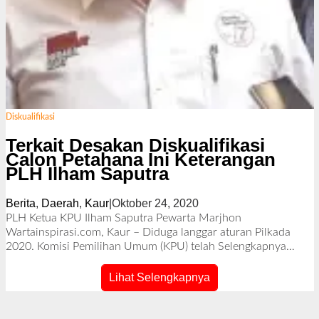
Diskualifikasi
Terkait Desakan Diskualifikasi
Calon Petahana Ini Keterangan
PLH Ilham Saputra
Berita
,
Daerah
,
Kaur
|
Oktober 24, 2020
o
l
PLH Ketua KPU Ilham Saputra Pewarta Marjhon
e
Wartainspirasi.com, Kaur – Diduga langgar aturan Pilkada
h
2020. Komisi Pemilihan Umum (KPU) telah
Selengkapnya…
R
e
Lihat Selengkapnya
d
a
k