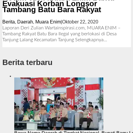
Evakuasi Korban Longsor
Tambang Batu Bara Rakyat
Berita
,
Daerah
,
Muara Enim
|
Oktober 22, 2020
o
l
Laporan Deri Zulian Wartainspirasi.com, MUARA ENIM –
e
Tambang Rakyat Batu Bara Ilegal yang berlokasi di Desa
h
Tanjung Lalang Kecamatan Tanjung
Selengkapnya…
R
e
d
Berita terbaru
a
k
s
i