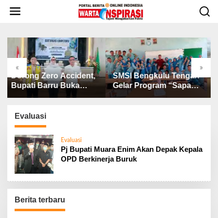
L
e
w
a
t
i
k
«
»
e
cident,
SMSI Bengkulu Tengah
Program GEBRAK
k
uka
Gelar Program “Sapa
Gagasan Kapolres 
o
rvisor
Sekolah” di SMAN 1
Kasat Intelkam Polr
n
Bengkulu Tengah
Lahat Menyasar ke
t
Siswa SDN dan SM
Evaluasi
e
di Jarai
n
Evaluasi
Pj Bupati Muara Enim Akan Depak Kepala
OPD Berkinerja Buruk
Berita terbaru