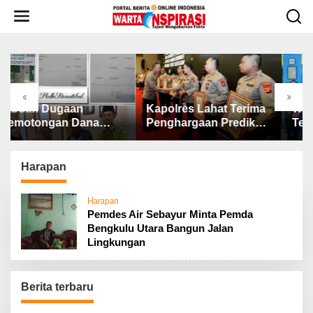
L
e
w
a
t
i
k
«
»
e
ibut.!! Dugaan
Kapolres Lahat Terima
Wali 
k
emotongan Dana
Penghargaan Predikat
Tekan
o
AZNAS, Ini
Pelayanan Prima dari
SP3 C
n
enjelasan Ketua
Polda Sumsel Tahun
Stunt
t
AZNAS Lahat
2026
Harapan
e
n
Harapan
Pemdes Air Sebayur Minta Pemda
Bengkulu Utara Bangun Jalan
Lingkungan
Berita terbaru