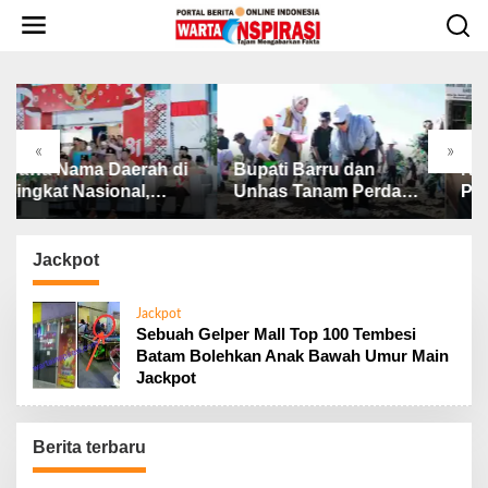
L
e
w
a
t
i
k
«
»
e
wa Nama Daerah di
Bupati Barru dan
Ribut.
k
gkat Nasional,
Unhas Tanam Perdana
Pemot
o
pati Barru Lepas
Jagung JJUH, Perkuat
BAZNAS
n
ntingen Jambore
Ketahanan Pangan dan
Penjel
t
ional XII
Kesejahteraan Petani
BAZNA
Jackpot
e
n
Jackpot
Sebuah Gelper Mall Top 100 Tembesi
Batam Bolehkan Anak Bawah Umur Main
Jackpot
Berita terbaru