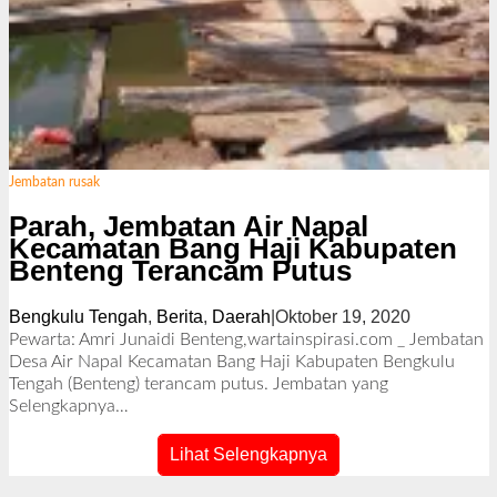
Jembatan rusak
Parah, Jembatan Air Napal
Kecamatan Bang Haji Kabupaten
Benteng Terancam Putus
Bengkulu Tengah
,
Berita
,
Daerah
|
Oktober 19, 2020
o
l
Pewarta: Amri Junaidi Benteng,wartainspirasi.com _ Jembatan
e
Desa Air Napal Kecamatan Bang Haji Kabupaten Bengkulu
h
Tengah (Benteng) terancam putus. Jembatan yang
R
Selengkapnya…
e
d
Lihat Selengkapnya
a
k