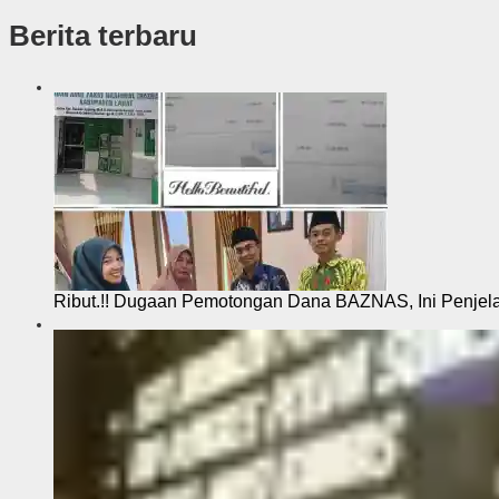
s
Berita terbaru
i
Ribut.!! Dugaan Pemotongan Dana BAZNAS, Ini Penje