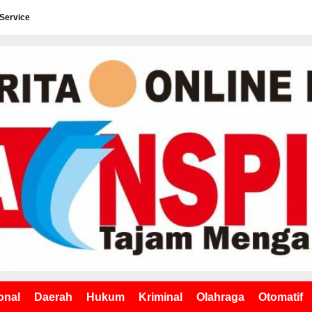
 Service
onal
Daerah
Hukum
Kriminal
Olahraga
Otomatif