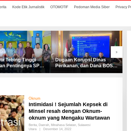
erita
Kode Etik Jurnalistik
OTOMOTIF
Pedoman Media Siber
Privacy P
»
ta Tebing Tinggi
Dugaan Korupsi Dinas
S
an Pentingnya SP3
Perikanan, dan Dana BOS
M
Cegah Stunting
SD – SMP Tahun 2025 –
D
2026 Terus Dipertajam
D
Kajari Lahat
Oknum
Intimidasi ! Sejumlah Kepsek di
Minsel resah dengan Oknum-
oknum yang Mengaku Wartawan
Berita
,
Daerah
,
Minahasa Selatan
,
Sulawesi
Utara
|
Desember 14, 2022
O