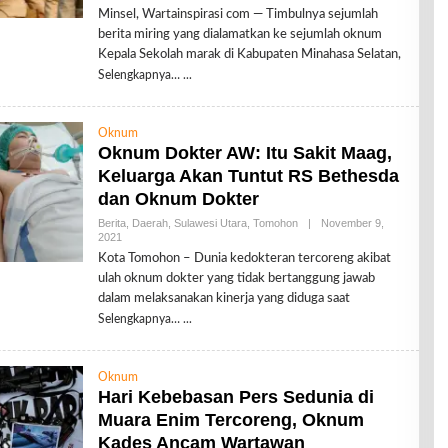
L
Minsel, Wartainspirasi com — Timbulnya sejumlah
E
berita miring yang dialamatkan ke sejumlah oknum
H
R
Kepala Sekolah marak di Kabupaten Minahasa Selatan,
E
Selengkapnya…
D
A
K
S
Oknum
I
Oknum Dokter AW: Itu Sakit Maag,
Keluarga Akan Tuntut RS Bethesda
dan Oknum Dokter
Berita
,
Daerah
,
Sulawesi Utara
,
Tomohon
|
November 9,
2021
O
L
Kota Tomohon – Dunia kedokteran tercoreng akibat
E
ulah oknum dokter yang tidak bertanggung jawab
H
R
dalam melaksanakan kinerja yang diduga saat
E
Selengkapnya…
D
A
K
S
Oknum
I
Hari Kebebasan Pers Sedunia di
Muara Enim Tercoreng, Oknum
Kades Ancam Wartawan