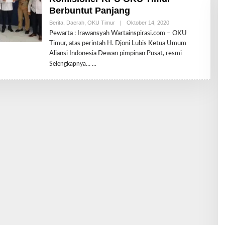
Berbuntut Panjang
Berita
,
Daerah
,
OKU Timur
|
Oktober 14, 2020
O
L
Pewarta : Irawansyah Wartainspirasi.com – OKU
E
Timur, atas perintah H. Djoni Lubis Ketua Umum
H
R
Aliansi Indonesia Dewan pimpinan Pusat, resmi
E
Selengkapnya…
D
A
K
S
I