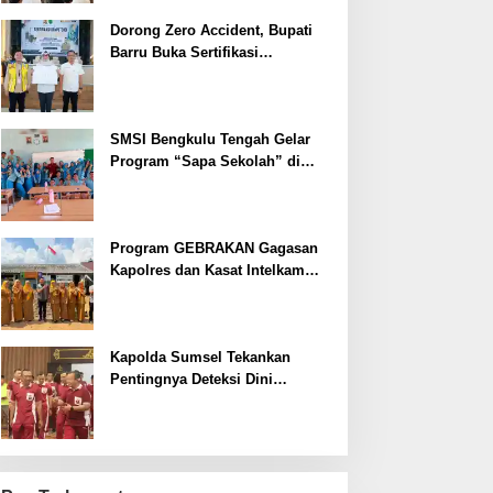
Dorong Zero Accident, Bupati
Barru Buka Sertifikasi
Supervisor K3 Konstruksi
SMSI Bengkulu Tengah Gelar
Program “Sapa Sekolah” di
SMAN 1 Bengkulu Tengah
Program GEBRAKAN Gagasan
Kapolres dan Kasat Intelkam
Polres Lahat Menyasar ke Siswa
SDN dan SMPN di Jarai
Kapolda Sumsel Tekankan
Pentingnya Deteksi Dini
Kesehatan untuk Optimalisasi
Pelayanan Kepolisian