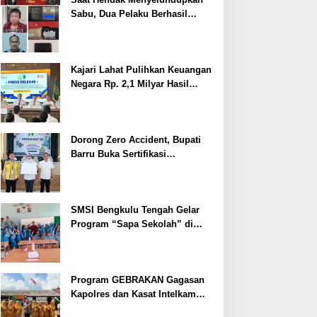
Sabu, Dua Pelaku Berhasil
Ditangkap
Kajari Lahat Pulihkan Keuangan
Negara Rp. 2,1 Milyar Hasil
Temuan BPK RI
Dorong Zero Accident, Bupati
Barru Buka Sertifikasi
Supervisor K3 Konstruksi
SMSI Bengkulu Tengah Gelar
Program “Sapa Sekolah” di
SMAN 1 Bengkulu Tengah
Program GEBRAKAN Gagasan
Kapolres dan Kasat Intelkam
Polres Lahat Menyasar ke Siswa