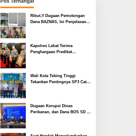
Pos Terhangat
Ribut.!! Dugaan Pemotongan
Dana BAZNAS, Ini Penjelasan
Ketua BAZNAS Lahat
Kapolres Lahat Terima
Penghargaan Predikat
Pelayanan Prima dari Polda
Sumsel Tahun 2026
Wali Kota Tebing Tinggi
Tekankan Pentingnya SP3 Catin
Cegah Stunting
Dugaan Korupsi Dinas
Perikanan, dan Dana BOS SD –
SMP Tahun 2025 – 2026 Terus
Dipertajam Kajari Lahat
Saat Hendak Menyelundupkan