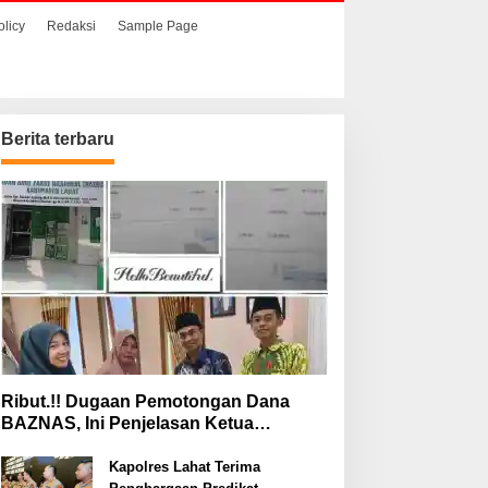
olicy
Redaksi
Sample Page
Berita terbaru
aat Hendak
Ribut.!! Dugaan
enyelundupkan Sabu,
Pemotongan Dana
ua Pelaku Berhasil
BAZNAS, Ini Penjelasan
itangkap
Ketua BAZNAS Lahat
Ribut.!! Dugaan Pemotongan Dana
BAZNAS, Ini Penjelasan Ketua
BAZNAS Lahat
Kapolres Lahat Terima