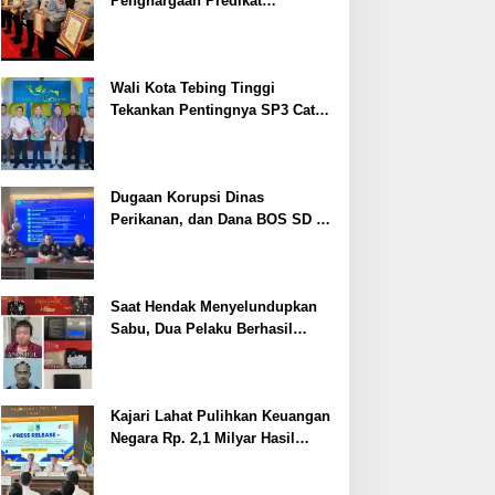
Penghargaan Predikat
Pelayanan Prima dari Polda
Sumsel Tahun 2026
Wali Kota Tebing Tinggi
Tekankan Pentingnya SP3 Catin
Cegah Stunting
Dugaan Korupsi Dinas
Perikanan, dan Dana BOS SD –
SMP Tahun 2025 – 2026 Terus
Dipertajam Kajari Lahat
Saat Hendak Menyelundupkan
Sabu, Dua Pelaku Berhasil
Ditangkap
Kajari Lahat Pulihkan Keuangan
Negara Rp. 2,1 Milyar Hasil
Temuan BPK RI