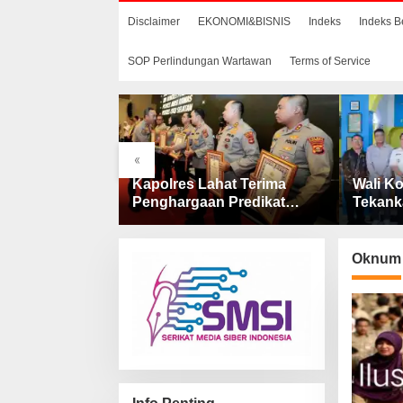
Disclaimer
EKONOMI&BISNIS
Indeks
Indeks B
SOP Perlindungan Wartawan
Terms of Service
«
aan
Kapolres Lahat Terima
Wali Ko
 Dana
Penghargaan Predikat
Tekank
 Penjelasan
Pelayanan Prima dari Polda
Catin 
AS Lahat
Sumsel Tahun 2026
Oknum