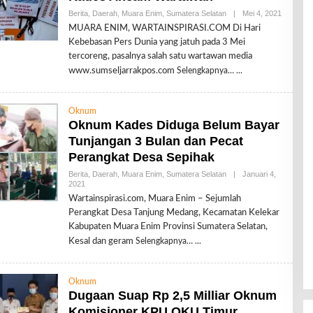
Berita
,
Daerah
,
Muara Enim
,
Sumatera Selatan
|
Mei 4, 2021
O
L
MUARA ENIM, WARTAINSPIRASI.COM Di Hari
E
Kebebasan Pers Dunia yang jatuh pada 3 Mei
H
R
tercoreng, pasalnya salah satu wartawan media
E
www.sumseljarrakpos.com
Selengkapnya…
D
A
K
S
Oknum
I
Oknum Kades Diduga Belum Bayar
Tunjangan 3 Bulan dan Pecat
Perangkat Desa Sepihak
Berita
,
Daerah
,
Muara Enim
,
Sumatera Selatan
|
Januari 4,
2021
O
L
Wartainspirasi.com, Muara Enim – Sejumlah
E
Perangkat Desa Tanjung Medang, Kecamatan Kelekar
H
R
Kabupaten Muara Enim Provinsi Sumatera Selatan,
E
Kesal dan geram
Selengkapnya…
D
A
K
S
Oknum
I
Dugaan Suap Rp 2,5 Milliar Oknum
Komisioner KPU OKU Timur