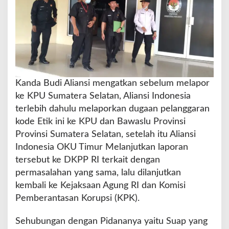
O
K
U
T
i
m
u
r
Kanda Budi Aliansi mengatkan sebelum melapor
B
e
ke KPU Sumatera Selatan, Aliansi Indonesia
r
terlebih dahulu melaporkan dugaan pelanggaran
b
kode Etik ini ke KPU dan Bawaslu Provinsi
u
Provinsi Sumatera Selatan, setelah itu Aliansi
n
t
Indonesia OKU Timur Melanjutkan laporan
u
tersebut ke DKPP RI terkait dengan
t
permasalahan yang sama, lalu dilanjutkan
P
kembali ke Kejaksaan Agung RI dan Komisi
a
n
Pemberantasan Korupsi (KPK).
j
a
Sehubungan dengan Pidananya yaitu Suap yang
n