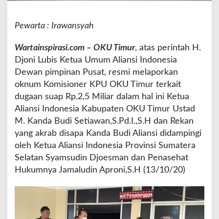
l
i
Pewarta : Irawansyah
a
r
O
Wartainspirasi.com – OKU Timur
, atas perintah H.
k
Djoni Lubis Ketua Umum Aliansi Indonesia
n
Dewan pimpinan Pusat, resmi melaporkan
u
oknum Komisioner KPU OKU Timur terkait
m
K
dugaan suap Rp.2,5 Miliar dalam hal ini Ketua
o
Aliansi Indonesia Kabupaten OKU Timur Ustad
m
M. Kanda Budi Setiawan,S.Pd.I.,S.H dan Rekan
i
yang akrab disapa Kanda Budi Aliansi didampingi
s
i
oleh Ketua Aliansi Indonesia Provinsi Sumatera
o
Selatan Syamsudin Djoesman dan Penasehat
n
Hukumnya Jamaludin Aproni,S.H (13/10/20)
e
r
K
P
U