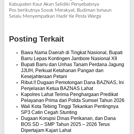
N
Kabupaten Kaur Akan Selidiki Penyebabnya
a
Pos berikutnya
Sosok Merakyat, Budiman Ismaun
v
Selalu Menyempatkan Hadir Ke Pesta Warga
i
g
a
Posting Terkait
s
i
p
Bawa Nama Daerah di Tingkat Nasional, Bupati
o
Barru Lepas Kontingen Jambore Nasional XII
s
Bupati Barru dan Unhas Tanam Perdana Jagung
JJUH, Perkuat Ketahanan Pangan dan
Kesejahteraan Petani
Ribut.!! Dugaan Pemotongan Dana BAZNAS, Ini
Penjelasan Ketua BAZNAS Lahat
Kapolres Lahat Terima Penghargaan Predikat
Pelayanan Prima dari Polda Sumsel Tahun 2026
Wali Kota Tebing Tinggi Tekankan Pentingnya
SP3 Catin Cegah Stunting
Dugaan Korupsi Dinas Perikanan, dan Dana
BOS SD – SMP Tahun 2025 – 2026 Terus
Dipertajam Kajari Lahat