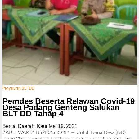
Penyaluran BLT DD
Pemdes Beserta Relawan Covid-19
Desa Padang Genteng Salukan
BLT DD Tahap 4
Berita
,
Daerah
,
Kaur
|
Mei 19, 2021
o
l
KAUR, WARTAINSPIRASI.COM — Untuk Dana Desa (DD)
e
tahun 2021 sangat diprioritaskan untuk pemulihan ekonomi