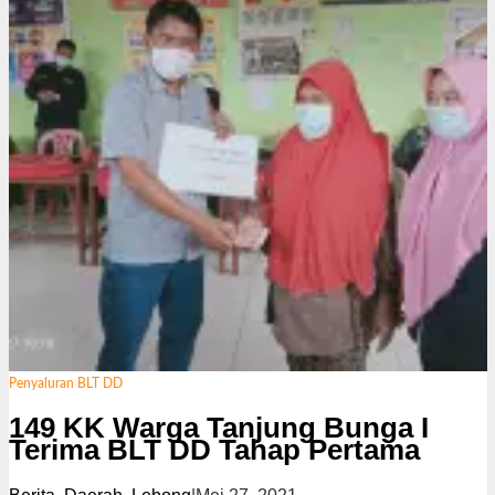
i
Penyaluran BLT DD
149 KK Warga Tanjung Bunga I
Terima BLT DD Tahap Pertama