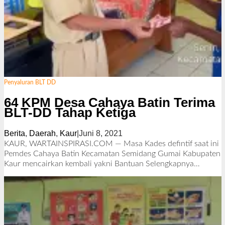
Penyaluran BLT DD
64 KPM Desa Cahaya Batin Terima
BLT-DD Tahap Ketiga
Berita
,
Daerah
,
Kaur
|
Juni 8, 2021
o
l
KAUR, WARTAINSPIRASI.COM — Masa Kades defintif saat ini
e
Pemdes Cahaya Batin Kecamatan Semidang Gumai Kabupaten
h
Kaur mencairkan kembali yakni Bantuan
Selengkapnya…
R
e
d
a
k
s