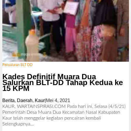
Penyaluran BLT DD
Kades Definitif Muara Dua
Salurkan BLT-DD Tahap Kedua ke
15 KPM
Berita
,
Daerah
,
Kaur
|
Mei 4, 2021
o
l
KAUR, WARTAINSPIRASI.COM Pada hari ini, Selasa (4/5/21)
e
Pemerintah Desa Muara Dua Kecamatan Nasal Kabupaten
h
Kaur telah menggelar kegiatan pencairan kembali
R
Selengkapnya…
e