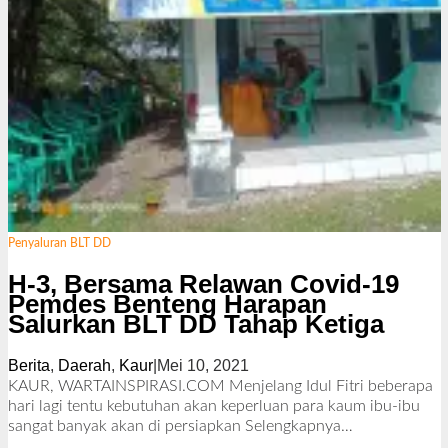
Penyaluran BLT DD
H-3, Bersama Relawan Covid-19
Pemdes Benteng Harapan
Salurkan BLT DD Tahap Ketiga
Berita
,
Daerah
,
Kaur
|
Mei 10, 2021
o
l
KAUR, WARTAINSPIRASI.COM Menjelang Idul Fitri beberapa
e
hari lagi tentu kebutuhan akan keperluan para kaum ibu-ibu
h
sangat banyak akan di persiapkan
Selengkapnya…
R