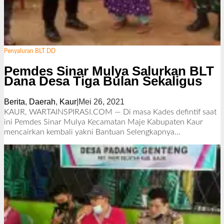
Penyaluran BLT DD
Pemdes Sinar Mulya Salurkan BLT
Dana Desa Tiga Bulan Sekaligus
Berita
,
Daerah
,
Kaur
|
Mei 26, 2021
o
l
KAUR, WARTAINSPIRASI.COM — Di masa Kades defintif saat
e
ini Pemdes Sinar Mulya Kecamatan Maje Kabupaten Kaur
h
mencairkan kembali yakni Bantuan
Selengkapnya…
R
e
d
a
k
s
i