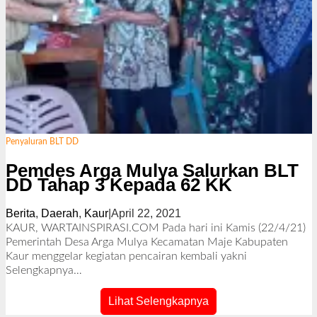
Penyaluran BLT DD
Pemdes Arga Mulya Salurkan BLT
DD Tahap 3 Kepada 62 KK
Berita
,
Daerah
,
Kaur
|
April 22, 2021
o
l
KAUR, WARTAINSPIRASI.COM Pada hari ini Kamis (22/4/21)
e
Pemerintah Desa Arga Mulya Kecamatan Maje Kabupaten
h
Kaur menggelar kegiatan pencairan kembali yakni
R
Selengkapnya…
e
d
Lihat Selengkapnya
a