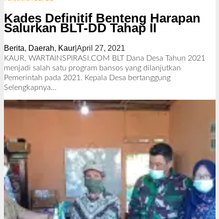
Kades Definitif Benteng Harapan
Salurkan BLT-DD Tahap II
Berita
,
Daerah
,
Kaur
|
April 27, 2021
o
l
KAUR, WARTAINSPIRASI.COM BLT Dana Desa Tahun 2021
e
menjadi salah satu program bansos yang dilanjutkan
h
Pemerintah pada 2021. Kepala Desa bertanggung
R
Selengkapnya…
e
d
a
k
s
i