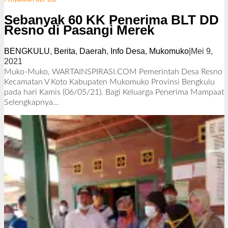
Sebanyak 60 KK Penerima BLT DD
Resno di Pasangi Merek
BENGKULU
,
Berita
,
Daerah
,
Info Desa
,
Mukomuko
|
Mei 9,
2021
o
l
Muko-Muko, WARTAINSPIRASI.COM Pemerintah Desa Resno
e
Kecamatan V Koto Kabupaten Mukomuko Provinsi Bengkulu
h
pada hari Kamis (06/05/21). Bagi Keluarga Penerima Mampaat
R
Selengkapnya…
e
d
a
k
s
i