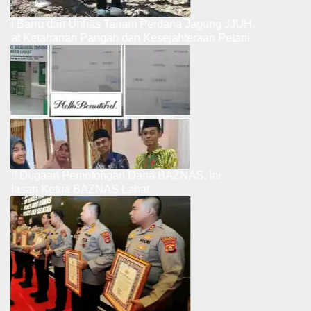
Bupati Barru dan Unhas Tanam Perdana Jagung JJUH,
Perkuat Ketahanan Pangan dan Kesejahteraan Petani
Ribut.!! Dugaan Pemotongan Dana BAZNAS, Ini
Penjelasan Ketua BAZNAS Lahat