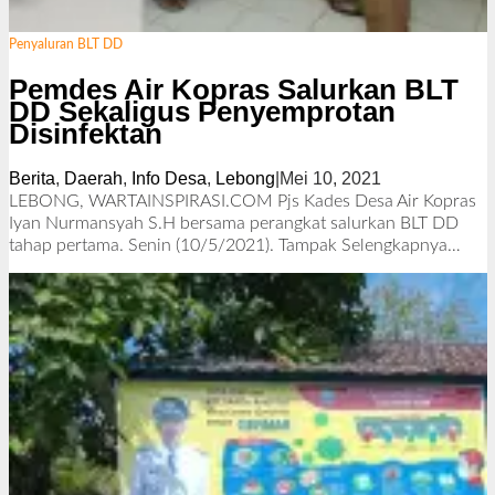
Penyaluran BLT DD
Pemdes Air Kopras Salurkan BLT
DD Sekaligus Penyemprotan
Disinfektan
Berita
,
Daerah
,
Info Desa
,
Lebong
|
Mei 10, 2021
o
l
LEBONG, WARTAINSPIRASI.COM Pjs Kades Desa Air Kopras
e
Iyan Nurmansyah S.H bersama perangkat salurkan BLT DD
h
tahap pertama. Senin (10/5/2021). Tampak
Selengkapnya…
R
e
d
a
k
s
i