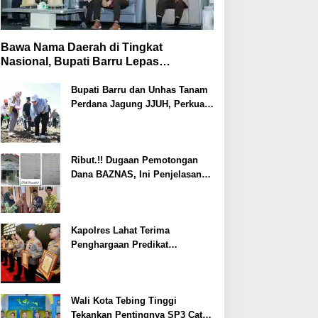
Bawa Nama Daerah di Tingkat
Nasional, Bupati Barru Lepas
Kontingen Jambore Nasional XII
Bupati Barru dan Unhas Tanam
Perdana Jagung JJUH, Perkuat
Ketahanan Pangan dan
Kesejahteraan Petani
Ribut.!! Dugaan Pemotongan
Dana BAZNAS, Ini Penjelasan
Ketua BAZNAS Lahat
Kapolres Lahat Terima
Penghargaan Predikat
Pelayanan Prima dari Polda
Sumsel Tahun 2026
Wali Kota Tebing Tinggi
Tekankan Pentingnya SP3 Catin