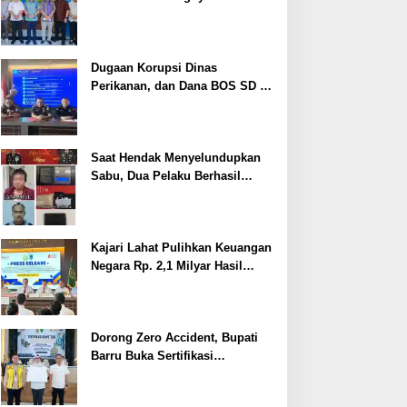
Cegah Stunting
Dugaan Korupsi Dinas
Perikanan, dan Dana BOS SD –
SMP Tahun 2025 – 2026 Terus
Dipertajam Kajari Lahat
Saat Hendak Menyelundupkan
Sabu, Dua Pelaku Berhasil
Ditangkap
Kajari Lahat Pulihkan Keuangan
Negara Rp. 2,1 Milyar Hasil
Temuan BPK RI
Dorong Zero Accident, Bupati
Barru Buka Sertifikasi
Supervisor K3 Konstruksi