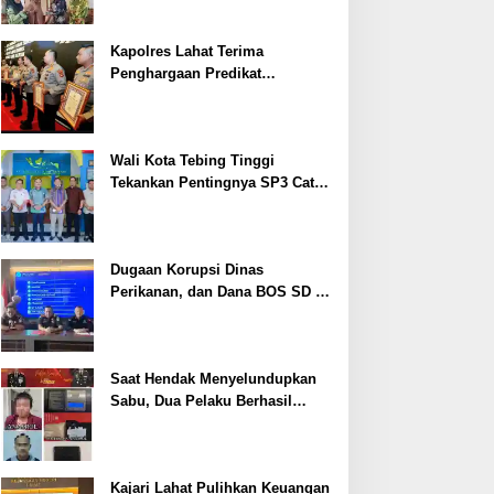
Kapolres Lahat Terima
Penghargaan Predikat
Pelayanan Prima dari Polda
Sumsel Tahun 2026
Wali Kota Tebing Tinggi
Tekankan Pentingnya SP3 Catin
Cegah Stunting
Dugaan Korupsi Dinas
Perikanan, dan Dana BOS SD –
SMP Tahun 2025 – 2026 Terus
Dipertajam Kajari Lahat
Saat Hendak Menyelundupkan
Sabu, Dua Pelaku Berhasil
Ditangkap
Kajari Lahat Pulihkan Keuangan