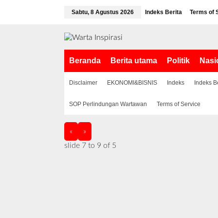
L
Sabtu, 8 Agustus 2026
Indeks Berita
Terms of 
e
w
a
t
i
Beranda
Berita utama
Politik
Nasi
k
e
k
Disclaimer
EKONOMI&BISNIS
Indeks
Indeks B
o
n
SOP Perlindungan Wartawan
Terms of Service
t
e
n
«
»
slide
7 to 9
of 5