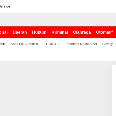
Service
onal
Daerah
Hukum
Kriminal
Olahraga
Otomatif
erita
Kode Etik Jurnalistik
OTOMOTIF
Pedoman Media Siber
Privacy P