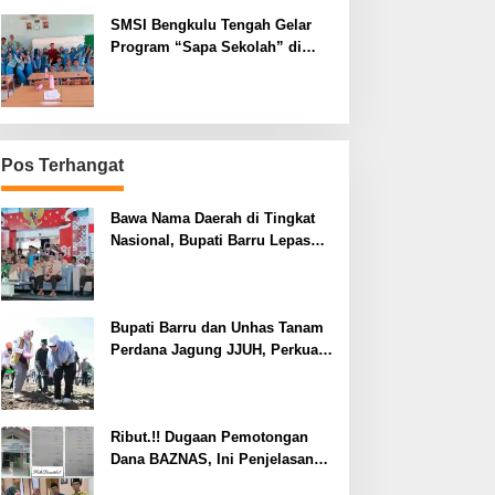
SMSI Bengkulu Tengah Gelar
Program “Sapa Sekolah” di
SMAN 1 Bengkulu Tengah
Pos Terhangat
Bawa Nama Daerah di Tingkat
Nasional, Bupati Barru Lepas
Kontingen Jambore Nasional XII
Bupati Barru dan Unhas Tanam
Perdana Jagung JJUH, Perkuat
Ketahanan Pangan dan
Kesejahteraan Petani
Ribut.!! Dugaan Pemotongan
Dana BAZNAS, Ini Penjelasan
Ketua BAZNAS Lahat