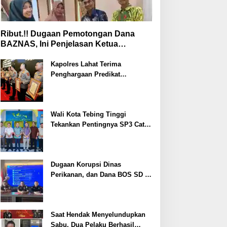
Ribut.!! Dugaan Pemotongan Dana
BAZNAS, Ini Penjelasan Ketua
BAZNAS Lahat
Kapolres Lahat Terima
Penghargaan Predikat
Pelayanan Prima dari Polda
Sumsel Tahun 2026
Wali Kota Tebing Tinggi
Tekankan Pentingnya SP3 Catin
Cegah Stunting
Dugaan Korupsi Dinas
Perikanan, dan Dana BOS SD –
SMP Tahun 2025 – 2026 Terus
Dipertajam Kajari Lahat
Saat Hendak Menyelundupkan
Sabu, Dua Pelaku Berhasil