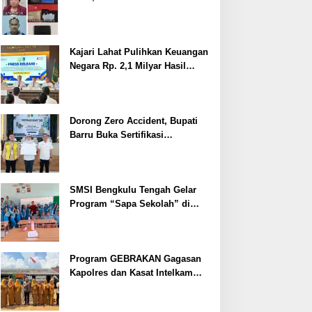
Ditangkap
Kajari Lahat Pulihkan Keuangan
Negara Rp. 2,1 Milyar Hasil
Temuan BPK RI
Dorong Zero Accident, Bupati
Barru Buka Sertifikasi
Supervisor K3 Konstruksi
SMSI Bengkulu Tengah Gelar
Program “Sapa Sekolah” di
SMAN 1 Bengkulu Tengah
Program GEBRAKAN Gagasan
Kapolres dan Kasat Intelkam
Polres Lahat Menyasar ke Siswa
SDN dan SMPN di Jarai