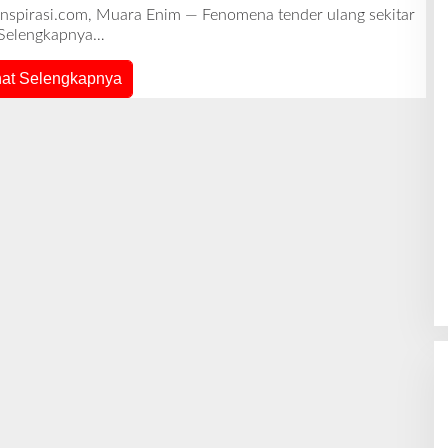
L
ainspirasi.com, Muara Enim — Fenomena tender ulang sekitar
E
Selengkapnya…
H
R
E
hat Selengkapnya
D
A
K
S
I