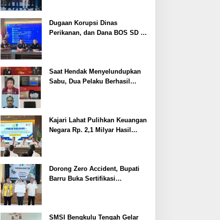
Dugaan Korupsi Dinas
Perikanan, dan Dana BOS SD –
SMP Tahun 2025 – 2026 Terus
Dipertajam Kajari Lahat
Saat Hendak Menyelundupkan
Sabu, Dua Pelaku Berhasil
Ditangkap
Kajari Lahat Pulihkan Keuangan
Negara Rp. 2,1 Milyar Hasil
Temuan BPK RI
Dorong Zero Accident, Bupati
Barru Buka Sertifikasi
Supervisor K3 Konstruksi
SMSI Bengkulu Tengah Gelar