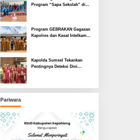
Program “Sapa Sekolah” di
SMAN 1 Bengkulu Tengah
Program GEBRAKAN Gagasan
Kapolres dan Kasat Intelkam
Polres Lahat Menyasar ke Siswa
SDN dan SMPN di Jarai
Kapolda Sumsel Tekankan
Pentingnya Deteksi Dini
Kesehatan untuk Optimalisasi
Pelayanan Kepolisian
Pariwara