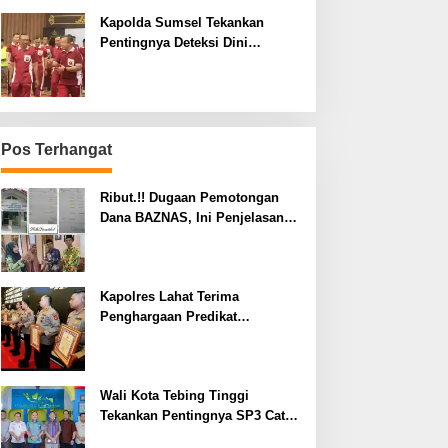
Kapolda Sumsel Tekankan
Pentingnya Deteksi Dini
Kesehatan untuk Optimalisasi
Pelayanan Kepolisian
Pos Terhangat
Ribut.!! Dugaan Pemotongan
Dana BAZNAS, Ini Penjelasan
Ketua BAZNAS Lahat
Kapolres Lahat Terima
Penghargaan Predikat
Pelayanan Prima dari Polda
Sumsel Tahun 2026
Wali Kota Tebing Tinggi
Tekankan Pentingnya SP3 Catin
Cegah Stunting