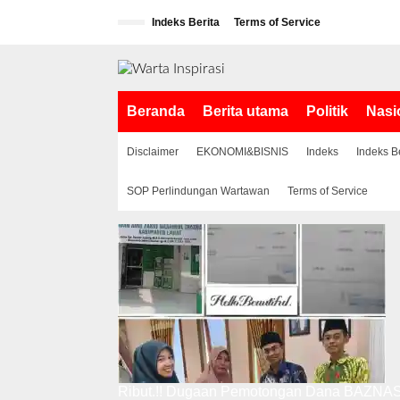
L
Indeks Berita
Terms of Service
e
w
a
t
i
Beranda
Berita utama
Politik
Nasi
k
e
k
Disclaimer
EKONOMI&BISNIS
Indeks
Indeks B
o
n
SOP Perlindungan Wartawan
Terms of Service
t
e
n
Ribut.!! Dugaan Pemotongan Dana BAZNAS,