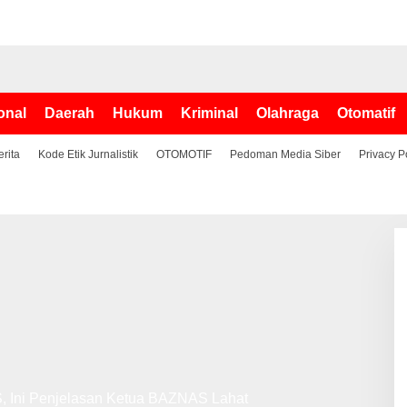
onal
Daerah
Hukum
Kriminal
Olahraga
Otomatif
erita
Kode Etik Jurnalistik
OTOMOTIF
Pedoman Media Siber
Privacy P
 Ini Penjelasan Ketua BAZNAS Lahat