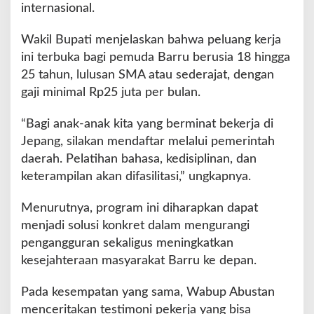
a
internasional.
g
i
Wakil Bupati menjelaskan bahwa peluang kerja
P
ini terbuka bagi pemuda Barru berusia 18 hingga
e
25 tahun, lulusan SMA atau sederajat, dengan
m
u
gaji minimal Rp25 juta per bulan.
d
a
“Bagi anak-anak kita yang berminat bekerja di
Jepang, silakan mendaftar melalui pemerintah
daerah. Pelatihan bahasa, kedisiplinan, dan
keterampilan akan difasilitasi,” ungkapnya.
Menurutnya, program ini diharapkan dapat
menjadi solusi konkret dalam mengurangi
pengangguran sekaligus meningkatkan
kesejahteraan masyarakat Barru ke depan.
Pada kesempatan yang sama, Wabup Abustan
menceritakan testimoni pekerja yang bisa