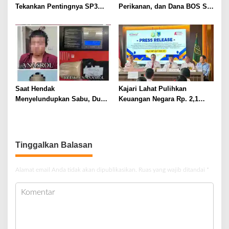
Tekankan Pentingnya SP3
Perikanan, dan Dana BOS SD
Catin Cegah Stunting
– SMP Tahun 2025 – 2026
Terus Dipertajam Kajari Lahat
Saat Hendak
Kajari Lahat Pulihkan
Menyelundupkan Sabu, Dua
Keuangan Negara Rp. 2,1
Pelaku Berhasil Ditangkap
Milyar Hasil Temuan BPK RI
Tinggalkan Balasan
Alamat email Anda tidak akan dipublikasikan.
Ruas yang wajib ditandai
*