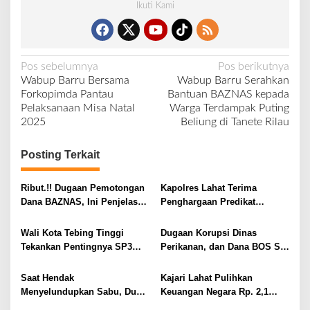
Ikuti Kami
N
Pos sebelumnya
Pos berikutnya
Wabup Barru Bersama
Wabup Barru Serahkan
a
Forkopimda Pantau
Bantuan BAZNAS kepada
v
Pelaksanaan Misa Natal
Warga Terdampak Puting
2025
Beliung di Tanete Rilau
i
g
Posting Terkait
a
s
Ribut.!! Dugaan Pemotongan
Kapolres Lahat Terima
i
Dana BAZNAS, Ini Penjelasan
Penghargaan Predikat
Ketua BAZNAS Lahat
Pelayanan Prima dari Polda
p
Sumsel Tahun 2026
Wali Kota Tebing Tinggi
Dugaan Korupsi Dinas
o
Tekankan Pentingnya SP3
Perikanan, dan Dana BOS SD
s
Catin Cegah Stunting
– SMP Tahun 2025 – 2026
Terus Dipertajam Kajari Lahat
Saat Hendak
Kajari Lahat Pulihkan
Menyelundupkan Sabu, Dua
Keuangan Negara Rp. 2,1
Pelaku Berhasil Ditangkap
Milyar Hasil Temuan BPK RI