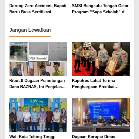
Dorong Zero Accident, Bupati
SMSI Bengkulu Tengah Gelar
Barru Buka Sertifikasi
Program “Sapa Sekolah” di
Supervisor K3 Konstruksi
SMAN 1 Bengkulu Tengah
Jangan Lewatkan
Ribut.!! Dugaan Pemotongan
Kapolres Lahat Terima
Dana BAZNAS, Ini Penjelasan
Penghargaan Predikat
Ketua BAZNAS Lahat
Pelayanan Prima dari Polda
Sumsel Tahun 2026
Wali Kota Tebing Tinggi
Dugaan Korupsi Dinas