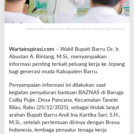
n
P
e
l
u
Wabup Barru Sampaikan Peluang Kerja ke Jepang bagi Pemuda
a
n
g
Wartainspirasi.com
– Wakil Bupati Barru Dr. Ir.
K
Abustan A. Bintang, M.Si., menyampaikan
e
informasi penting terkait peluang kerja ke Jepang
r
j
bagi generasi muda Kabupaten Barru.
a
k
Penyampaian informasi ini dilakukan saat
e
kegiatan penyaluran bantuan BAZNAS di Baruga
J
Colliq Pujie, Desa Pancana, Kecamatan Tanete
e
p
Rilau, Rabu (25/12/2025), sebagai tindak lanjut
a
arahan Bupati Barru Andi Ina Kartika Sari, S.H.,
n
M.Si., setelah pertemuan dirinya dengan Brexa
g
Indonesia, lembaga penyalur tenaga kerja
b