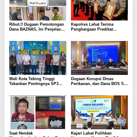
Ribut.!! Dugaan Pemotongan
Kapolres Lahat Terima
Dana BAZNAS, Ini Penjelasan
Penghargaan Predikat
Ketua BAZNAS Lahat
Pelayanan Prima dari Polda
Sumsel Tahun 2026
Wali Kota Tebing Tinggi
Dugaan Korupsi Dinas
Tekankan Pentingnya SP3
Perikanan, dan Dana BOS SD
Catin Cegah Stunting
– SMP Tahun 2025 – 2026
Terus Dipertajam Kajari Lahat
Saat Hendak
Kajari Lahat Pulihkan