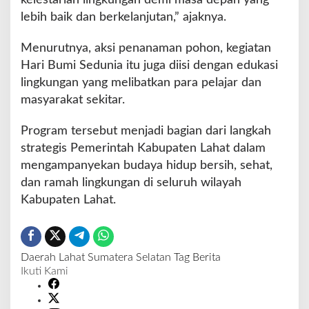
kelestarian lingkungan demi masa depan yang
n
lebih baik dan berkelanjutan,” ajaknya.
e
t
Menurutnya, aksi penanaman pohon, kegiatan
Hari Bumi Sedunia itu juga diisi dengan edukasi
lingkungan yang melibatkan para pelajar dan
masyarakat sekitar.
Program tersebut menjadi bagian dari langkah
strategis Pemerintah Kabupaten Lahat dalam
mengampanyekan budaya hidup bersih, sehat,
dan ramah lingkungan di seluruh wilayah
Kabupaten Lahat.
Daerah
Lahat
Sumatera Selatan
Tag Berita
Ikuti Kami