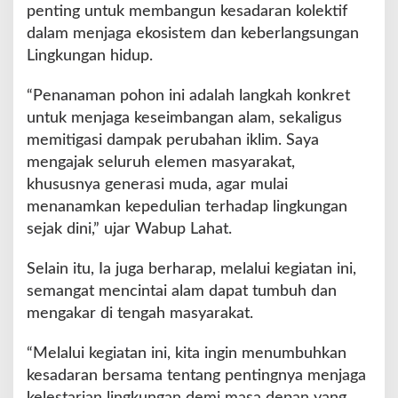
u
penting untuk membangun kesadaran kolektif
n
dalam menjaga ekosistem dan keberlangsungan
i
Lingkungan hidup.
a
T
“Penanaman pohon ini adalah langkah konkret
e
m
untuk menjaga keseimbangan alam, sekaligus
a
memitigasi dampak perubahan iklim. Saya
O
mengajak seluruh elemen masyarakat,
u
khususnya generasi muda, agar mulai
r
P
menanamkan kepedulian terhadap lingkungan
o
sejak dini,” ujar Wabup Lahat.
w
e
Selain itu, Ia juga berharap, melalui kegiatan ini,
r
semangat mencintai alam dapat tumbuh dan
,
O
mengakar di tengah masyarakat.
u
r
“Melalui kegiatan ini, kita ingin menumbuhkan
P
kesadaran bersama tentang pentingnya menjaga
l
a