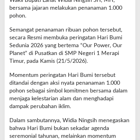
Wakil Bupati Lahat Widia Ningsih SH, MH,
a
bersama jajaran melakukan penanaman 1.000
P
pohon.
e
r
Semangat penanaman ribuan pohon tersebut,
i
n
secara Resmi membuka peringatan Hari Bumi
g
Sedunia 2026 yang bertema “Our Power, Our
a
Planet” di Pusatkan di SMP Negeri 1 Merapi
t
Timur, pada Kamis (21/5/2026).
a
n
H
Momentum peringatan Hari Bumi tersebut
a
ditandai dengan aksi nyata penanaman 1.000
r
pohon sebagai simbol komitmen bersama dalam
i
menjaga kelestarian alam dan menghadapi
B
u
dampak perubahan iklim.
m
i
Dalam sambutannya, Widia Ningsih menegaskan
S
bahwa Hari Bumi bukan sekadar agenda
e
seremonial tahunan, melainkan momentum
d