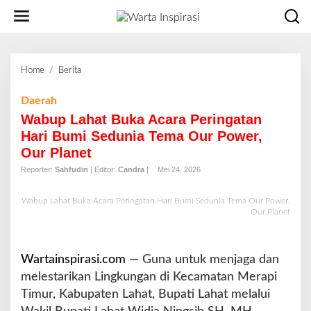
L
e
w
a
t
Home
/
Berita
W
i
a
k
b
Daerah
e
u
Wabup Lahat Buka Acara Peringatan
k
p
o
Hari Bumi Sedunia Tema Our Power,
L
n
Our Planet
a
t
h
Reporter:
Sahfudin
| Editor:
Candra
|
Mei 24, 2026
e
a
n
t
Wabup Lahat Buka Acara Peringatan Hari Bumi Sedunia Tema Our Power,
B
Our Planet
u
k
a
Wartainspirasi.com
— Guna untuk menjaga dan
A
melestarikan Lingkungan di Kecamatan Merapi
c
Timur, Kabupaten Lahat, Bupati Lahat melalui
a
r