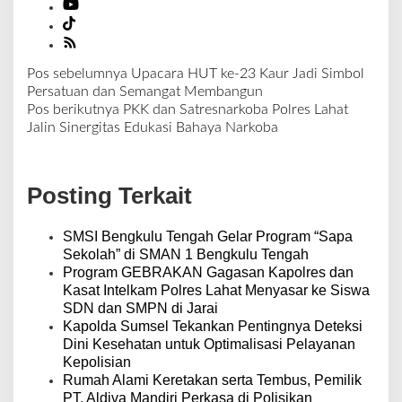
Pos sebelumnya
Upacara HUT ke-23 Kaur Jadi Simbol
N
Persatuan dan Semangat Membangun
a
Pos berikutnya
PKK dan Satresnarkoba Polres Lahat
v
Jalin Sinergitas Edukasi Bahaya Narkoba
i
g
a
Posting Terkait
s
i
p
SMSI Bengkulu Tengah Gelar Program “Sapa
o
Sekolah” di SMAN 1 Bengkulu Tengah
s
Program GEBRAKAN Gagasan Kapolres dan
Kasat Intelkam Polres Lahat Menyasar ke Siswa
SDN dan SMPN di Jarai
Kapolda Sumsel Tekankan Pentingnya Deteksi
Dini Kesehatan untuk Optimalisasi Pelayanan
Kepolisian
Rumah Alami Keretakan serta Tembus, Pemilik
PT. Aldiva Mandiri Perkasa di Polisikan