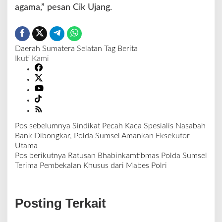
agama,” pesan Cik Ujang.
Daerah
Sumatera Selatan
Tag Berita
Ikuti Kami
Pos sebelumnya
Sindikat Pecah Kaca Spesialis Nasabah
N
Bank Dibongkar, Polda Sumsel Amankan Eksekutor
a
Utama
v
Pos berikutnya
Ratusan Bhabinkamtibmas Polda Sumsel
i
Terima Pembekalan Khusus dari Mabes Polri
g
a
s
Posting Terkait
i
p