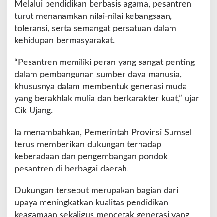
Melalui pendidikan berbasis agama, pesantren
n
turut menanamkan nilai-nilai kebangsaan,
g
toleransi, serta semangat persatuan dalam
U
n
kehidupan bermasyarakat.
g
g
“Pesantren memiliki peran yang sangat penting
u
dalam pembangunan sumber daya manusia,
l
khususnya dalam membentuk generasi muda
yang berakhlak mulia dan berkarakter kuat,” ujar
Cik Ujang.
Ia menambahkan, Pemerintah Provinsi Sumsel
terus memberikan dukungan terhadap
keberadaan dan pengembangan pondok
pesantren di berbagai daerah.
Dukungan tersebut merupakan bagian dari
upaya meningkatkan kualitas pendidikan
keagamaan sekaligus mencetak generasi yang