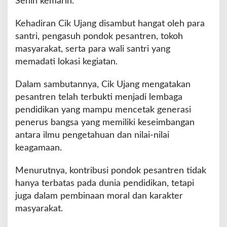
Senin kemarin.
s
e
Kehadiran Cik Ujang disambut hangat oleh para
s
C
santri, pengasuh pondok pesantren, tokoh
e
masyarakat, serta para wali santri yang
t
memadati lokasi kegiatan.
a
k
Dalam sambutannya, Cik Ujang mengatakan
P
e
pesantren telah terbukti menjadi lembaga
n
pendidikan yang mampu mencetak generasi
e
penerus bangsa yang memiliki keseimbangan
r
antara ilmu pengetahuan dan nilai-nilai
u
s
keagamaan.
B
a
Menurutnya, kontribusi pondok pesantren tidak
n
hanya terbatas pada dunia pendidikan, tetapi
g
juga dalam pembinaan moral dan karakter
s
a
masyarakat.
y
a