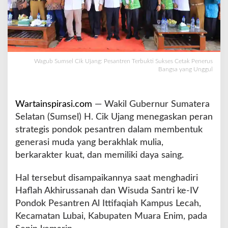
g
:
P
e
s
a
Wagub Sumsel Cik Ujang: Pesantren Terbukti Sukses Cetak Penerus
n
Bangsa yang Unggul
t
r
e
Wartainspirasi.com
— Wakil Gubernur Sumatera
n
Selatan (Sumsel) H. Cik Ujang menegaskan peran
T
strategis pondok pesantren dalam membentuk
e
r
generasi muda yang berakhlak mulia,
b
berkarakter kuat, dan memiliki daya saing.
u
k
Hal tersebut disampaikannya saat menghadiri
t
Haflah Akhirussanah dan Wisuda Santri ke-IV
i
S
Pondok Pesantren Al Ittifaqiah Kampus Lecah,
u
Kecamatan Lubai, Kabupaten Muara Enim, pada
k