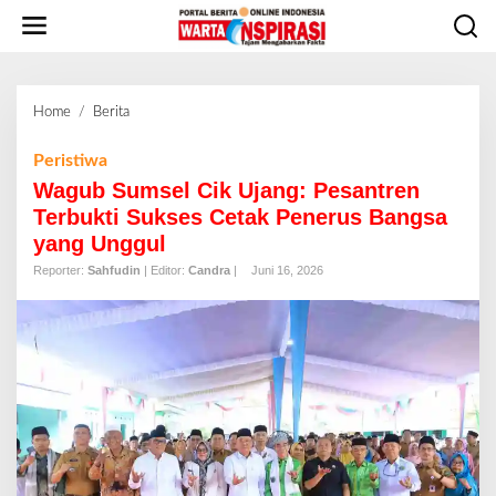
L
e
w
a
t
Home
/
Berita
W
i
a
k
g
Peristiwa
e
u
Wagub Sumsel Cik Ujang: Pesantren
k
b
o
Terbukti Sukses Cetak Penerus Bangsa
S
n
yang Unggul
u
t
m
Reporter:
Sahfudin
| Editor:
Candra
|
Juni 16, 2026
e
s
n
e
l
C
i
k
U
j
a
n