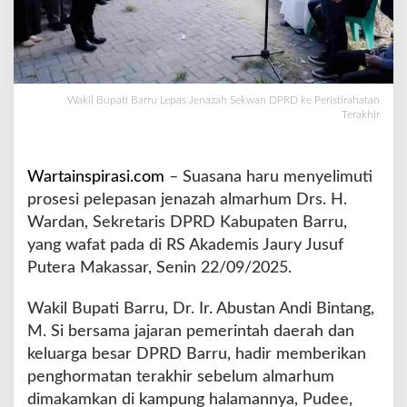
p
a
s
J
e
Wakil Bupati Barru Lepas Jenazah Sekwan DPRD ke Peristirahatan
n
Terakhir
a
z
a
Wartainspirasi.com
– Suasana haru menyelimuti
h
S
prosesi pelepasan jenazah almarhum Drs. H.
e
Wardan, Sekretaris DPRD Kabupaten Barru,
k
yang wafat pada di RS Akademis Jaury Jusuf
w
Putera Makassar, Senin 22/09/2025.
a
n
D
Wakil Bupati Barru, Dr. Ir. Abustan Andi Bintang,
P
M. Si bersama jajaran pemerintah daerah dan
R
keluarga besar DPRD Barru, hadir memberikan
D
penghormatan terakhir sebelum almarhum
k
e
dimakamkan di kampung halamannya, Pudee,