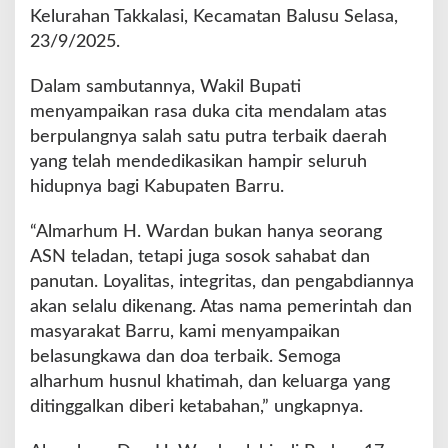
P
Kelurahan Takkalasi, Kecamatan Balusu Selasa,
e
23/9/2025.
r
i
Dalam sambutannya, Wakil Bupati
s
t
menyampaikan rasa duka cita mendalam atas
i
berpulangnya salah satu putra terbaik daerah
r
yang telah mendedikasikan hampir seluruh
a
hidupnya bagi Kabupaten Barru.
h
a
t
“Almarhum H. Wardan bukan hanya seorang
a
ASN teladan, tetapi juga sosok sahabat dan
n
panutan. Loyalitas, integritas, dan pengabdiannya
T
akan selalu dikenang. Atas nama pemerintah dan
e
r
masyarakat Barru, kami menyampaikan
a
belasungkawa dan doa terbaik. Semoga
k
alharhum husnul khatimah, dan keluarga yang
h
ditinggalkan diberi ketabahan,” ungkapnya.
i
r