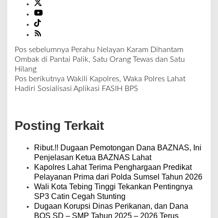
Pos sebelumnya
Perahu Nelayan Karam Dihantam
N
Ombak di Pantai Palik, Satu Orang Tewas dan Satu
a
Hilang
v
Pos berikutnya
Wakili Kapolres, Waka Polres Lahat
i
Hadiri Sosialisasi Aplikasi FASIH BPS
g
a
s
Posting Terkait
i
p
o
Ribut.!! Dugaan Pemotongan Dana BAZNAS, Ini
s
Penjelasan Ketua BAZNAS Lahat
Kapolres Lahat Terima Penghargaan Predikat
Pelayanan Prima dari Polda Sumsel Tahun 2026
Wali Kota Tebing Tinggi Tekankan Pentingnya
SP3 Catin Cegah Stunting
Dugaan Korupsi Dinas Perikanan, dan Dana
BOS SD – SMP Tahun 2025 – 2026 Terus