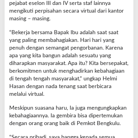
b
pejabat eselon III dan IV serta staf lainnya
i
mengikuti perpisahan secara virtual dari kantor
a
masing – masing.
y
a
“Bekerja bersama Bapak Ibu adalah saat saat
a
n
yang paling membahagiakan. Hari hari yang
S
penuh dengan semangat pengorbanan. Karena
y
apa yang kita bangun adalah sesuatu yang
a
diharapkan masyarakat. Apa itu? Kita bersepakat,
r
i
berkomitmen untuk menghadirkan kebahagiaan
a
di tengah tengah masyarakat,” ungkap Helmi
h
Hasan dengan nada tenang saat berbicara
F
melalui virtual.
a
d
h
Meskipun suasana haru, Ia juga mengungkapkan
i
kebahagiaannya. Ia gembira bisa dipertemukan
l
dengan orang orang baik di Pemkot Bengkulu.
a
h
“Secara pribadi, saya bangga kepada semua,