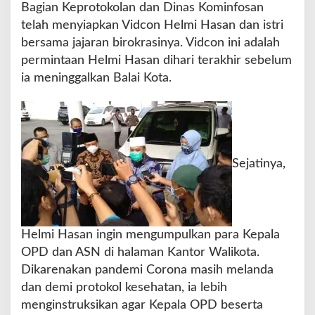
Bagian Keprotokolan dan Dinas Kominfosan
d
telah menyiapkan Vidcon Helmi Hasan dan istri
i
r
bersama jajaran birokrasinya. Vidcon ini adalah
i
permintaan Helmi Hasan dihari terakhir sebelum
P
ia meninggalkan Balai Kota.
e
r
e
s
m
i
Sejatinya,
a
n
P
T
B
Helmi Hasan ingin mengumpulkan para Kepala
a
n
OPD dan ASN di halaman Kantor Walikota.
k
Dikarenakan pandemi Corona masih melanda
P
dan demi protokol kesehatan, ia lebih
e
menginstruksikan agar Kepala OPD beserta
m