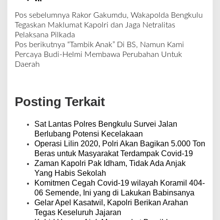
Pos sebelumnya
Rakor Gakumdu, Wakapolda Bengkulu
N
Tegaskan Maklumat Kapolri dan Jaga Netralitas
a
Pelaksana Pilkada
v
Pos berikutnya
“Tambik Anak” Di BS, Namun Kami
i
Percaya Budi-Helmi Membawa Perubahan Untuk
g
Daerah
a
s
i
Posting Terkait
p
o
s
Sat Lantas Polres Bengkulu Survei Jalan
Berlubang Potensi Kecelakaan
Operasi Lilin 2020, Polri Akan Bagikan 5.000 Ton
Beras untuk Masyarakat Terdampak Covid-19
Zaman Kapolri Pak Idham, Tidak Ada Anjak
Yang Habis Sekolah
Komitmen Cegah Covid-19 wilayah Koramil 404-
06 Semende, Ini yang di Lakukan Babinsanya
Gelar Apel Kasatwil, Kapolri Berikan Arahan
Tegas Keseluruh Jajaran