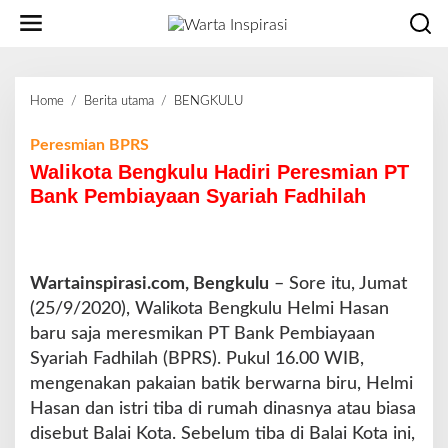
L
e
w
a
t
Home
/
Berita utama
/
BENGKULU
W
i
a
k
l
Peresmian BPRS
e
i
Walikota Bengkulu Hadiri Peresmian PT
k
k
o
Bank Pembiayaan Syariah Fadhilah
o
n
t
t
a
e
B
n
Wartainspirasi.com, Bengkulu
e
– Sore itu, Jumat
n
(25/9/2020), Walikota Bengkulu Helmi Hasan
g
baru saja meresmikan PT Bank Pembiayaan
k
Syariah Fadhilah (BPRS). Pukul 16.00 WIB,
u
mengenakan pakaian batik berwarna biru, Helmi
l
u
Hasan dan istri tiba di rumah dinasnya atau biasa
H
disebut Balai Kota. Sebelum tiba di Balai Kota ini,
a