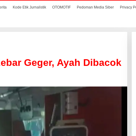
erita
Kode Etik Jurnalistik
OTOMOTIF
Pedoman Media Siber
Privacy P
ebar Geger, Ayah Dibacok