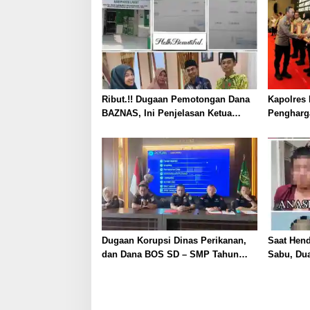
Ribut.!! Dugaan Pemotongan Dana
Kapolres 
BAZNAS, Ini Penjelasan Ketua
Pengharg
BAZNAS Lahat
Prima da
2026
Dugaan Korupsi Dinas Perikanan,
Saat Hen
dan Dana BOS SD – SMP Tahun
Sabu, Dua
2025 – 2026 Terus Dipertajam Kajari
Ditangka
Lahat