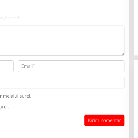
wajib ditandai
*
 melalui surel.
urel.