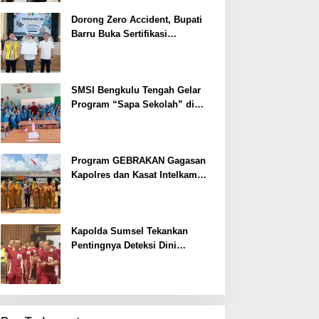
Dorong Zero Accident, Bupati
Barru Buka Sertifikasi
Supervisor K3 Konstruksi
SMSI Bengkulu Tengah Gelar
Program “Sapa Sekolah” di
SMAN 1 Bengkulu Tengah
Program GEBRAKAN Gagasan
Kapolres dan Kasat Intelkam
Polres Lahat Menyasar ke Siswa
SDN dan SMPN di Jarai
Kapolda Sumsel Tekankan
Pentingnya Deteksi Dini
Kesehatan untuk Optimalisasi
Pelayanan Kepolisian