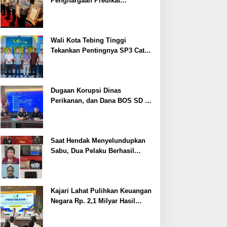
Penghargaan Predikat
Pelayanan Prima dari Polda
Sumsel Tahun 2026
Wali Kota Tebing Tinggi
Tekankan Pentingnya SP3 Catin
Cegah Stunting
Dugaan Korupsi Dinas
Perikanan, dan Dana BOS SD –
SMP Tahun 2025 – 2026 Terus
Dipertajam Kajari Lahat
Saat Hendak Menyelundupkan
Sabu, Dua Pelaku Berhasil
Ditangkap
Kajari Lahat Pulihkan Keuangan
Negara Rp. 2,1 Milyar Hasil
Temuan BPK RI