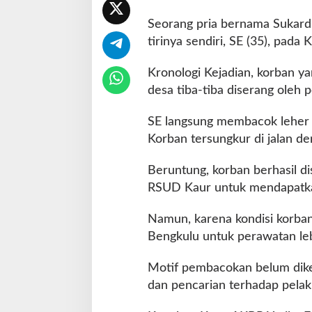
k
Seorang pria bernama Sukardi
T
i
tirinya sendiri, SE (35), pada
r
i
Kronologi Kejadian, korban y
desa tiba-tiba diserang oleh p
SE langsung membacok leher 
Korban tersungkur di jalan d
Beruntung, korban berhasil di
RSUD Kaur untuk mendapatkan
Namun, karena kondisi korban 
Bengkulu untuk perawatan lebi
Motif pembacokan belum diket
dan pencarian terhadap pelak