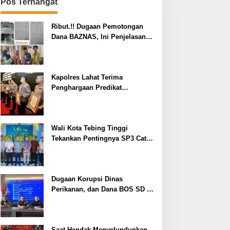
Pos Terhangat
Ribut.!! Dugaan Pemotongan
Dana BAZNAS, Ini Penjelasan
Ketua BAZNAS Lahat
Kapolres Lahat Terima
Penghargaan Predikat
Pelayanan Prima dari Polda
Sumsel Tahun 2026
Wali Kota Tebing Tinggi
Tekankan Pentingnya SP3 Catin
Cegah Stunting
Dugaan Korupsi Dinas
Perikanan, dan Dana BOS SD –
SMP Tahun 2025 – 2026 Terus
Dipertajam Kajari Lahat
Saat Hendak Menyelundupkan