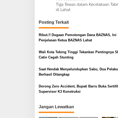
N
Tiga Tewas dalam Kecelakaan Tab
a
di Lahat
v
i
Posting Terkait
g
Ribut.!! Dugaan Pemotongan Dana BAZNAS, Ini
a
Penjelasan Ketua BAZNAS Lahat
s
i
Wali Kota Tebing Tinggi Tekankan Pentingnya S
Catin Cegah Stunting
p
o
Saat Hendak Menyelundupkan Sabu, Dua Pelaku
s
Berhasil Ditangkap
Dorong Zero Accident, Bupati Barru Buka Sertifi
Supervisor K3 Konstruksi
Jangan Lewatkan