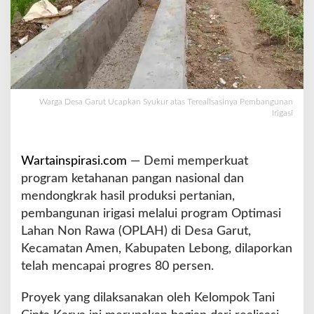
k
a
n
S
y
u
k
Warga Desa Garut Ucapkan Syukur atas Terealisasinya Pembangunan
u
Irigasi
r
a
t
Wartainspirasi.com
— Demi memperkuat
a
program ketahanan pangan nasional dan
s
T
mendongkrak hasil produksi pertanian,
e
pembangunan irigasi melalui program Optimasi
r
Lahan Non Rawa (OPLAH) di Desa Garut,
e
Kecamatan Amen, Kabupaten Lebong, dilaporkan
a
l
telah mencapai progres 80 persen.
i
s
Proyek yang dilaksanakan oleh Kelompok Tani
a