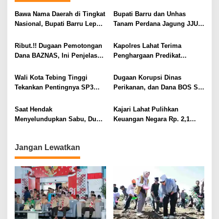
s
i
Bawa Nama Daerah di Tingkat
Bupati Barru dan Unhas
Nasional, Bupati Barru Lepas
Tanam Perdana Jagung JJUH,
p
Kontingen Jambore Nasional
Perkuat Ketahanan Pangan
o
XII
dan Kesejahteraan Petani
Ribut.!! Dugaan Pemotongan
Kapolres Lahat Terima
s
Dana BAZNAS, Ini Penjelasan
Penghargaan Predikat
Ketua BAZNAS Lahat
Pelayanan Prima dari Polda
Sumsel Tahun 2026
Wali Kota Tebing Tinggi
Dugaan Korupsi Dinas
Tekankan Pentingnya SP3
Perikanan, dan Dana BOS SD
Catin Cegah Stunting
– SMP Tahun 2025 – 2026
Terus Dipertajam Kajari Lahat
Saat Hendak
Kajari Lahat Pulihkan
Menyelundupkan Sabu, Dua
Keuangan Negara Rp. 2,1
Pelaku Berhasil Ditangkap
Milyar Hasil Temuan BPK RI
Jangan Lewatkan