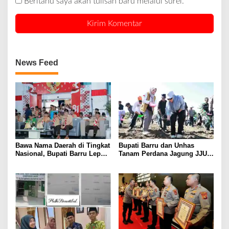
Beritahu saya akan tulisan baru melalui surel.
News Feed
Bawa Nama Daerah di Tingkat
Bupati Barru dan Unhas
Nasional, Bupati Barru Lepas
Tanam Perdana Jagung JJUH,
Kontingen Jambore Nasional
Perkuat Ketahanan Pangan
XII
dan Kesejahteraan Petani