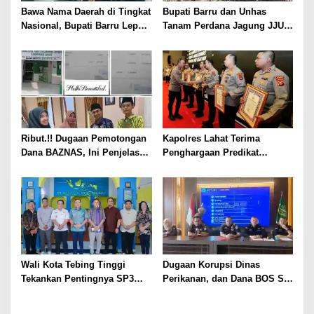
Bawa Nama Daerah di Tingkat
Bupati Barru dan Unhas
Nasional, Bupati Barru Lepas
Tanam Perdana Jagung JJUH,
Kontingen Jambore Nasional
Perkuat Ketahanan Pangan
XII
dan Kesejahteraan Petani
Ribut.!! Dugaan Pemotongan
Kapolres Lahat Terima
Dana BAZNAS, Ini Penjelasan
Penghargaan Predikat
Ketua BAZNAS Lahat
Pelayanan Prima dari Polda
Sumsel Tahun 2026
Wali Kota Tebing Tinggi
Dugaan Korupsi Dinas
Tekankan Pentingnya SP3
Perikanan, dan Dana BOS SD
Catin Cegah Stunting
– SMP Tahun 2025 – 2026
Terus Dipertajam Kajari Lahat