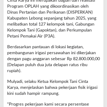
Cinta Karya ini merupakan bagian dari realisasi
s
Program OPLAH yang dikoordinasikan oleh
i
n
Dinas Pertanian dan Perikanan (DISPERKAN)
y
Kabupaten Lebong sepanjang tahun 2025, yang
a
melibatkan total 127 kelompok tani, Gabungan
P
Kelompok Tani (Gapoktan), dan Perkumpulan
e
m
Petani Pemakai Air (P3A).
b
a
Berdasarkan pantauan di lokasi kegiatan,
n
pembangunan irigasi persawahan ini dikerjakan
g
dengan pagu anggaran sebesar Rp 82.800.000,00
u
n
(Delapan puluh dua juta delapan ratus ribu
a
rupiah).
n
I
Mulyadi, selaku Ketua Kelompok Tani Cinta
r
Karya, menjelaskan bahwa pekerjaan fisik irigasi
i
g
kini sudah hampir rampung.
a
s
“Progres pekerjaan kami secara persentase
i