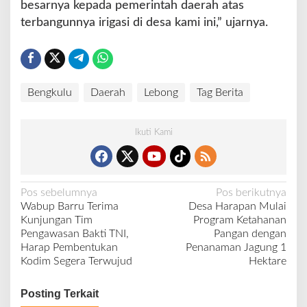
besarnya kepada pemerintah daerah atas
terbangunnya irigasi di desa kami ini,” ujarnya.
Bengkulu
Daerah
Lebong
Tag Berita
Ikuti Kami
N
Pos sebelumnya
Pos berikutnya
Wabup Barru Terima
Desa Harapan Mulai
a
Kunjungan Tim
Program Ketahanan
v
Pengawasan Bakti TNI,
Pangan dengan
Harap Pembentukan
Penanaman Jagung 1
i
Kodim Segera Terwujud
Hektare
g
a
Posting Terkait