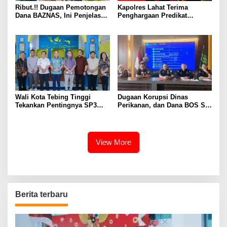
Ribut.!! Dugaan Pemotongan
Kapolres Lahat Terima
Dana BAZNAS, Ini Penjelasan
Penghargaan Predikat
Ketua BAZNAS Lahat
Pelayanan Prima dari Polda
Sumsel Tahun 2026
Wali Kota Tebing Tinggi
Dugaan Korupsi Dinas
Tekankan Pentingnya SP3
Perikanan, dan Dana BOS SD
Catin Cegah Stunting
– SMP Tahun 2025 – 2026
Terus Dipertajam Kajari Lahat
View More
Berita terbaru