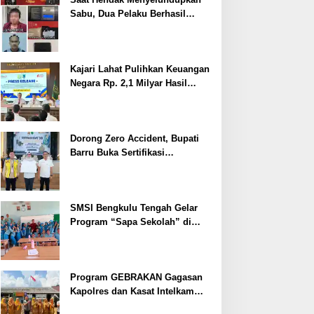
Sabu, Dua Pelaku Berhasil
Ditangkap
Kajari Lahat Pulihkan Keuangan
Negara Rp. 2,1 Milyar Hasil
Temuan BPK RI
Dorong Zero Accident, Bupati
Barru Buka Sertifikasi
Supervisor K3 Konstruksi
SMSI Bengkulu Tengah Gelar
Program “Sapa Sekolah” di
SMAN 1 Bengkulu Tengah
Program GEBRAKAN Gagasan
Kapolres dan Kasat Intelkam
Polres Lahat Menyasar ke Siswa