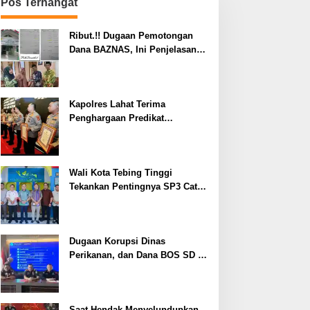
Pos Terhangat
Ribut.!! Dugaan Pemotongan
Dana BAZNAS, Ini Penjelasan
Ketua BAZNAS Lahat
Kapolres Lahat Terima
Penghargaan Predikat
Pelayanan Prima dari Polda
Sumsel Tahun 2026
Wali Kota Tebing Tinggi
Tekankan Pentingnya SP3 Catin
Cegah Stunting
Dugaan Korupsi Dinas
Perikanan, dan Dana BOS SD –
SMP Tahun 2025 – 2026 Terus
Dipertajam Kajari Lahat
Saat Hendak Menyelundupkan