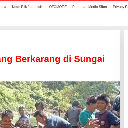
erita
Kode Etik Jurnalistik
OTOMOTIF
Pedoman Media Siber
Privacy P
ng Berkarang di Sungai