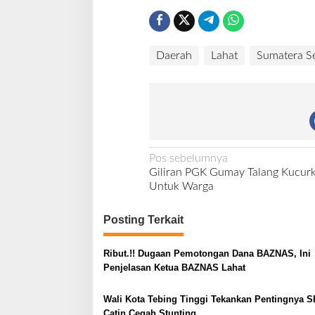
Daerah
Lahat
Sumatera Se
N
Pos sebelumnya
Giliran PGK Gumay Talang Kucur
a
Untuk Warga
v
i
Posting Terkait
g
Ribut.!! Dugaan Pemotongan Dana BAZNAS, Ini
a
Penjelasan Ketua BAZNAS Lahat
s
i
Wali Kota Tebing Tinggi Tekankan Pentingnya S
Catin Cegah Stunting