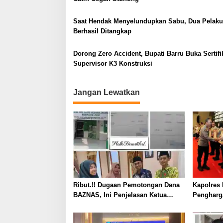
p
o
Saat Hendak Menyelundupkan Sabu, Dua Pelaku
s
Berhasil Ditangkap
Dorong Zero Accident, Bupati Barru Buka Sertifi
Supervisor K3 Konstruksi
Jangan Lewatkan
Ribut.!! Dugaan Pemotongan Dana
Kapolres 
BAZNAS, Ini Penjelasan Ketua
Pengharg
BAZNAS Lahat
Prima da
2026