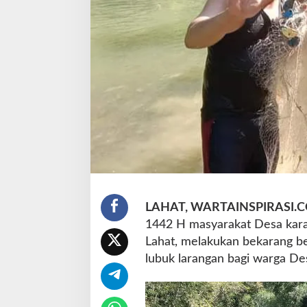
g
B
e
r
k
a
r
a
n
g
d
i
S
u
n
LAHAT, WARTAINSPIRASI.
g
a
1442 H masyarakat Desa kara
i
Lahat, melakukan bekarang be
E
lubuk larangan bagi warga De
m
p
a
y