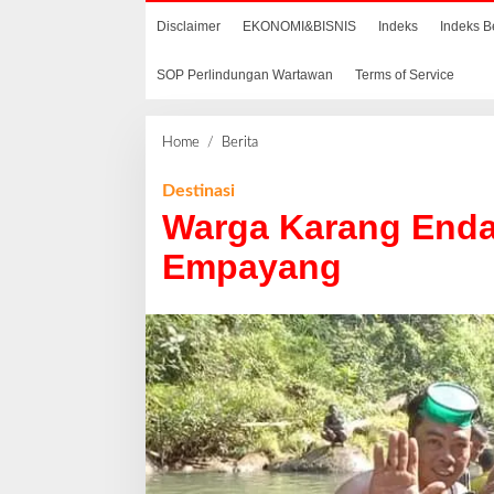
Disclaimer
EKONOMI&BISNIS
Indeks
Indeks B
SOP Perlindungan Wartawan
Terms of Service
Home
/
Berita
W
a
r
Destinasi
g
Warga Karang Enda
a
K
Empayang
a
r
a
n
g
E
n
d
a
n