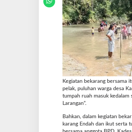
a
n
g
Kegiatan bekarang bersama it
pelak, puluhan warga desa Ka
tumpah ruah masuk kedalam s
Larangan”.
Bahkan, dalam kegiatan bekar
karang Endah dan ikut serta 
bersama anggota BPD, Kades