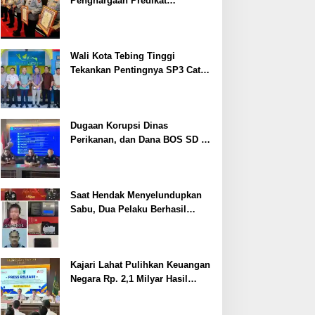
Penghargaan Predikat
Pelayanan Prima dari Polda
Sumsel Tahun 2026
Wali Kota Tebing Tinggi
Tekankan Pentingnya SP3 Catin
Cegah Stunting
Dugaan Korupsi Dinas
Perikanan, dan Dana BOS SD –
SMP Tahun 2025 – 2026 Terus
Dipertajam Kajari Lahat
Saat Hendak Menyelundupkan
Sabu, Dua Pelaku Berhasil
Ditangkap
Kajari Lahat Pulihkan Keuangan
Negara Rp. 2,1 Milyar Hasil
Temuan BPK RI