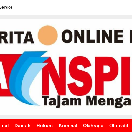
Service
onal
Daerah
Hukum
Kriminal
Olahraga
Otomatif