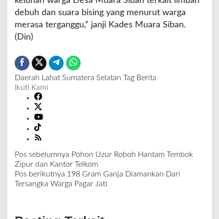
keluhan warga Desa Muara Siban terkait limbah
debuh dan suara bising yang menurut warga
merasa terganggu,” janji Kades Muara Siban.
(Din)
Daerah
Lahat
Sumatera Selatan
Tag Berita
Ikuti Kami
Pos sebelumnya
Pohon Uzur Roboh Hantam Tembok
N
Zipur dan Kantor Telkom
a
Pos berikutnya
198 Gram Ganja Diamankan Dari
v
Tersangka Warga Pagar Jati
i
g
a