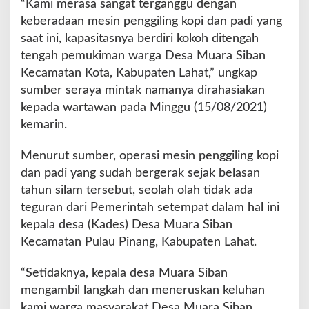
“Kami merasa sangat terganggu dengan
r
keberadaan mesin penggiling kopi dan padi yang
a
saat ini, kapasitasnya berdiri kokoh ditengah
S
i
tengah pemukiman warga Desa Muara Siban
b
Kecamatan Kota, Kabupaten Lahat,” ungkap
a
sumber seraya mintak namanya dirahasiakan
n
kepada wartawan pada Minggu (15/08/2021)
B
e
kemarin.
r
t
Menurut sumber, operasi mesin penggiling kopi
i
dan padi yang sudah bergerak sejak belasan
n
tahun silam tersebut, seolah olah tidak ada
d
a
teguran dari Pemerintah setempat dalam hal ini
k
kepala desa (Kades) Desa Muara Siban
Kecamatan Pulau Pinang, Kabupaten Lahat.
“Setidaknya, kepala desa Muara Siban
mengambil langkah dan meneruskan keluhan
kami warga masyarakat Desa Muara Siban