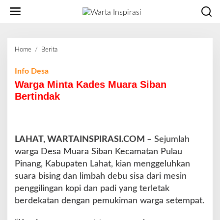
L
e
w
a
t
Home
/
Berita
W
i
a
k
r
Info Desa
e
g
Warga Minta Kades Muara Siban
k
a
o
Bertindak
M
n
i
t
n
e
t
n
LAHAT, WARTAINSPIRASI.COM –
a
Sejumlah
K
warga Desa Muara Siban Kecamatan Pulau
a
Pinang, Kabupaten Lahat, kian menggeluhkan
d
suara bising dan limbah debu sisa dari mesin
e
penggilingan kopi dan padi yang terletak
s
M
berdekatan dengan pemukiman warga setempat.
u
a