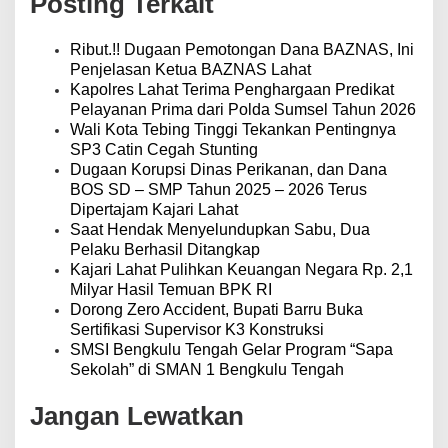
Posting Terkait
s
i
p
Ribut.!! Dugaan Pemotongan Dana BAZNAS, Ini
o
Penjelasan Ketua BAZNAS Lahat
s
Kapolres Lahat Terima Penghargaan Predikat
Pelayanan Prima dari Polda Sumsel Tahun 2026
Wali Kota Tebing Tinggi Tekankan Pentingnya
SP3 Catin Cegah Stunting
Dugaan Korupsi Dinas Perikanan, dan Dana
BOS SD – SMP Tahun 2025 – 2026 Terus
Dipertajam Kajari Lahat
Saat Hendak Menyelundupkan Sabu, Dua
Pelaku Berhasil Ditangkap
Kajari Lahat Pulihkan Keuangan Negara Rp. 2,1
Milyar Hasil Temuan BPK RI
Dorong Zero Accident, Bupati Barru Buka
Sertifikasi Supervisor K3 Konstruksi
SMSI Bengkulu Tengah Gelar Program “Sapa
Sekolah” di SMAN 1 Bengkulu Tengah
Jangan Lewatkan