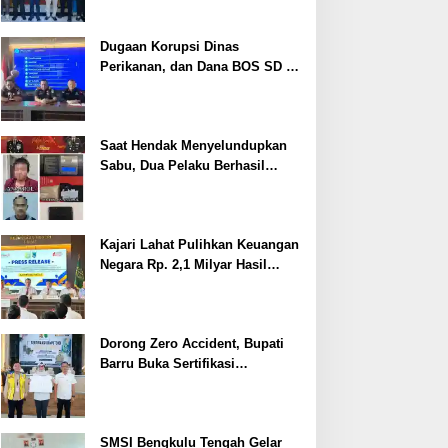
Dugaan Korupsi Dinas
Perikanan, dan Dana BOS SD –
SMP Tahun 2025 – 2026 Terus
Dipertajam Kajari Lahat
Saat Hendak Menyelundupkan
Sabu, Dua Pelaku Berhasil
Ditangkap
Kajari Lahat Pulihkan Keuangan
Negara Rp. 2,1 Milyar Hasil
Temuan BPK RI
Dorong Zero Accident, Bupati
Barru Buka Sertifikasi
Supervisor K3 Konstruksi
SMSI Bengkulu Tengah Gelar