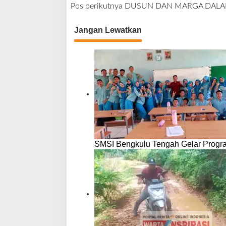
a
Pos berikutnya
DUSUN DAN MARGA DALAM 
v
i
Jangan Lewatkan
g
a
s
i
p
o
s
SMSI Bengkulu Tengah Gelar Progr