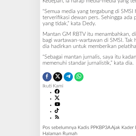
Kedepan, ia harap media-media yang te
“Semua media yang tergabung di SMSI h
terverifikasi dewan pers. Sehingga ad
yang tidak,” kata Dedy.
Mantan GM RBTV itu menambahkan, diri
bagi wartawan-wartawan di SMSI. Tak ha
dia hadirkan untuk memberikan pelatihan
“Sebagai mantan jurnalis, saya itu kada
memenuhi standar jurnalistik,” kata dia.
Ikuti Kami
Pos sebelumnya
Kadis PPKBP3A Ajak Kader 
N
Halaman Rumah