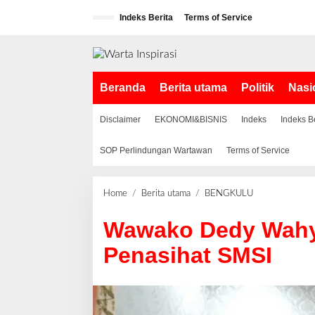
L
Indeks Berita
Terms of Service
e
w
a
t
i
Beranda
Berita utama
Politik
Nasi
k
e
k
Disclaimer
EKONOMI&BISNIS
Indeks
Indeks B
o
n
SOP Perlindungan Wartawan
Terms of Service
t
e
n
Home
/
Berita utama
/
BENGKULU
W
a
Wawako Dedy Wahyu
w
a
Penasihat SMSI
k
o
D
e
d