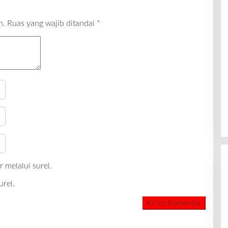
n.
Ruas yang wajib ditandai
*
 melalui surel.
urel.