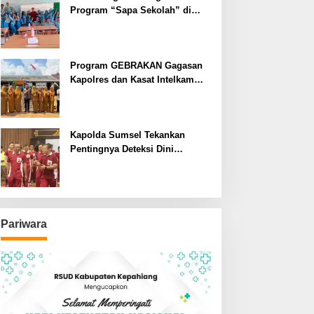
Program “Sapa Sekolah” di
SMAN 1 Bengkulu Tengah
Program GEBRAKAN Gagasan
Kapolres dan Kasat Intelkam
Polres Lahat Menyasar ke Siswa
SDN dan SMPN di Jarai
Kapolda Sumsel Tekankan
Pentingnya Deteksi Dini
Kesehatan untuk Optimalisasi
Pelayanan Kepolisian
Pariwara