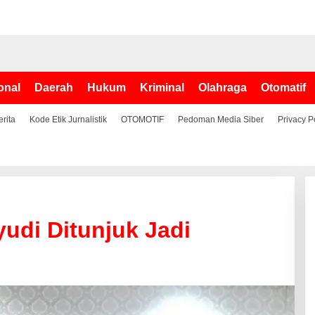
onal
Daerah
Hukum
Kriminal
Olahraga
Otomatif
erita
Kode Etik Jurnalistik
OTOMOTIF
Pedoman Media Siber
Privacy P
di Ditunjuk Jadi