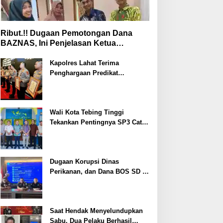
Ribut.!! Dugaan Pemotongan Dana
BAZNAS, Ini Penjelasan Ketua
BAZNAS Lahat
Kapolres Lahat Terima
Penghargaan Predikat
Pelayanan Prima dari Polda
Sumsel Tahun 2026
Wali Kota Tebing Tinggi
Tekankan Pentingnya SP3 Catin
Cegah Stunting
Dugaan Korupsi Dinas
Perikanan, dan Dana BOS SD –
SMP Tahun 2025 – 2026 Terus
Dipertajam Kajari Lahat
Saat Hendak Menyelundupkan
Sabu, Dua Pelaku Berhasil