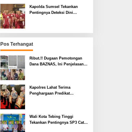
Kapolda Sumsel Tekankan
Pentingnya Deteksi Dini
Kesehatan untuk Optimalisasi
Pelayanan Kepolisian
Pos Terhangat
Ribut.!! Dugaan Pemotongan
Dana BAZNAS, Ini Penjelasan
Ketua BAZNAS Lahat
Kapolres Lahat Terima
Penghargaan Predikat
Pelayanan Prima dari Polda
Sumsel Tahun 2026
Wali Kota Tebing Tinggi
Tekankan Pentingnya SP3 Catin
Cegah Stunting