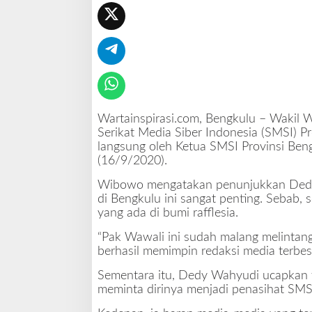
a
s
i
h
a
t
S
M
Wartainspirasi.com, Bengkulu – Wakil 
S
Serikat Media Siber Indonesia (SMSI) P
I
langsung oleh Ketua SMSI Provinsi Beng
(16/9/2020).
Wibowo mengatakan penunjukkan Dedy W
di Bengkulu ini sangat penting. Sebab
yang ada di bumi rafflesia.
“Pak Wawali ini sudah malang melintang
berhasil memimpin redaksi media terbes
Sementara itu, Dedy Wahyudi ucapkan t
meminta dirinya menjadi penasihat SMS