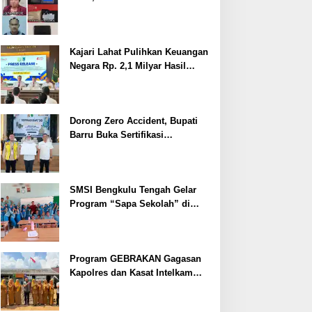
Ditangkap
Kajari Lahat Pulihkan Keuangan
Negara Rp. 2,1 Milyar Hasil
Temuan BPK RI
Dorong Zero Accident, Bupati
Barru Buka Sertifikasi
Supervisor K3 Konstruksi
SMSI Bengkulu Tengah Gelar
Program “Sapa Sekolah” di
SMAN 1 Bengkulu Tengah
Program GEBRAKAN Gagasan
Kapolres dan Kasat Intelkam
Polres Lahat Menyasar ke Siswa
SDN dan SMPN di Jarai