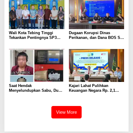
Wali Kota Tebing Tinggi
Dugaan Korupsi Dinas
Tekankan Pentingnya SP3
Perikanan, dan Dana BOS SD
Catin Cegah Stunting
– SMP Tahun 2025 – 2026
Terus Dipertajam Kajari Lahat
Saat Hendak
Kajari Lahat Pulihkan
Menyelundupkan Sabu, Dua
Keuangan Negara Rp. 2,1
Pelaku Berhasil Ditangkap
Milyar Hasil Temuan BPK RI
View More