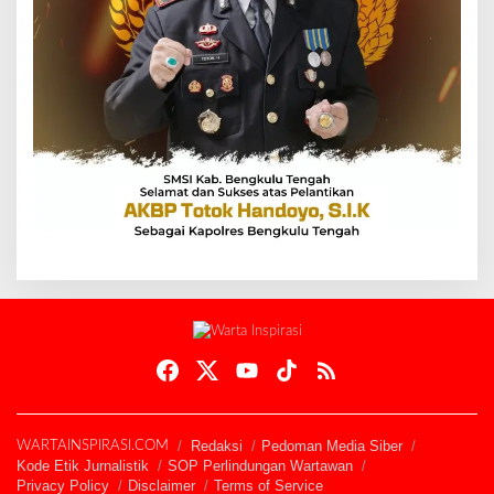
Redaksi
Pedoman Media Siber
WARTAINSPIRASI.COM
Kode Etik Jurnalistik
SOP Perlindungan Wartawan
Privacy Policy
Disclaimer
Terms of Service