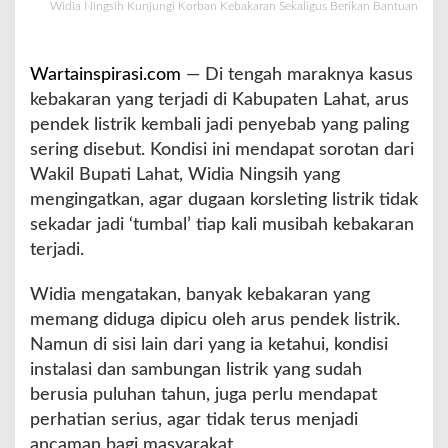
Widia Ningsih Kunjungi Korban Kebakaran Sekaligus Berikan Bantuan
g
i
K
Wartainspirasi.com
— Di tengah maraknya kasus
o
r
kebakaran yang terjadi di Kabupaten Lahat, arus
b
pendek listrik kembali jadi penyebab yang paling
a
sering disebut. Kondisi ini mendapat sorotan dari
n
Wakil Bupati Lahat, Widia Ningsih yang
K
e
mengingatkan, agar dugaan korsleting listrik tidak
b
sekadar jadi ‘tumbal’ tiap kali musibah kebakaran
a
terjadi.
k
a
Widia mengatakan, banyak kebakaran yang
r
a
memang diduga dipicu oleh arus pendek listrik.
n
Namun di sisi lain dari yang ia ketahui, kondisi
S
instalasi dan sambungan listrik yang sudah
e
berusia puluhan tahun, juga perlu mendapat
k
a
perhatian serius, agar tidak terus menjadi
l
ancaman bagi masyarakat.