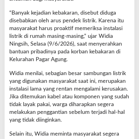
i
g
“Banyak kejadian kebakaran, disebut diduga
u
disebabkan oleh arus pendek listrik. Karena itu
s
B
masyarakat harus proaktif memeriksa instalasi
e
listrik di rumah masing-masing,” ujar Widia
r
Ningsih, Selasa (9/6/2026), saat menyerahkan
i
bantuan pribadinya pada korban kebakaran di
k
a
Kelurahan Pagar Agung.
n
B
Widia menilai, sebagian besar sambungan listrik
a
yang digunakan masyarakat saat ini, merupakan
n
instalasi lama yang rentan mengalami kerusakan.
t
u
Jika ditemukan kabel atau komponen yang sudah
a
tidak layak pakai, warga diharapkan segera
n
melakukan penggantian sebelum terjadi hal-hal
yang tidak diinginkan.
Selain itu, Widia meminta masyarakat segera