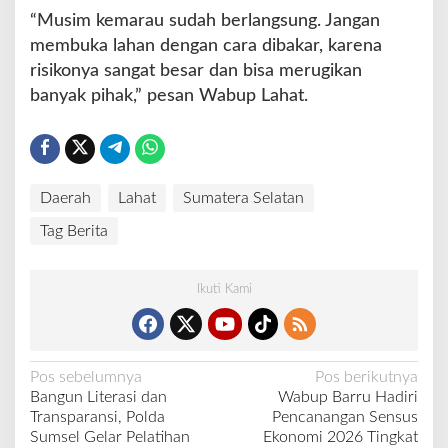
“Musim kemarau sudah berlangsung. Jangan
membuka lahan dengan cara dibakar, karena
risikonya sangat besar dan bisa merugikan
banyak pihak,” pesan Wabup Lahat.
Daerah
Lahat
Sumatera Selatan
Tag Berita
Ikuti Kami
N
Pos sebelumnya
Pos berikutnya
Bangun Literasi dan
Wabup Barru Hadiri
a
Transparansi, Polda
Pencanangan Sensus
v
Sumsel Gelar Pelatihan
Ekonomi 2026 Tingkat