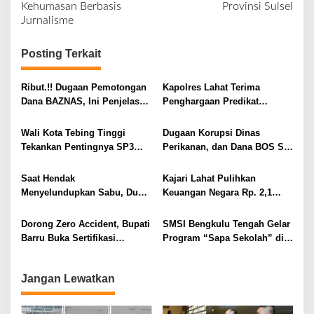
Kehumasan Berbasis
Provinsi Sulsel
i
Jurnalisme
g
a
Posting Terkait
s
i
Ribut.!! Dugaan Pemotongan
Kapolres Lahat Terima
Dana BAZNAS, Ini Penjelasan
Penghargaan Predikat
p
Ketua BAZNAS Lahat
Pelayanan Prima dari Polda
o
Sumsel Tahun 2026
Wali Kota Tebing Tinggi
Dugaan Korupsi Dinas
s
Tekankan Pentingnya SP3
Perikanan, dan Dana BOS SD
Catin Cegah Stunting
– SMP Tahun 2025 – 2026
Terus Dipertajam Kajari Lahat
Saat Hendak
Kajari Lahat Pulihkan
Menyelundupkan Sabu, Dua
Keuangan Negara Rp. 2,1
Pelaku Berhasil Ditangkap
Milyar Hasil Temuan BPK RI
Dorong Zero Accident, Bupati
SMSI Bengkulu Tengah Gelar
Barru Buka Sertifikasi
Program “Sapa Sekolah” di
Supervisor K3 Konstruksi
SMAN 1 Bengkulu Tengah
Jangan Lewatkan