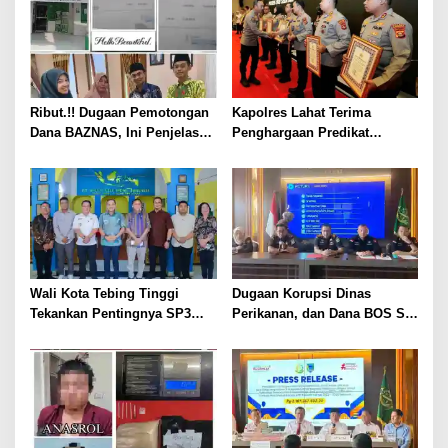
Ribut.!! Dugaan Pemotongan
Kapolres Lahat Terima
Dana BAZNAS, Ini Penjelasan
Penghargaan Predikat
Ketua BAZNAS Lahat
Pelayanan Prima dari Polda
Sumsel Tahun 2026
Wali Kota Tebing Tinggi
Dugaan Korupsi Dinas
Tekankan Pentingnya SP3
Perikanan, dan Dana BOS SD
Catin Cegah Stunting
– SMP Tahun 2025 – 2026
Terus Dipertajam Kajari Lahat