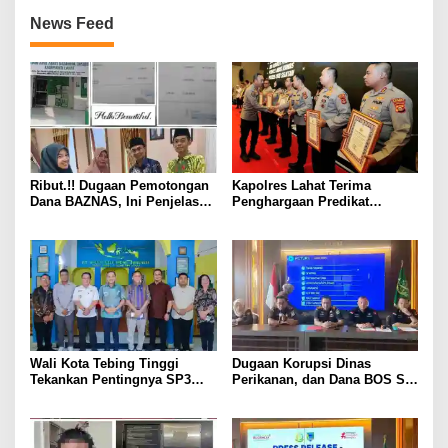
News Feed
Ribut.!! Dugaan Pemotongan
Kapolres Lahat Terima
Dana BAZNAS, Ini Penjelasan
Penghargaan Predikat
Ketua BAZNAS Lahat
Pelayanan Prima dari Polda
Sumsel Tahun 2026
Wali Kota Tebing Tinggi
Dugaan Korupsi Dinas
Tekankan Pentingnya SP3
Perikanan, dan Dana BOS SD
Catin Cegah Stunting
– SMP Tahun 2025 – 2026
Terus Dipertajam Kajari Lahat