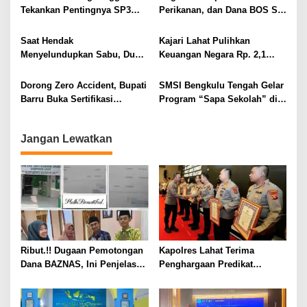
o
Tekankan Pentingnya SP3
Perikanan, dan Dana BOS SD
s
Catin Cegah Stunting
– SMP Tahun 2025 – 2026
Terus Dipertajam Kajari Lahat
Saat Hendak
Kajari Lahat Pulihkan
Menyelundupkan Sabu, Dua
Keuangan Negara Rp. 2,1
Pelaku Berhasil Ditangkap
Milyar Hasil Temuan BPK RI
Dorong Zero Accident, Bupati
SMSI Bengkulu Tengah Gelar
Barru Buka Sertifikasi
Program “Sapa Sekolah” di
Supervisor K3 Konstruksi
SMAN 1 Bengkulu Tengah
Jangan Lewatkan
Ribut.!! Dugaan Pemotongan
Kapolres Lahat Terima
Dana BAZNAS, Ini Penjelasan
Penghargaan Predikat
Ketua BAZNAS Lahat
Pelayanan Prima dari Polda
Sumsel Tahun 2026