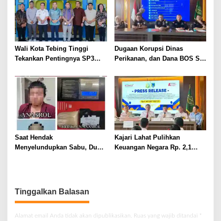
Wali Kota Tebing Tinggi
Dugaan Korupsi Dinas
Tekankan Pentingnya SP3
Perikanan, dan Dana BOS SD
Catin Cegah Stunting
– SMP Tahun 2025 – 2026
Terus Dipertajam Kajari Lahat
Saat Hendak
Kajari Lahat Pulihkan
Menyelundupkan Sabu, Dua
Keuangan Negara Rp. 2,1
Pelaku Berhasil Ditangkap
Milyar Hasil Temuan BPK RI
Tinggalkan Balasan
Alamat email Anda tidak akan dipublikasikan.
Ruas yang wajib ditandai
*