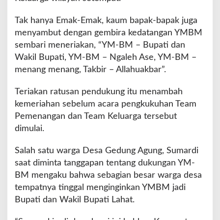
p
i
Tak hanya Emak-Emak, kaum bapak-bapak juga
T
menyambut dengan gembira kedatangan YMBM
i
m
sembari meneriakan, “YM-BM – Bupati dan
u
Wakil Bupati, YM-BM – Ngaleh Ase, YM-BM –
r
menang menang, Takbir – Allahuakbar”.
Teriakan ratusan pendukung itu menambah
kemeriahan sebelum acara pengkukuhan Team
Pemenangan dan Team Keluarga tersebut
dimulai.
Salah satu warga Desa Gedung Agung, Sumardi
saat diminta tanggapan tentang dukungan YM-
BM mengaku bahwa sebagian besar warga desa
tempatnya tinggal menginginkan YMBM jadi
Bupati dan Wakil Bupati Lahat.