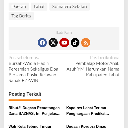
Daerah
Lahat
Sumatera Selatan
Tag Berita
Ikuti Kami
N
Pos sebelumnya
Pos berikutnya
Bursah-Widia Hadiri
Pembalap Motor Anak
a
Peresmian Sekaligus Doa
Asuh YM Harumkan Nama
v
Bersama Posko Relawan
Kabupaten Lahat
Sanak BZ-WIN
i
g
Posting Terkait
a
s
Ribut.!! Dugaan Pemotongan
Kapolres Lahat Terima
i
Dana BAZNAS, Ini Penjelasan
Penghargaan Predikat
Ketua BAZNAS Lahat
Pelayanan Prima dari Polda
p
Sumsel Tahun 2026
Wali Kota Tebing Tinggi
Dugaan Korupsi Dinas