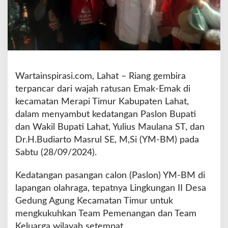
t
A
n
t
u
s
i
Wartainspirasi.com, Lahat – Riang gembira
a
terpancar dari wajah ratusan Emak-Emak di
s
E
kecamatan Merapi Timur Kabupaten Lahat,
m
dalam menyambut kedatangan Paslon Bupati
a
dan Wakil Bupati Lahat, Yulius Maulana ST, dan
k
Dr.H.Budiarto Masrul SE, M,Si (YM-BM) pada
-
E
Sabtu (28/09/2024).
m
a
Kedatangan pasangan calon (Paslon) YM-BM di
k
lapangan olahraga, tepatnya Lingkungan II Desa
M
Gedung Agung Kecamatan Timur untuk
e
r
mengkukuhkan Team Pemenangan dan Team
a
Keluarga wilayah setempat.