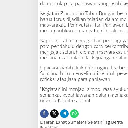
t
doa untuk para pahlawan yang telah be
Kegiatan Ziarah dan Tabur Bungan ber
harus terus dijadikan teladan dalam m
masyarakat. Peringatan Hari Pahlawan 
menumbuhkan semangat nasionalisme 
Kapolres Lahat menegaskan pentingnya
para pendahulu dengan cara berkontribus
mengajak seluruh elemen masyarakat un
menanamkan nilai-nilai kejuangan dalam
Upacara ziarah diakhiri dengan doa be
Suasana haru menyelimuti seluruh pese
refleksi atas jasa para pahlawan.
“Kegiatan ini menjadi simbol rasa syuk
semangat kepahlawanan dalam menjaga 
ungkap Kapolres Lahat.
Daerah
Lahat
Sumatera Selatan
Tag Berita
Ikuti Kami