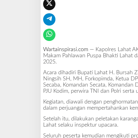
n
,
I
n
i
P
e
s
Wartainspirasi.com
— Kapolres Lahat AK
a
Makam Pahlawan Puspa Bhakti Lahat d
n
2025.
K
Acara dihadiri Bupati Lahat H. Bursah 
a
Ningsih SH, MH, Forkopimda, Ketua DP
p
Secaba, Komandan Secata, Komandan Dikj
o
PJU Kodim, perwira TNI dan Polri serta 
l
r
Kegiatan, diawali dengan penghormatan
e
dalam perjuangan mempertahankan kem
s
L
Setelah itu, dilakukan peletakan kara
a
Lahat selaku inspektur upacara.
h
a
Seluruh peserta kemudian mengikuti pr