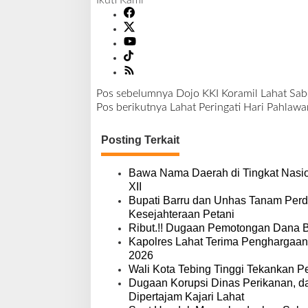
Pos sebelumnya
Dojo KKI Koramil Lahat Sab
N
Pos berikutnya
Lahat Peringati Hari Pahlawa
a
v
Posting Terkait
i
g
a
Bawa Nama Daerah di Tingkat Nasio
s
XII
i
Bupati Barru dan Unhas Tanam Per
p
Kesejahteraan Petani
o
Ribut.!! Dugaan Pemotongan Dana 
s
Kapolres Lahat Terima Penghargaan
2026
Wali Kota Tebing Tinggi Tekankan P
Dugaan Korupsi Dinas Perikanan, 
Dipertajam Kajari Lahat