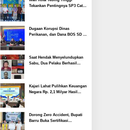
Tekankan Pentingnya SP3 Catin
Cegah Stunting
Dugaan Korupsi Dinas
Perikanan, dan Dana BOS SD –
SMP Tahun 2025 – 2026 Terus
Dipertajam Kajari Lahat
Saat Hendak Menyelundupkan
Sabu, Dua Pelaku Berhasil
Ditangkap
Kajari Lahat Pulihkan Keuangan
Negara Rp. 2,1 Milyar Hasil
Temuan BPK RI
Dorong Zero Accident, Bupati
Barru Buka Sertifikasi
Supervisor K3 Konstruksi