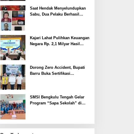
Saat Hendak Menyelundupkan
Sabu, Dua Pelaku Berhasil
Ditangkap
Kajari Lahat Pulihkan Keuangan
Negara Rp. 2,1 Milyar Hasil
Temuan BPK RI
Dorong Zero Accident, Bupati
Barru Buka Sertifikasi
Supervisor K3 Konstruksi
SMSI Bengkulu Tengah Gelar
Program “Sapa Sekolah” di
SMAN 1 Bengkulu Tengah