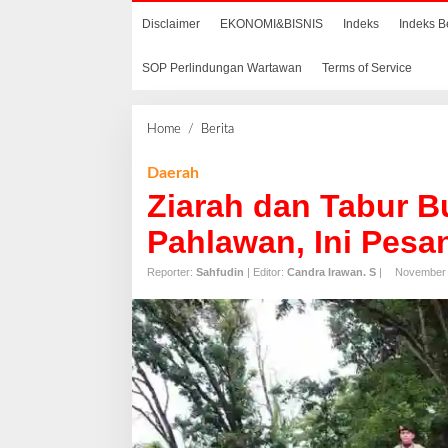
Disclaimer
EKONOMI&BISNIS
Indeks
Indeks B
SOP Perlindungan Wartawan
Terms of Service
Home
/
Berita
Z
i
a
Daerah
r
Ziarah dan Tabur B
a
h
Pahlawan, Ini Pesa
d
a
Reporter:
Sahfudin
| Editor:
Candra Irawan. S
|
November 
n
T
a
b
u
r
B
u