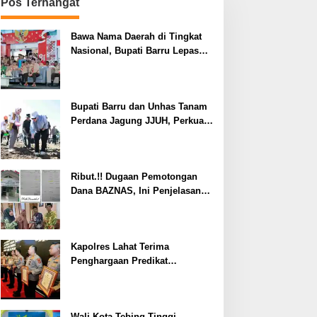
Pos Terhangat
Bawa Nama Daerah di Tingkat
Nasional, Bupati Barru Lepas
Kontingen Jambore Nasional XII
Bupati Barru dan Unhas Tanam
Perdana Jagung JJUH, Perkuat
Ketahanan Pangan dan
Kesejahteraan Petani
Ribut.!! Dugaan Pemotongan
Dana BAZNAS, Ini Penjelasan
Ketua BAZNAS Lahat
Kapolres Lahat Terima
Penghargaan Predikat
Pelayanan Prima dari Polda
Sumsel Tahun 2026
Wali Kota Tebing Tinggi