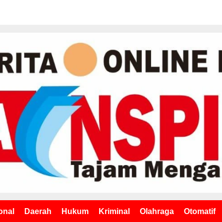
onal
Daerah
Hukum
Kriminal
Olahraga
Otomatif