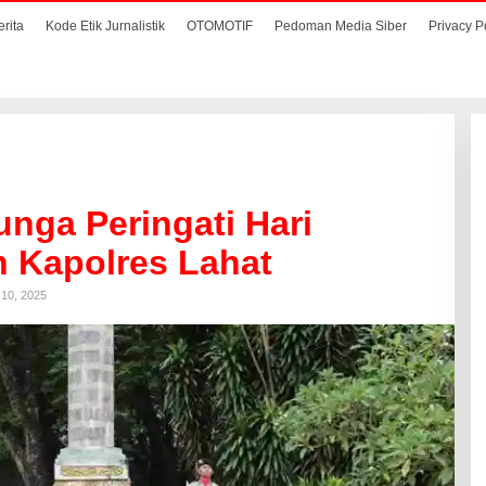
erita
Kode Etik Jurnalistik
OTOMOTIF
Pedoman Media Siber
Privacy P
unga Peringati Hari
n Kapolres Lahat
10, 2025