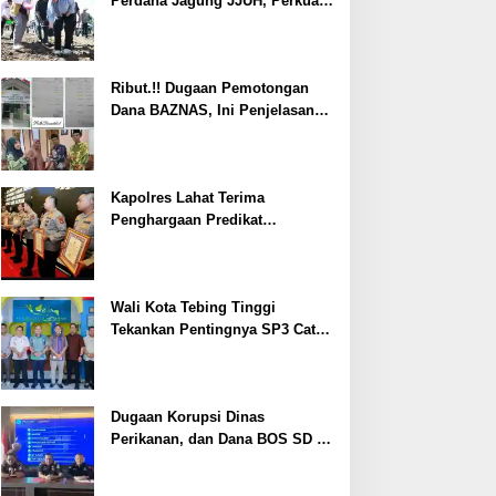
Perdana Jagung JJUH, Perkuat
Ketahanan Pangan dan
Kesejahteraan Petani
Ribut.!! Dugaan Pemotongan
Dana BAZNAS, Ini Penjelasan
Ketua BAZNAS Lahat
Kapolres Lahat Terima
Penghargaan Predikat
Pelayanan Prima dari Polda
Sumsel Tahun 2026
Wali Kota Tebing Tinggi
Tekankan Pentingnya SP3 Catin
Cegah Stunting
Dugaan Korupsi Dinas
Perikanan, dan Dana BOS SD –
SMP Tahun 2025 – 2026 Terus
Dipertajam Kajari Lahat